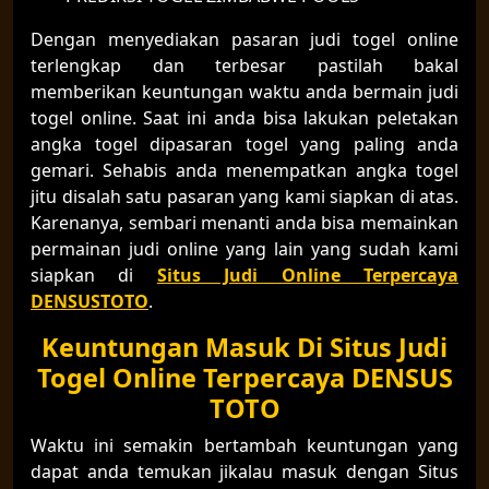
Dengan menyediakan pasaran judi togel online
terlengkap dan terbesar pastilah bakal
memberikan keuntungan waktu anda bermain judi
togel online. Saat ini anda bisa lakukan peletakan
angka togel dipasaran togel yang paling anda
gemari. Sehabis anda menempatkan angka togel
jitu disalah satu pasaran yang kami siapkan di atas.
Karenanya, sembari menanti anda bisa memainkan
permainan judi online yang lain yang sudah kami
siapkan di
Situs Judi Online Terpercaya
DENSUSTOTO
.
Keuntungan Masuk Di Situs Judi
Togel Online Terpercaya DENSUS
TOTO
Waktu ini semakin bertambah keuntungan yang
dapat anda temukan jikalau masuk dengan Situs