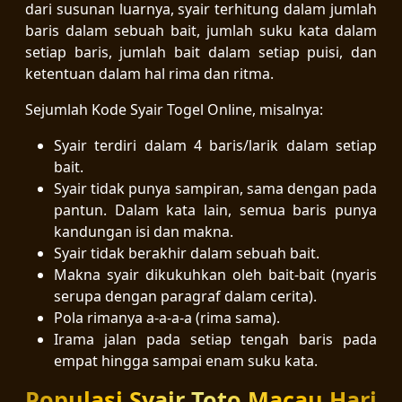
dari susunan luarnya, syair terhitung dalam jumlah
baris dalam sebuah bait, jumlah suku kata dalam
setiap baris, jumlah bait dalam setiap puisi, dan
ketentuan dalam hal rima dan ritma.
Sejumlah Kode Syair Togel Online, misalnya:
Syair terdiri dalam 4 baris/larik dalam setiap
bait.
Syair tidak punya sampiran, sama dengan pada
pantun. Dalam kata lain, semua baris punya
kandungan isi dan makna.
Syair tidak berakhir dalam sebuah bait.
Makna syair dikukuhkan oleh bait-bait (nyaris
serupa dengan paragraf dalam cerita).
Pola rimanya a-a-a-a (rima sama).
Irama jalan pada setiap tengah baris pada
empat hingga sampai enam suku kata.
Populasi Syair Toto Macau Hari