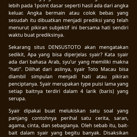
lebih pada 1point dasar seperti hasil ada dari angka
keluar. Angka bermain atau colok bebas yang
sesudah itu dibuatkan menjadi prediksi yang telah
menurut pikiran subjektif ini bersama hati sendiri
waktu buat prediksinya.
Sekarang situs DENSUSTOTO akan mengatakan
sedikit, Apa yang bisa diperjelas syair? Kata syair
ada dari bahasa Arab, syu’ur yang memiliki makna
“hati”. Dilihat dari aslinya, syair Toto Macau bisa
diambil simpulan menjadi hati atau pikiran
penciptanya. Syair merupakan type puisi lama yang
setiap baitnya terdiri dalam 4 larik (baris) yang
serupa.
Syair dipakai buat melukiskan satu soal yang
panjang contohnya perihal satu cerita, saran,
agama, cinta, dan sebagianya. Oleh sebab itu, bait-
bait dalam syair yang begitu banyak. Disaksikan