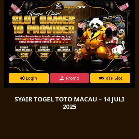
Login
Promo
RTP Slot
SYAIR TOGEL TOTO MACAU – 14 JULI
2025