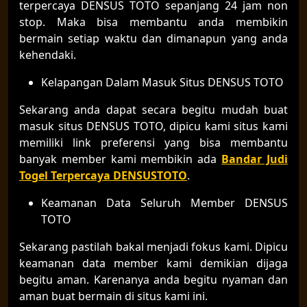
terpercaya DENSUS TOTO sepanjang 24 jam non
stop. Maka bisa membantu anda membikin
bermain setiap waktu dan dimanapun yang anda
kehendaki.
Kelapangan Dalam Masuk Situs DENSUS TOTO
Sekarang anda dapat secara begitu mudah buat
masuk situs DENSUS TOTO, dipicu kami situs kami
memiliki link preferensi yang bisa membantu
banyak member kami membikin ada
Bandar Judi
Togel Terpercaya DENSUSTOTO
.
Keamanan Data Seluruh Member DENSUS
TOTO
Sekarang pastilah bakal menjadi fokus kami. Dipicu
keamanan data member kami demikian dijaga
begitu aman. Karenanya anda begitu nyaman dan
aman buat bermain di situs kami ini.