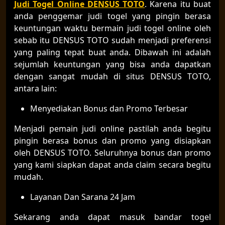
Judi Togel Online DENSUS TOTO
. Karena itu buat
anda penggemar judi togel yang pingin berasa
keuntungan waktu bermain judi togel online oleh
sebab itu DENSUS TOTO sudah menjadi preferensi
yang paling tepat buat anda. Dibawah ini adalah
sejumlah keuntungan yang bisa anda dapatkan
dengan sangat mudah di situs DENSUS TOTO,
antara lain:
Menyediakan Bonus dan Promo Terbesar
Menjadi pemain judi online pastilah anda begitu
pingin berasa bonus dan promo yang disiapkan
oleh DENSUS TOTO. Seluruhnya bonus dan promo
yang kami siapkan dapat anda claim secara begitu
mudah.
Layanan Dan Sarana 24 Jam
Sekarang anda dapat masuk bandar togel