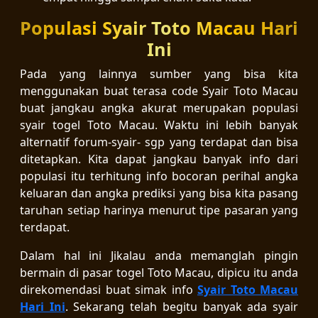
Populasi Syair Toto Macau Hari
Ini
Pada yang lainnya sumber yang bisa kita
menggunakan buat terasa code Syair Toto Macau
buat jangkau angka akurat merupakan populasi
syair togel Toto Macau. Waktu ini lebih banyak
alternatif forum-syair- sgp yang terdapat dan bisa
ditetapkan. Kita dapat jangkau banyak info dari
populasi itu terhitung info bocoran perihal angka
keluaran dan angka prediksi yang bisa kita pasang
taruhan setiap harinya menurut tipe pasaran yang
terdapat.
Dalam hal ini Jikalau anda memanglah pingin
bermain di pasar togel Toto Macau, dipicu itu anda
direkomendasi buat simak info
Syair Toto Macau
Hari Ini
. Sekarang telah begitu banyak ada syair