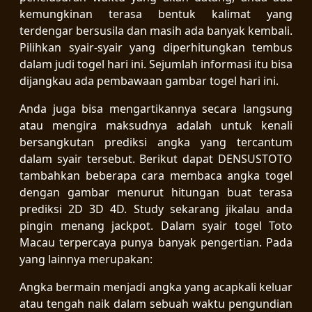
kemungkinan terasa bentuk kalimat yang
terdengar bersusila dan masih ada banyak kembali.
Pilihkan syair-syair yang diperhitungkan tembus
dalam judi togel hari ini. Sejumlah informasi itu bisa
dijangkau ada pembawaan gambar togel hari ini.
Anda juga bisa mengartikannya secara langsung
atau mengira maksudnya adalah untuk kenali
bersangkutan prediksi angka yang tercantum
dalam syair tersebut. Berikut dapat DENSUSTOTO
tambahkan beberapa cara membaca angka togel
dengan gambar menurut hitungan buat terasa
prediksi 2D 3D 4D. Study sekarang jikalau anda
pingin menang jackpot. Dalam syair togel Toto
Macau terpercaya punya banyak pengertian. Pada
yang lainnya merupakan:
Angka bermain menjadi angka yang acapkali keluar
atau tengah naik dalam sebuah waktu pengundian