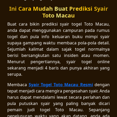
Ini Cara Mudah Buat Prediksi Syair
Toto Macau
Buat cara bikin prediksi syair togel Toto Macau,
anda dapat menggunakan campuran pada rumus
togel dan pula info keluaran buku mimpi syair
supaya gampang waktu membaca pola-pola detail.
Sejumlah kalimat dalam sajak togel normalnya
berisi bersangkutan satu insiden atau momen.
Menurut pengertiannya, syair togel online
sekarang menjadi 4 baris dan punya akhiran yang
serupa.
Membaca
Syair Togel Toto Macau Resmi
dengan
tepat menjadi cara mengira pengesahan syair. Anda
harus dapat mendalami lewat secara perlahan dan
pula putuskan syair yang paling banyak dicari
pemain judi togel Toto Macau. Sepanjang
penelusuran waktu yang akan datang, anda ada