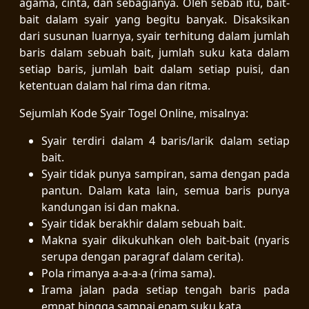
agama, cinta, dan sebagianya. Oleh sebab itu, bait-
bait dalam syair yang begitu banyak. Disaksikan
dari susunan luarnya, syair terhitung dalam jumlah
baris dalam sebuah bait, jumlah suku kata dalam
setiap baris, jumlah bait dalam setiap puisi, dan
ketentuan dalam hal rima dan ritma.
Sejumlah Kode Syair Togel Online, misalnya:
Syair terdiri dalam 4 baris/larik dalam setiap
bait.
Syair tidak punya sampiran, sama dengan pada
pantun. Dalam kata lain, semua baris punya
kandungan isi dan makna.
Syair tidak berakhir dalam sebuah bait.
Makna syair dikukuhkan oleh bait-bait (nyaris
serupa dengan paragraf dalam cerita).
Pola rimanya a-a-a-a (rima sama).
Irama jalan pada setiap tengah baris pada
empat hingga sampai enam suku kata.