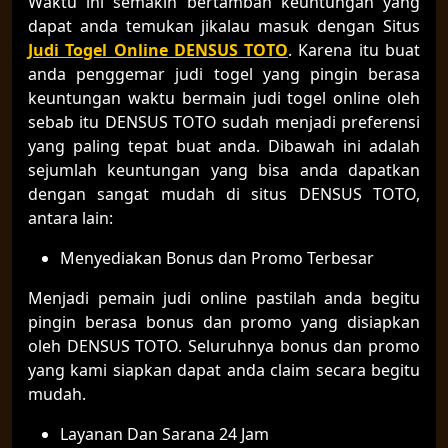
Waktu ini semakin bertambah keuntungan yang
dapat anda temukan jikalau masuk dengan Situs
Judi Togel Online DENSUS TOTO
. Karena itu buat
anda penggemar judi togel yang pingin berasa
keuntungan waktu bermain judi togel online oleh
sebab itu DENSUS TOTO sudah menjadi preferensi
yang paling tepat buat anda. Dibawah ini adalah
sejumlah keuntungan yang bisa anda dapatkan
dengan sangat mudah di situs DENSUS TOTO,
antara lain:
Menyediakan Bonus dan Promo Terbesar
Menjadi pemain judi online pastilah anda begitu
pingin berasa bonus dan promo yang disiapkan
oleh DENSUS TOTO. Seluruhnya bonus dan promo
yang kami siapkan dapat anda claim secara begitu
mudah.
Layanan Dan Sarana 24 Jam