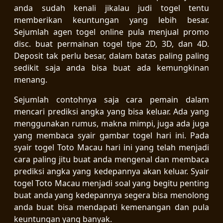
anda sudah kenali jikalau judi togel tentu
memberikan keuntungan yang lebih besar.
Sejumlah agen togel online pula menjual promo
disc. buat permainan togel tipe 2D, 3D, dan 4D.
Deposit tak perlu besar, dalam batas paling paling
sedikit saja anda bisa buat ada kemungkinan
menang.
Sejumlah contohnya saja cara pemain dalam
mencari prediksi angka yang bisa keluar. Ada yang
menggunakan rumus, makna mimpi, juga ada juga
yang membaca syair gambar togel hari ini. Pada
syair togel Toto Macau hari ini yang telah menjadi
cara paling jitu buat anda mengenal dan membaca
prediksi angka yang kedepannya akan keluar. Syair
togel Toto Macau menjadi soal yang begitu penting
buat anda yang kedepannya segera bisa menolong
anda buat bisa mendapati kemenangan dan pula
keuntungan yang banyak.