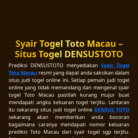
Syair Togel Toto Macau –
Situs Togel DENSUSTOTO
Prediksi DENSUSTOTO menyediakan
Syair Togel
Toto Macau
resmi yang dapat anda saksikan dalam
situs judi togel online ini. Setiap pemain judi togel
online yang tidak memandang dan mengenal syair
togel Toto Macau pastilah kurang mujur buat
mendapati angka keluaran togel terjitu. Lantaran
itu sekarang situs judi togel online
DENSUS TOTO
sekarang akan memberikan anda bocoran
bagaimana caranya mendapati nomor keluaran
prediksi Toto Macau dari syair togel sgp terjitu.