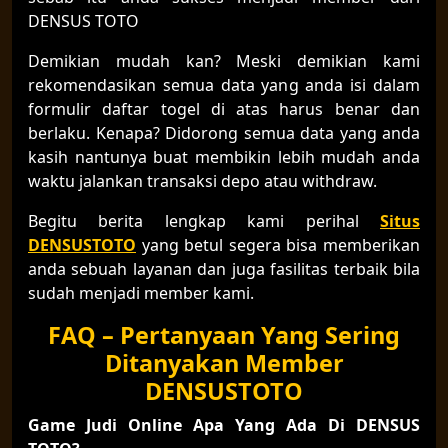
DENSUS TOTO
Demikian mudah kan? Meski demikian kami
rekomendasikan semua data yang anda isi dalam
formulir daftar togel di atas harus benar dan
berlaku. Kenapa? Didorong semua data yang anda
kasih nantunya buat membikin lebih mudah anda
waktu jalankan transaksi depo atau withdraw.
Begitu berita lengkap kami perihal
Situs
DENSUSTOTO
yang betul segera bisa memberikan
anda sebuah layanan dan juga fasilitas terbaik bila
sudah menjadi member kami.
FAQ – Pertanyaan Yang Sering
Ditanyakan Member
DENSUSTOTO
Game Judi Online Apa Yang Ada Di DENSUS