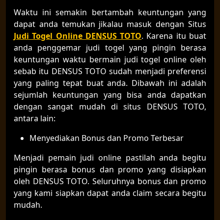
Waktu ini semakin bertambah keuntungan yang
dapat anda temukan jikalau masuk dengan Situs
Judi Togel Online DENSUS TOTO
. Karena itu buat
anda penggemar judi togel yang pingin berasa
keuntungan waktu bermain judi togel online oleh
sebab itu DENSUS TOTO sudah menjadi preferensi
yang paling tepat buat anda. Dibawah ini adalah
sejumlah keuntungan yang bisa anda dapatkan
dengan sangat mudah di situs DENSUS TOTO,
antara lain:
Menyediakan Bonus dan Promo Terbesar
Menjadi pemain judi online pastilah anda begitu
pingin berasa bonus dan promo yang disiapkan
oleh DENSUS TOTO. Seluruhnya bonus dan promo
yang kami siapkan dapat anda claim secara begitu
mudah.