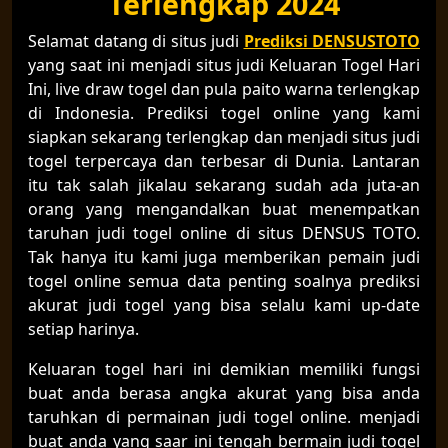
Terlengkap 2024
Selamat datang di situs judi
Prediksi DENSUSTOTO
yang saat ini menjadi situs judi Keluaran Togel Hari
Ini, live draw togel dan pula paito warna terlengkap
di Indonesia. Prediksi togel online yang kami
siapkan sekarang terlengkap dan menjadi situs judi
togel terpercaya dan terbesar di Dunia. Lantaran
itu tak salah jikalau sekarang sudah ada juta-an
orang yang mengandalkan buat menempatkan
taruhan judi togel online di situs DENSUS TOTO.
Tak hanya itu kami juga memberikan pemain judi
togel online semua data penting soalnya prediksi
akurat judi togel yang bisa selalu kami up-date
setiap harinya.
Keluaran togel hari ini demikian memiliki fungsi
buat anda berasa angka akurat yang bisa anda
taruhkan di permainan judi togel online. menjadi
buat anda yang saar ini tengah bermain judi togel