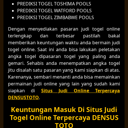
PREDIKSI TOGEL TOSHIMA POOLS
PREDIKSI TOGEL WATFORD POOLS
PREDIKSI TOGEL ZIMBABWE POOLS
Dengan menyediakan pasaran judi togel online
terlengkap dan terbesar pastilah bakal
memberikan keuntungan waktu anda bermain judi
togel online. Saat ini anda bisa lakukan peletakan
angka togel dipasaran togel yang paling anda
gemari. Sehabis anda menempatkan angka togel
jitu disalah satu pasaran yang kami siapkan di atas.
Karenanya, sembari menanti anda bisa memainkan
permainan judi online yang lain yang sudah kami
siapkan di
Situs Judi Online Terpercaya
DENSUSTOTO
.
Keuntungan Masuk Di Situs Judi
Togel Online Terpercaya DENSUS
TOTO