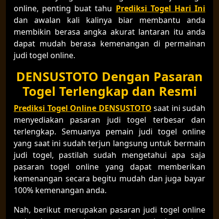
online, penting buat tahu
Prediksi Togel Hari Ini
dan awalan kali kalinya biar membantu anda
membikin berasa angka akurat lantaran itu anda
dapat mudah berasa kemenangan di permainan
judi togel online.
DENSUSTOTO Dengan Pasaran
Togel Terlengkap dan Resmi
Prediksi Togel Online DENSUSTOTO
saat ini sudah
menyediakan pasaran judi togel terbesar dan
terlengkap. Semuanya pemain judi togel online
yang saat ini sudah terjun langsung untuk bermain
judi togel, pastilah sudah mengetahui apa saja
pasaran togel online yang dapat memberikan
kemenangan secara begitu mudah dan juga bayar
100% kemenangan anda.
Nah, berikut merupakan pasaran judi togel online