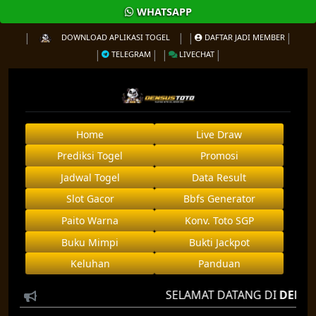
WHATSAPP
DOWNLOAD APLIKASI TOGEL
DAFTAR JADI MEMBER
TELEGRAM
LIVECHAT
Home
Live Draw
Prediksi Togel
Promosi
Jadwal Togel
Data Result
Slot Gacor
Bbfs Generator
Paito Warna
Konv. Toto SGP
Buku Mimpi
Bukti Jackpot
Keluhan
Panduan
SELAMAT DATANG DI
DENSUS