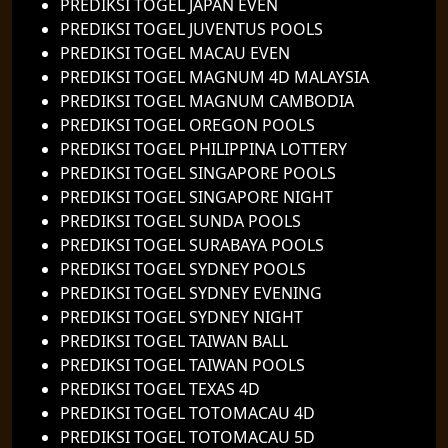
PREDIKSI TOGEL JAPAN EVEN
PREDIKSI TOGEL JUVENTUS POOLS
PREDIKSI TOGEL MACAU EVEN
PREDIKSI TOGEL MAGNUM 4D MALAYSIA
PREDIKSI TOGEL MAGNUM CAMBODIA
PREDIKSI TOGEL OREGON POOLS
PREDIKSI TOGEL PHILIPPINA LOTTERY
PREDIKSI TOGEL SINGAPORE POOLS
PREDIKSI TOGEL SINGAPORE NIGHT
PREDIKSI TOGEL SUNDA POOLS
PREDIKSI TOGEL SURABAYA POOLS
PREDIKSI TOGEL SYDNEY POOLS
PREDIKSI TOGEL SYDNEY EVENING
PREDIKSI TOGEL SYDNEY NIGHT
PREDIKSI TOGEL TAIWAN BALL
PREDIKSI TOGEL TAIWAN POOLS
PREDIKSI TOGEL TEXAS 4D
PREDIKSI TOGEL TOTOMACAU 4D
PREDIKSI TOGEL TOTOMACAU 5D