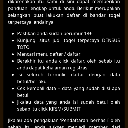
dikarenakan itu kami di sini dapat memberikan
panduan lengkap untuk anda. Berikut merupakan
selangkah buat lakukan daftar di bandar togel
terpercaya, andainya:
Pastikan anda sudah berumur 18+
Kunjungi situs judi togel terpecaya DENSUS
TOTO
Mencari menu daftar / daftar
Berakhir itu anda click daftar, oleh sebab itu
anda dapat kehalaman registrasi
Isi seluruh formulir daftar dengan data
betul/berlaku
Cek kembali data – data yang sudah diisi apa
betul
Jikalau data yang anda isi sudah betul oleh
sebab itu click KIRIM/SUBMIT
Jikalau ada pengakuan ‘Pendaftaran berhasil’ oleh
sebab itu anda sukses menjadi member dari