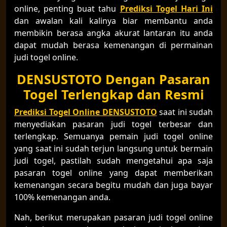
online, penting buat tahu
Prediksi Togel Hari Ini
dan awalan kali kalinya biar membantu anda
membikin berasa angka akurat lantaran itu anda
dapat mudah berasa kemenangan di permainan
judi togel online.
DENSUSTOTO Dengan Pasaran
Togel Terlengkap dan Resmi
Prediksi Togel Online DENSUSTOTO
saat ini sudah
menyediakan pasaran judi togel terbesar dan
terlengkap. Semuanya pemain judi togel online
yang saat ini sudah terjun langsung untuk bermain
judi togel, pastilah sudah mengetahui apa saja
pasaran togel online yang dapat memberikan
kemenangan secara begitu mudah dan juga bayar
100% kemenangan anda.
Nah, berikut merupakan pasaran judi togel online