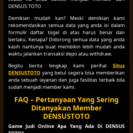
DENSUS TOTO
Demikian mudah kan? Meski demikian kami
rekomendasikan semua data yang anda isi dalam
formulir daftar togel di atas harus benar dan
berlaku. Kenapa? Didorong semua data yang anda
kasih nantunya buat membikin lebih mudah anda
waktu jalankan transaksi depo atau withdraw.
Begitu berita lengkap kami perihal
Situs
DENSUSTOTO
yang betul segera bisa memberikan
anda sebuah layanan dan juga fasilitas terbaik bila
sudah menjadi member kami.
FAQ – Pertanyaan Yang Sering
Ditanyakan Member
DENSUSTOTO
Game Judi Online Apa Yang Ada Di DENSUS