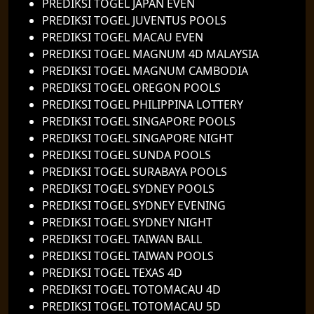
PREDIKSI TOGEL JAPAN EVEN
PREDIKSI TOGEL JUVENTUS POOLS
PREDIKSI TOGEL MACAU EVEN
PREDIKSI TOGEL MAGNUM 4D MALAYSIA
PREDIKSI TOGEL MAGNUM CAMBODIA
PREDIKSI TOGEL OREGON POOLS
PREDIKSI TOGEL PHILIPPINA LOTTERY
PREDIKSI TOGEL SINGAPORE POOLS
PREDIKSI TOGEL SINGAPORE NIGHT
PREDIKSI TOGEL SUNDA POOLS
PREDIKSI TOGEL SURABAYA POOLS
PREDIKSI TOGEL SYDNEY POOLS
PREDIKSI TOGEL SYDNEY EVENING
PREDIKSI TOGEL SYDNEY NIGHT
PREDIKSI TOGEL TAIWAN BALL
PREDIKSI TOGEL TAIWAN POOLS
PREDIKSI TOGEL TEXAS 4D
PREDIKSI TOGEL TOTOMACAU 4D
PREDIKSI TOGEL TOTOMACAU 5D