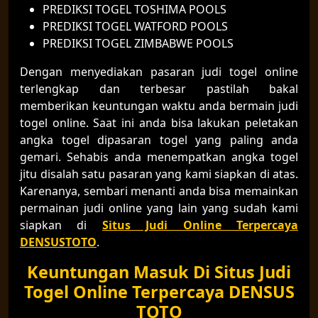
PREDIKSI TOGEL TOSHIMA POOLS
PREDIKSI TOGEL WATFORD POOLS
PREDIKSI TOGEL ZIMBABWE POOLS
Dengan menyediakan pasaran judi togel online
terlengkap dan terbesar pastilah bakal
memberikan keuntungan waktu anda bermain judi
togel online. Saat ini anda bisa lakukan peletakan
angka togel dipasaran togel yang paling anda
gemari. Sehabis anda menempatkan angka togel
jitu disalah satu pasaran yang kami siapkan di atas.
Karenanya, sembari menanti anda bisa memainkan
permainan judi online yang lain yang sudah kami
siapkan di
Situs Judi Online Terpercaya
DENSUSTOTO
.
Keuntungan Masuk Di Situs Judi
Togel Online Terpercaya DENSUS
TOTO