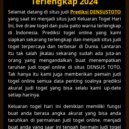
Terlengkap 2024
Selamat datang di situs judi
Prediksi DENSUSTOTO
yang saat ini menjadi situs judi Keluaran Togel Hari
Ini, live draw togel dan pula paito warna terlengkap
di Indonesia. Prediksi togel online yang kami
siapkan sekarang terlengkap dan menjadi situs judi
togel terpercaya dan terbesar di Dunia. Lantaran
itu tak salah jikalau sekarang sudah ada juta-an
orang yang mengandalkan buat menempatkan
taruhan judi togel online di situs DENSUS TOTO.
Tak hanya itu kami juga memberikan pemain judi
togel online semua data penting soalnya prediksi
akurat judi togel yang bisa selalu kami up-date
setiap harinya.
Keluaran togel hari ini demikian memiliki fungsi
buat anda berasa angka akurat yang bisa anda
taruhkan di permainan judi togel online. menjadi
buat anda yang saar ini tengah bermain judi togel