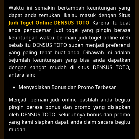
Waktu ini semakin bertambah keuntungan yang
dapat anda temukan jikalau masuk dengan Situs
Judi Togel Online DENSUS TOTO
. Karena itu buat
anda penggemar judi togel yang pingin berasa
keuntungan waktu bermain judi togel online oleh
sebab itu DENSUS TOTO sudah menjadi preferensi
yang paling tepat buat anda. Dibawah ini adalah
sejumlah keuntungan yang bisa anda dapatkan
dengan sangat mudah di situs DENSUS TOTO,
antara lain:
Menyediakan Bonus dan Promo Terbesar
Menjadi pemain judi online pastilah anda begitu
pingin berasa bonus dan promo yang disiapkan
oleh DENSUS TOTO. Seluruhnya bonus dan promo
yang kami siapkan dapat anda claim secara begitu
mudah.