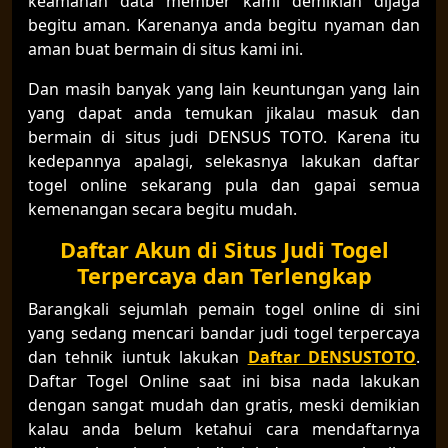
keamanan data member kami demikian dijaga
begitu aman. Karenanya anda begitu nyaman dan
aman buat bermain di situs kami ini.
Dan masih banyak yang lain keuntungan yang lain
yang dapat anda temukan jikalau masuk dan
bermain di situs judi DENSUS TOTO. Karena itu
kedepannya apalagi, selekasnya lakukan daftar
togel online sekarang pula dan gapai semua
kemenangan secara begitu mudah.
Daftar Akun di Situs Judi Togel
Terpercaya dan Terlengkap
Barangkali sejumlah pemain togel online di sini
yang sedang mencari bandar judi togel terpercaya
dan tehnik iuntuk lakukan
Daftar DENSUSTOTO
.
Daftar Togel Online saat ini bisa nada lakukan
dengan sangat mudah dan gratis, meski demikian
kalau anda belum ketahui cara mendaftarnya