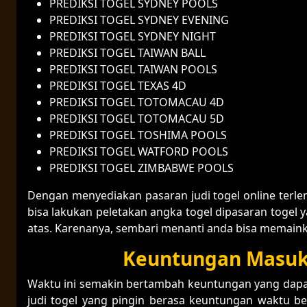
PREDIKSI TOGEL SYDNEY POOLS
PREDIKSI TOGEL SYDNEY EVENING
PREDIKSI TOGEL SYDNEY NIGHT
PREDIKSI TOGEL TAIWAN BALL
PREDIKSI TOGEL TAIWAN POOLS
PREDIKSI TOGEL TEXAS 4D
PREDIKSI TOGEL TOTOMACAU 4D
PREDIKSI TOGEL TOTOMACAU 5D
PREDIKSI TOGEL TOSHIMA POOLS
PREDIKSI TOGEL WATFORD POOLS
PREDIKSI TOGEL ZIMBABWE POOLS
Dengan menyediakan pasaran judi togel online terle
bisa lakukan peletakan angka togel dipasaran togel 
atas. Karenanya, sembari menanti anda bisa memaink
Keuntungan Masuk D
Waktu ini semakin bertambah keuntungan yang dapa
judi togel yang pingin berasa keuntungan waktu be