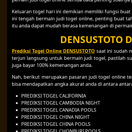
Keluaran togel hari ini demikian memiliki fungsi bua
ini tengah bermain judi togel online, penting buat t
itu anda dapat mudah berasa kemenangan di permaina
DENSUSTOTO De
Prediksi Togel Online DENSUSTOTO
saat ini sudah 
terjun langsung untuk bermain judi togel, pastila
juga bayar 100% kemenangan anda.
Nah, berikut merupakan pasaran judi togel online t
bisa mendapatkan angka akurat anda di antara antara 
PREDIKSI TOGEL CALIFORNIA
PREDIKSI TOGEL CAMBODIA NIGHT
PREDIKSI TOGEL CANADIA POOLS
PREDIKSI TOGEL CHINA NIGHT
PREDIKSI TOGEL CHINA POOLS
PREDIKSI TOGEL CHONBURI POOLS