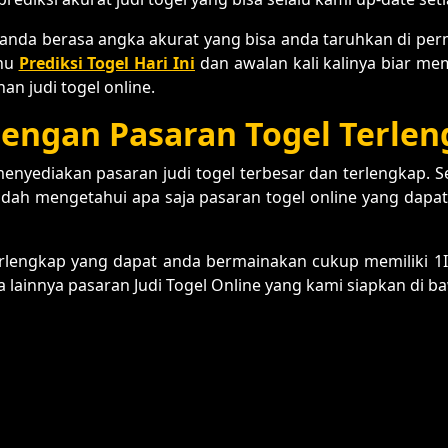
t anda berasa angka akurat yang bisa anda taruhkan di per
ahu
Prediksi Togel Hari Ini
dan awalan kali kalinya biar m
n judi togel online.
ngan Pasaran Togel Terlen
menyediakan pasaran judi togel terbesar dan terlengkap. S
h sudah mengetahui apa saja pasaran togel online yang d
erlengkap yang dapat anda bermainakan cukup memiliki 1
lainnya pasaran Judi Togel Online yang kami siapkan di baw