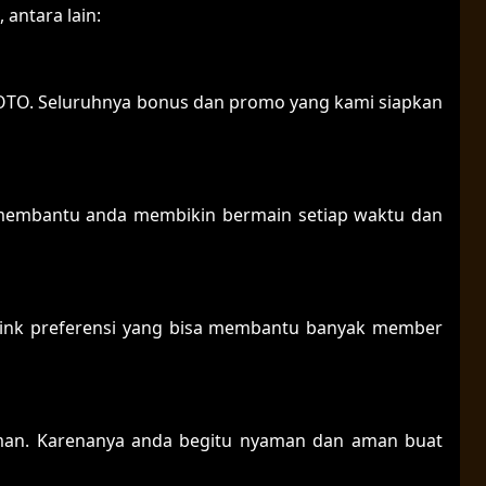
antara lain:
 TOTO. Seluruhnya bonus dan promo yang kami siapkan
 membantu anda membikin bermain setiap waktu dan
 link preferensi yang bisa membantu banyak member
aman. Karenanya anda begitu nyaman dan aman buat