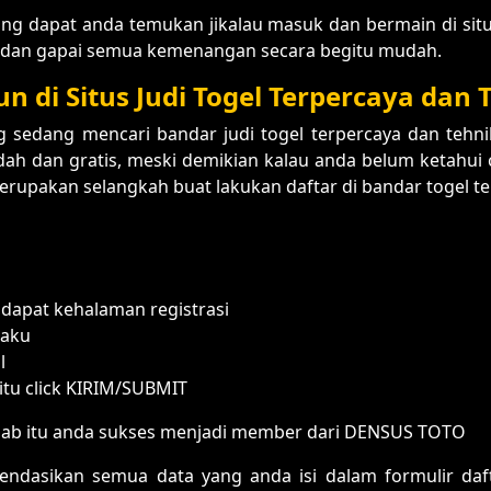
ng dapat anda temukan jikalau masuk dan bermain di sit
la dan gapai semua kemenangan secara begitu mudah.
n di Situs Judi Togel Terpercaya dan
ng sedang mencari bandar judi togel terpercaya dan tehn
ah dan gratis, meski demikian kalau anda belum ketahui 
upakan selangkah buat lakukan daftar di bandar togel te
O
a dapat kehalaman registrasi
laku
l
 itu click KIRIM/SUBMIT
sebab itu anda sukses menjadi member dari DENSUS TOTO
dasikan semua data yang anda isi dalam formulir dafta