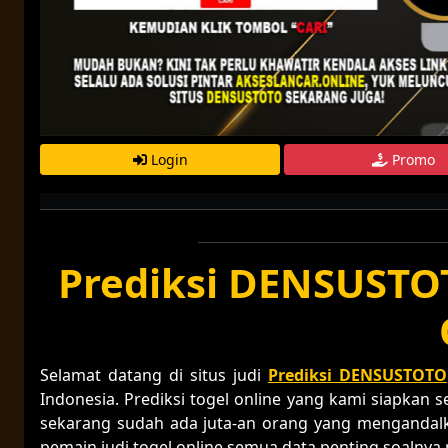
Login
Promo
Prediksi DENSUSTOTO
Selamat datang di situs judi
Prediksi DENSUSTOTO
Indonesia. Prediksi togel online yang kami siapkan s
sekarang sudah ada juta-an orang yang mengandalk
pemain judi togel online semua data penting soalnya p