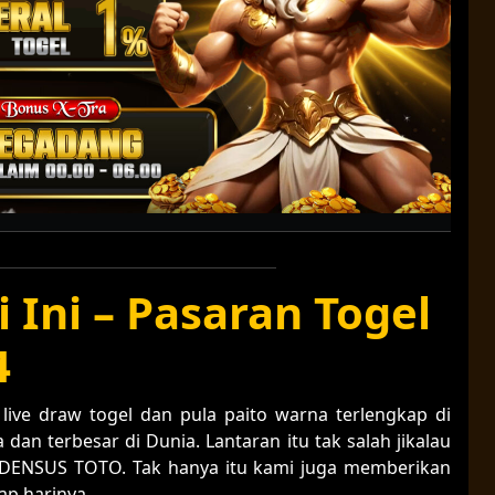
 Ini – Pasaran Togel
4
, live draw togel dan pula paito warna terlengkap di
dan terbesar di Dunia. Lantaran itu tak salah jikalau
s DENSUS TOTO. Tak hanya itu kami juga memberikan
ap harinya.