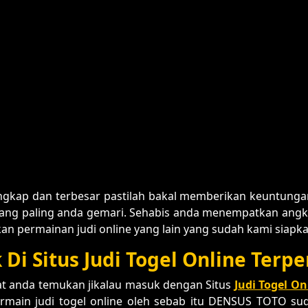
ngkap dan terbesar pastilah bakal memberikan keuntungan 
yang paling anda gemari. Sehabis anda menempatkan angka 
an permainan judi online yang lain yang sudah kami siapk
i Situs Judi Togel Online Ter
t anda temukan jikalau masuk dengan Situs
Judi Togel O
rmain judi togel online oleh sebab itu DENSUS TOTO sud