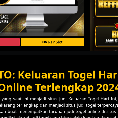
RTP Slot
: Keluaran Togel Hari
Online Terlengkap 202
yang saat ini menjadi situs judi Keluaran Togel Hari Ini
ekarang terlengkap dan menjadi situs judi togel terpercaya 
an buat menempatkan taruhan judi togel online di situ
rediksi akurat judi togel yang bisa selalu kami up-date seti