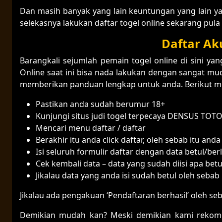
Dan masih banyak yang lain keuntungan yang lain ya
selekasnya lakukan daftar togel online sekarang pu
Daftar Aku
Barangkali sejumlah pemain togel online di sini ya
Online saat ini bisa nada lakukan dengan sangat mud
memberikan panduan lengkap untuk anda. Berikut mer
Pastikan anda sudah berumur 18+
Kunjungi situs judi togel terpecaya DENSUS TOT
Mencari menu daftar / daftar
Berakhir itu anda click daftar, oleh sebab itu and
Isi seluruh formulir daftar dengan data betul/ber
Cek kembali data – data yang sudah diisi apa betu
Jikalau data yang anda isi sudah betul oleh sebab
Jikalau ada pengakuan ‘Pendaftaran berhasil’ oleh 
Demikian mudah kan? Meski demikian kami rekomen