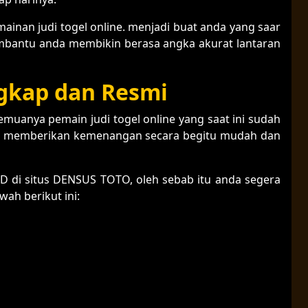
mainan judi togel online. menjadi buat anda yang saar
embantu anda membikin berasa angka akurat lantaran
gkap dan Resmi
emuanya pemain judi togel online yang saat ini sudah
apat memberikan kemenangan secara begitu mudah dan
ID di situs DENSUS TOTO, oleh sebab itu anda segera
ah berikut ini: