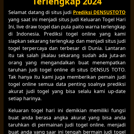
Terlengkap 2024
Selamat datang di situs judi
Prediksi DENSUSTOTO
yang saat ini menjadi situs judi Keluaran Togel Hari
Ini, live draw togel dan pula paito warna terlengkap
di Indonesia. Prediksi togel online yang kami
siapkan sekarang terlengkap dan menjadi situs judi
togel terpercaya dan terbesar di Dunia. Lantaran
itu tak salah jikalau sekarang sudah ada juta-an
orang yang mengandalkan buat menempatkan
taruhan judi togel online di situs DENSUS TOTO.
Tak hanya itu kami juga memberikan pemain judi
togel online semua data penting soalnya prediksi
akurat judi togel yang bisa selalu kami up-date
setiap harinya.
Keluaran togel hari ini demikian memiliki fungsi
buat anda berasa angka akurat yang bisa anda
taruhkan di permainan judi togel online. menjadi
buat anda yang saar ini tengah bermain judi togel