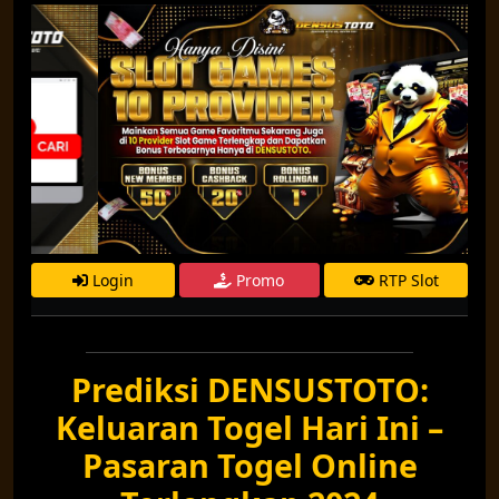
Login
Promo
RTP Slot
Prediksi DENSUSTOTO:
Keluaran Togel Hari Ini –
Pasaran Togel Online