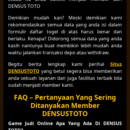
DENSUS TOTO
Demikian mudah kan? Meski demikian kami
rekomendasikan semua data yang anda isi dalam
formulir daftar togel di atas harus benar dan
berlaku. Kenapa? Didorong semua data yang anda
kasih nantunya buat membikin lebih mudah anda
waktu jalankan transaksi depo atau withdraw.
Begitu berita lengkap kami perihal
Situs
DENSUSTOTO
yang betul segera bisa memberikan
anda sebuah layanan dan juga fasilitas terbaik bila
sudah menjadi member kami.
FAQ – Pertanyaan Yang Sering
Ditanyakan Member
DENSUSTOTO
Game Judi Online Apa Yang Ada Di DENSUS