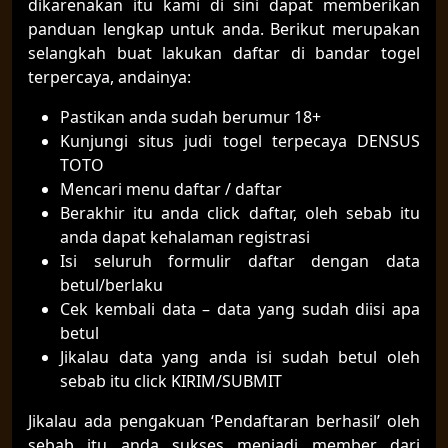
dikarenakan itu kami di sini dapat memberikan
panduan lengkap untuk anda. Berikut merupakan
selangkah buat lakukan daftar di bandar togel
terpercaya, andainya:
Pastikan anda sudah berumur 18+
Kunjungi situs judi togel terpecaya DENSUS
TOTO
Mencari menu daftar / daftar
Berakhir itu anda click daftar, oleh sebab itu
anda dapat kehalaman registrasi
Isi seluruh formulir daftar dengan data
betul/berlaku
Cek kembali data – data yang sudah diisi apa
betul
Jikalau data yang anda isi sudah betul oleh
sebab itu click KIRIM/SUBMIT
Jikalau ada pengakuan ‘Pendaftaran berhasil’ oleh
sebab itu anda sukses menjadi member dari