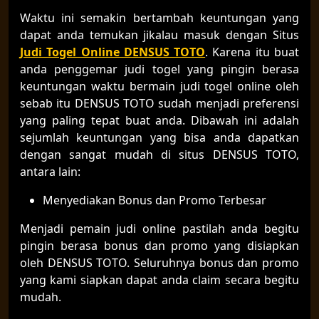
Waktu ini semakin bertambah keuntungan yang
dapat anda temukan jikalau masuk dengan Situs
Judi Togel Online DENSUS TOTO
. Karena itu buat
anda penggemar judi togel yang pingin berasa
keuntungan waktu bermain judi togel online oleh
sebab itu DENSUS TOTO sudah menjadi preferensi
yang paling tepat buat anda. Dibawah ini adalah
sejumlah keuntungan yang bisa anda dapatkan
dengan sangat mudah di situs DENSUS TOTO,
antara lain:
Menyediakan Bonus dan Promo Terbesar
Menjadi pemain judi online pastilah anda begitu
pingin berasa bonus dan promo yang disiapkan
oleh DENSUS TOTO. Seluruhnya bonus dan promo
yang kami siapkan dapat anda claim secara begitu
mudah.