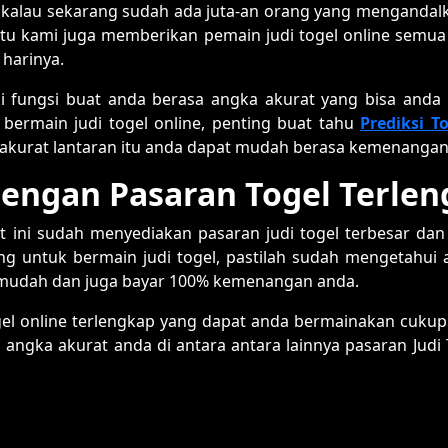
ah jikalau sekarang sudah ada juta-an orang yang menganda
itu kami juga memberikan pemain judi togel online semua d
 harinya.
ki fungsi buat anda berasa angka akurat yang bisa anda 
 bermain judi togel online, penting buat tahu
Prediksi To
urat lantaran itu anda dapat mudah berasa kemenangan di
ngan Pasaran Togel Terlen
t ini sudah menyediakan pasaran judi togel terbesar dan
ung untuk bermain judi togel, pastilah sudah mengetahui 
mudah dan juga bayar 100% kemenangan anda.
el online terlengkap yang dapat anda bermainakan cukup
angka akurat anda di antara antara lainnya pasaran Judi