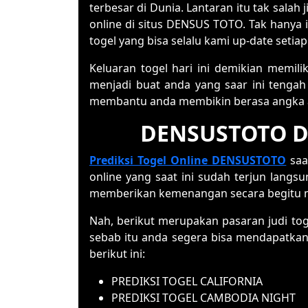
terbesar di Dunia. Lantaran itu tak sal
online di situs DENSUS TOTO. Tak hanya 
togel yang bisa selalu kami up-date setiap
Keluaran togel hari ini demikian memili
menjadi buat anda yang saar ini tengah
membantu anda membikin berasa angka ak
DENSUSTOTO De
Prediksi Togel Online DENSUSTOTO
saa
online yang saat ini sudah terjun langs
memberikan kemenangan secara begitu 
Nah, berikut merupakan pasaran judi tog
sebab itu anda segera bisa mendapatkan 
berikut ini:
PREDIKSI TOGEL CALIFORNIA
PREDIKSI TOGEL CAMBODIA NIGHT