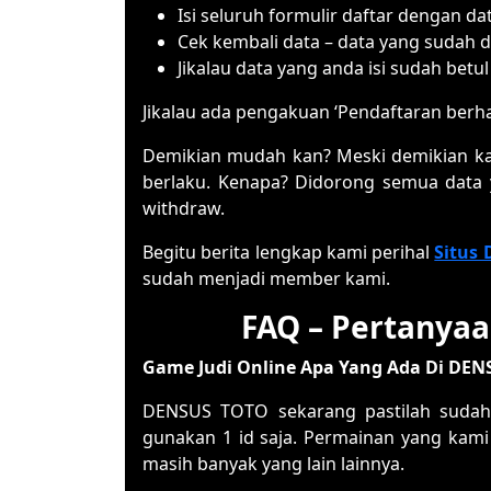
Isi seluruh formulir daftar dengan da
Cek kembali data – data yang sudah di
Jikalau data yang anda isi sudah betu
Jikalau ada pengakuan ‘Pendaftaran berh
Demikian mudah kan? Meski demikian kam
berlaku. Kenapa? Didorong semua data 
withdraw.
Begitu berita lengkap kami perihal
Situs
sudah menjadi member kami.
FAQ – Pertanya
Game Judi Online Apa Yang Ada Di DE
DENSUS TOTO sekarang pastilah sudah 
gunakan 1 id saja. Permainan yang kami s
masih banyak yang lain lainnya.