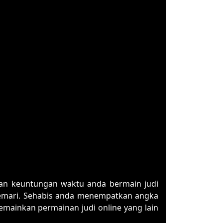
kan keuntungan waktu anda bermain judi
a gemari. Sehabis anda menempatkan angka
memainkan permainan judi online yang lain