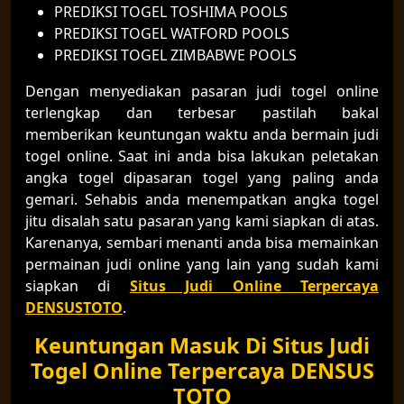
PREDIKSI TOGEL TOSHIMA POOLS
PREDIKSI TOGEL WATFORD POOLS
PREDIKSI TOGEL ZIMBABWE POOLS
Dengan menyediakan pasaran judi togel online
terlengkap dan terbesar pastilah bakal
memberikan keuntungan waktu anda bermain judi
togel online. Saat ini anda bisa lakukan peletakan
angka togel dipasaran togel yang paling anda
gemari. Sehabis anda menempatkan angka togel
jitu disalah satu pasaran yang kami siapkan di atas.
Karenanya, sembari menanti anda bisa memainkan
permainan judi online yang lain yang sudah kami
siapkan di
Situs Judi Online Terpercaya
DENSUSTOTO
.
Keuntungan Masuk Di Situs Judi
Togel Online Terpercaya DENSUS
TOTO