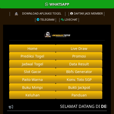
WHATSAPP
DOWNLOAD APLIKASI TOGEL
DAFTAR JADI MEMBER
TELEGRAM
LIVECHAT
Home
Live Draw
Prediksi Togel
Promosi
Jadwal Togel
Data Result
Slot Gacor
Bbfs Generator
Paito Warna
Konv. Toto SGP
Buku Mimpi
Bukti Jackpot
Keluhan
Panduan
SELAMAT DATANG DI
DENSUS