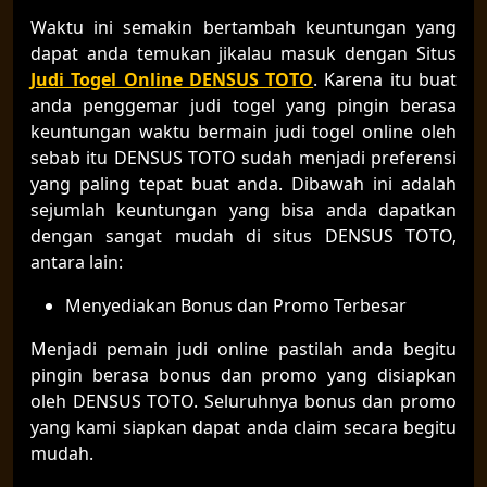
Waktu ini semakin bertambah keuntungan yang
dapat anda temukan jikalau masuk dengan Situs
Judi Togel Online DENSUS TOTO
. Karena itu buat
anda penggemar judi togel yang pingin berasa
keuntungan waktu bermain judi togel online oleh
sebab itu DENSUS TOTO sudah menjadi preferensi
yang paling tepat buat anda. Dibawah ini adalah
sejumlah keuntungan yang bisa anda dapatkan
dengan sangat mudah di situs DENSUS TOTO,
antara lain:
Menyediakan Bonus dan Promo Terbesar
Menjadi pemain judi online pastilah anda begitu
pingin berasa bonus dan promo yang disiapkan
oleh DENSUS TOTO. Seluruhnya bonus dan promo
yang kami siapkan dapat anda claim secara begitu
mudah.