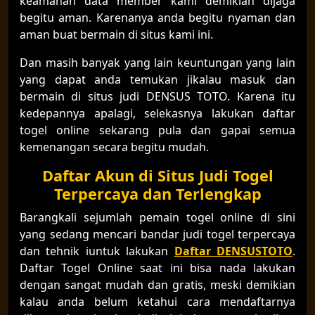
keamanan data member kami demikian dijaga
begitu aman. Karenanya anda begitu nyaman dan
aman buat bermain di situs kami ini.
Dan masih banyak yang lain keuntungan yang lain
yang dapat anda temukan jikalau masuk dan
bermain di situs judi DENSUS TOTO. Karena itu
kedepannya apalagi, selekasnya lakukan daftar
togel online sekarang pula dan gapai semua
kemenangan secara begitu mudah.
Daftar Akun di Situs Judi Togel
Terpercaya dan Terlengkap
Barangkali sejumlah pemain togel online di sini
yang sedang mencari bandar judi togel terpercaya
dan tehnik iuntuk lakukan
Daftar DENSUSTOTO
.
Daftar Togel Online saat ini bisa nada lakukan
dengan sangat mudah dan gratis, meski demikian
kalau anda belum ketahui cara mendaftarnya