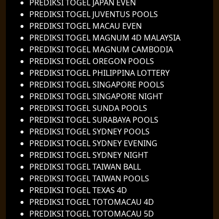
PREDIKSI TOGEL JAPAN EVEN
PREDIKSI TOGEL JUVENTUS POOLS
PREDIKSI TOGEL MACAU EVEN
PREDIKSI TOGEL MAGNUM 4D MALAYSIA
PREDIKSI TOGEL MAGNUM CAMBODIA
PREDIKSI TOGEL OREGON POOLS
PREDIKSI TOGEL PHILIPPINA LOTTERY
PREDIKSI TOGEL SINGAPORE POOLS
PREDIKSI TOGEL SINGAPORE NIGHT
PREDIKSI TOGEL SUNDA POOLS
PREDIKSI TOGEL SURABAYA POOLS
PREDIKSI TOGEL SYDNEY POOLS
PREDIKSI TOGEL SYDNEY EVENING
PREDIKSI TOGEL SYDNEY NIGHT
PREDIKSI TOGEL TAIWAN BALL
PREDIKSI TOGEL TAIWAN POOLS
PREDIKSI TOGEL TEXAS 4D
PREDIKSI TOGEL TOTOMACAU 4D
PREDIKSI TOGEL TOTOMACAU 5D