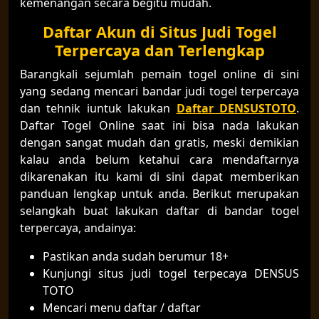
kemenangan secara begitu mudah.
Daftar Akun di Situs Judi Togel
Terpercaya dan Terlengkap
Barangkali sejumlah pemain togel online di sini
yang sedang mencari bandar judi togel terpercaya
dan tehnik iuntuk lakukan
Daftar DENSUSTOTO
.
Daftar Togel Online saat ini bisa nada lakukan
dengan sangat mudah dan gratis, meski demikian
kalau anda belum ketahui cara mendaftarnya
dikarenakan itu kami di sini dapat memberikan
panduan lengkap untuk anda. Berikut merupakan
selangkah buat lakukan daftar di bandar togel
terpercaya, andainya:
Pastikan anda sudah berumur 18+
Kunjungi situs judi togel terpecaya DENSUS
TOTO
Mencari menu daftar / daftar