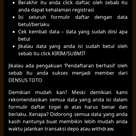
Berakhir itu anda click daftar, oleh sebab itu
anda dapat kehalaman registrasi
Isi seluruh formulir daftar dengan data
betul/berlaku
Cek kembali data – data yang sudah diisi apa
betul
Jikalau data yang anda isi sudah betul oleh
sebab itu click KIRIM/SUBMIT
Jikalau ada pengakuan ‘Pendaftaran berhasil’ oleh
sebab itu anda sukses menjadi member dari
DENSUS TOTO
Demikian mudah kan? Meski demikian kami
rekomendasikan semua data yang anda isi dalam
formulir daftar togel di atas harus benar dan
berlaku. Kenapa? Didorong semua data yang anda
kasih nantunya buat membikin lebih mudah anda
waktu jalankan transaksi depo atau withdraw.