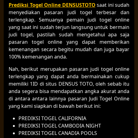
Prediksi Togel Online DENSUSTOTO
saat ini sudah
menyediakan pasaran judi togel terbesar dan
terlengkap. Semuanya pemain judi togel online
yang saat ini sudah terjun langsung untuk bermain
judi togel, pastilah sudah mengetahui apa saja
pasaran togel online yang dapat memberikan
kemenangan secara begitu mudah dan juga bayar
100% kemenangan anda.
Nah, berikut merupakan pasaran judi togel online
terlengkap yang dapat anda bermainakan cukup
memiliki 1ID di situs DENSUS TOTO, oleh sebab itu
anda segera bisa mendapatkan angka akurat anda
di antara antara lainnya pasaran Judi Togel Online
yang kami siapkan di bawah berikut ini:
PREDIKSI TOGEL CALIFORNIA
PREDIKSI TOGEL CAMBODIA NIGHT
PREDIKSI TOGEL CANADIA POOLS