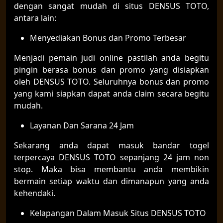
dengan sangat mudah di situs DENSUS TOTO,
antara lain:
Menyediakan Bonus dan Promo Terbesar
Menjadi pemain judi online pastilah anda begitu
pingin berasa bonus dan promo yang disiapkan
oleh DENSUS TOTO. Seluruhnya bonus dan promo
yang kami siapkan dapat anda claim secara begitu
mudah.
Layanan Dan Sarana 24 Jam
Sekarang anda dapat masuk bandar togel
terpercaya DENSUS TOTO sepanjang 24 jam non
stop. Maka bisa membantu anda membikin
bermain setiap waktu dan dimanapun yang anda
kehendaki.
Kelapangan Dalam Masuk Situs DENSUS TOTO