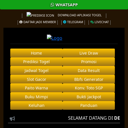
WHATSAPP
DOWNLOAD APLIKASI TOGEL
DAFTAR JADI MEMBER
TELEGRAM
LIVECHAT
Home
Live Draw
Prediksi Togel
Promosi
Jadwal Togel
Data Result
Slot Gacor
Bbfs Generator
Paito Warna
Konv. Toto SGP
Buku Mimpi
Bukti Jackpot
Keluhan
Panduan
SELAMAT DATANG DI
DENSU