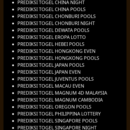
PREDIKSI TOGEL CHINA NIGHT
PREDIKSI TOGEL CHINA POOLS
PREDIKSI TOGEL CHONBURI POOLS
PREDIKSI TOGEL CHONBURI NIGHT
PREDIKSI TOGEL DEWATA POOLS
PREDIKSI TOGEL EROPA LOTTO
PREDIKSI TOGEL HEBEI POOLS
PREDIKSI TOGEL HONGKONG EVEN
PREDIKSI TOGEL HONGKONG POOLS
PREDIKSI TOGEL JAPAN POOLS
PREDIKSI TOGEL JAPAN EVEN
PREDIKSI TOGEL JUVENTUS POOLS
PREDIKSI TOGEL MACAU EVEN
PREDIKSI TOGEL MAGNUM 4D MALAYSIA
PREDIKSI TOGEL MAGNUM CAMBODIA
PREDIKSI TOGEL OREGON POOLS
PREDIKSI TOGEL PHILIPPINA LOTTERY
PREDIKSI TOGEL SINGAPORE POOLS
PREDIKSI TOGEL SINGAPORE NIGHT