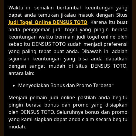
Waktu ini semakin bertambah keuntungan yang
dapat anda temukan jikalau masuk dengan Situs
Judi Togel Online DENSUS TOTO
. Karena itu buat
anda penggemar judi togel yang pingin berasa
keuntungan waktu bermain judi togel online oleh
sebab itu DENSUS TOTO sudah menjadi preferensi
yang paling tepat buat anda. Dibawah ini adalah
sejumlah keuntungan yang bisa anda dapatkan
dengan sangat mudah di situs DENSUS TOTO,
antara lain:
Menyediakan Bonus dan Promo Terbesar
Menjadi pemain judi online pastilah anda begitu
pingin berasa bonus dan promo yang disiapkan
oleh DENSUS TOTO. Seluruhnya bonus dan promo
yang kami siapkan dapat anda claim secara begitu
mudah.