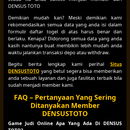
DENSUS TOTO
Demikian mudah kan? Meski demikian kami
rekomendasikan semua data yang anda isi dalam
formulir daftar togel di atas harus benar dan
berlaku. Kenapa? Didorong semua data yang anda
kasih nantunya buat membikin lebih mudah anda
waktu jalankan transaksi depo atau withdraw.
Begitu berita lengkap kami perihal
Situs
DENSUSTOTO
yang betul segera bisa memberikan
anda sebuah layanan dan juga fasilitas terbaik bila
sudah menjadi member kami.
FAQ – Pertanyaan Yang Sering
Ditanyakan Member
DENSUSTOTO
Game Judi Online Apa Yang Ada Di DENSUS