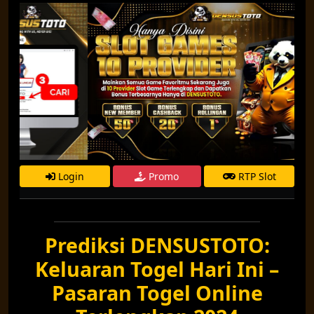
Login
Promo
RTP Slot
Prediksi DENSUSTOTO:
Keluaran Togel Hari Ini –
Pasaran Togel Online