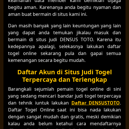
keamanan data member kami demikian dijaga
begitu aman. Karenanya anda begitu nyaman dan
aman buat bermain di situs kami ini.
Dan masih banyak yang lain keuntungan yang lain
yang dapat anda temukan jikalau masuk dan
bermain di situs judi DENSUS TOTO. Karena itu
kedepannya apalagi, selekasnya lakukan daftar
togel online sekarang pula dan gapai semua
kemenangan secara begitu mudah.
Daftar Akun di Situs Judi Togel
Terpercaya dan Terlengkap
Barangkali sejumlah pemain togel online di sini
yang sedang mencari bandar judi togel terpercaya
dan tehnik iuntuk lakukan
Daftar DENSUSTOTO
.
Daftar Togel Online saat ini bisa nada lakukan
dengan sangat mudah dan gratis, meski demikian
kalau anda belum ketahui cara mendaftarnya