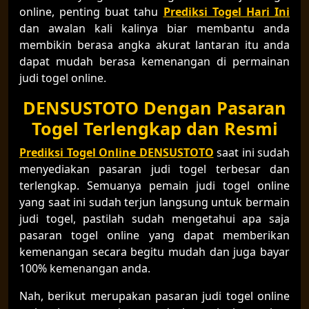
online, penting buat tahu
Prediksi Togel Hari Ini
dan awalan kali kalinya biar membantu anda
membikin berasa angka akurat lantaran itu anda
dapat mudah berasa kemenangan di permainan
judi togel online.
DENSUSTOTO Dengan Pasaran
Togel Terlengkap dan Resmi
Prediksi Togel Online DENSUSTOTO
saat ini sudah
menyediakan pasaran judi togel terbesar dan
terlengkap. Semuanya pemain judi togel online
yang saat ini sudah terjun langsung untuk bermain
judi togel, pastilah sudah mengetahui apa saja
pasaran togel online yang dapat memberikan
kemenangan secara begitu mudah dan juga bayar
100% kemenangan anda.
Nah, berikut merupakan pasaran judi togel online