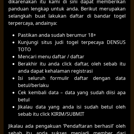
dikarenakan itu kami di sini dapat memberikan
panduan lengkap untuk anda. Berikut merupakan
selangkah buat lakukan daftar di bandar togel
terpercaya, andainya:
Pastikan anda sudah berumur 18+
Kunjungi situs judi togel terpecaya DENSUS
TOTO
Mencari menu daftar / daftar
Berakhir itu anda click daftar, oleh sebab itu
anda dapat kehalaman registrasi
Isi seluruh formulir daftar dengan data
betul/berlaku
Cek kembali data – data yang sudah diisi apa
betul
Jikalau data yang anda isi sudah betul oleh
sebab itu click KIRIM/SUBMIT
Jikalau ada pengakuan ‘Pendaftaran berhasil’ oleh
sebab itu anda sukses menjadi member dari