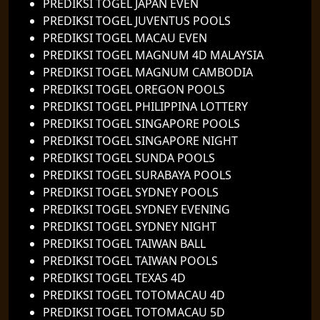
PREDIKSI TOGEL JAPAN EVEN
PREDIKSI TOGEL JUVENTUS POOLS
PREDIKSI TOGEL MACAU EVEN
PREDIKSI TOGEL MAGNUM 4D MALAYSIA
PREDIKSI TOGEL MAGNUM CAMBODIA
PREDIKSI TOGEL OREGON POOLS
PREDIKSI TOGEL PHILIPPINA LOTTERY
PREDIKSI TOGEL SINGAPORE POOLS
PREDIKSI TOGEL SINGAPORE NIGHT
PREDIKSI TOGEL SUNDA POOLS
PREDIKSI TOGEL SURABAYA POOLS
PREDIKSI TOGEL SYDNEY POOLS
PREDIKSI TOGEL SYDNEY EVENING
PREDIKSI TOGEL SYDNEY NIGHT
PREDIKSI TOGEL TAIWAN BALL
PREDIKSI TOGEL TAIWAN POOLS
PREDIKSI TOGEL TEXAS 4D
PREDIKSI TOGEL TOTOMACAU 4D
PREDIKSI TOGEL TOTOMACAU 5D