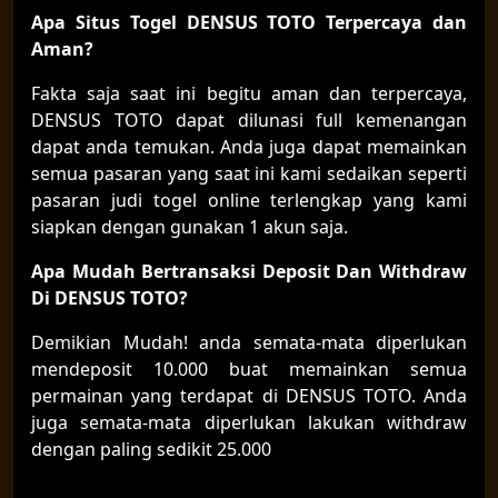
Apa Situs Togel DENSUS TOTO Terpercaya dan
Aman?
Fakta saja saat ini begitu aman dan terpercaya,
DENSUS TOTO dapat dilunasi full kemenangan
dapat anda temukan. Anda juga dapat memainkan
semua pasaran yang saat ini kami sedaikan seperti
pasaran judi togel online terlengkap yang kami
siapkan dengan gunakan 1 akun saja.
Apa Mudah
Bert
ransaksi Deposit Dan Withdraw
Di DENSUS TOTO?
Demikian Mudah! anda semata-mata diperlukan
mendeposit 10.000 buat memainkan semua
permainan yang terdapat di DENSUS TOTO. Anda
juga semata-mata diperlukan lakukan withdraw
dengan paling sedikit 25.000