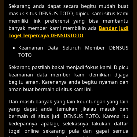
Sekarang anda dapat secara begitu mudah buat
masuk situs DENSUS TOTO, dipicu kami situs kami
memiliki link preferensi yang bisa membantu
banyak member kami membikin ada
Bandar Judi
Togel Terpercaya DENSUSTOTO
.
Keamanan Data Seluruh Member DENSUS
TOTO
Sekarang pastilah bakal menjadi fokus kami. Dipicu
keamanan data member kami demikian dijaga
begitu aman. Karenanya anda begitu nyaman dan
aman buat bermain di situs kami ini.
Dan masih banyak yang lain keuntungan yang lain
yang dapat anda temukan jikalau masuk dan
bermain di situs judi DENSUS TOTO. Karena itu
kedepannya apalagi, selekasnya lakukan daftar
togel online sekarang pula dan gapai semua