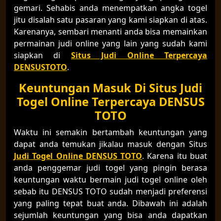
gemari. Sehabis anda menempatkan angka togel
jitu disalah satu pasaran yang kami siapkan di atas.
Karenanya, sembari menanti anda bisa memainkan
permainan judi online yang lain yang sudah kami
siapkan di
Situs Judi Online Terpercaya
DENSUSTOTO
.
Keuntungan Masuk Di Situs Judi
Togel Online Terpercaya DENSUS
TOTO
Waktu ini semakin bertambah keuntungan yang
dapat anda temukan jikalau masuk dengan Situs
Judi Togel Online DENSUS TOTO
. Karena itu buat
anda penggemar judi togel yang pingin berasa
keuntungan waktu bermain judi togel online oleh
sebab itu DENSUS TOTO sudah menjadi preferensi
yang paling tepat buat anda. Dibawah ini adalah
sejumlah keuntungan yang bisa anda dapatkan