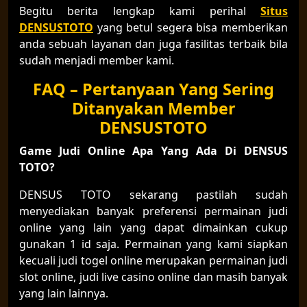
Begitu berita lengkap kami perihal
Situs
DENSUSTOTO
yang betul segera bisa memberikan
anda sebuah layanan dan juga fasilitas terbaik bila
sudah menjadi member kami.
FAQ – Pertanyaan Yang Sering
Ditanyakan Member
DENSUSTOTO
Game Judi Online Apa Yang Ada Di DENSUS
TOTO?
DENSUS TOTO sekarang pastilah sudah
menyediakan banyak preferensi permainan judi
online yang lain yang dapat dimainkan cukup
gunakan 1 id saja. Permainan yang kami siapkan
kecuali judi togel online merupakan permainan judi
slot online, judi live casino online dan masih banyak
yang lain lainnya.