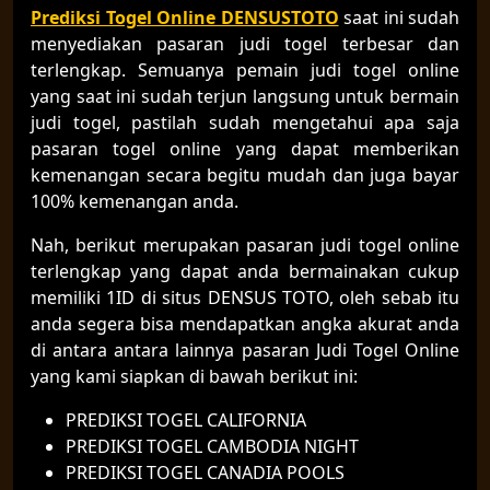
Prediksi Togel Online DENSUSTOTO
saat ini sudah
menyediakan pasaran judi togel terbesar dan
terlengkap. Semuanya pemain judi togel online
yang saat ini sudah terjun langsung untuk bermain
judi togel, pastilah sudah mengetahui apa saja
pasaran togel online yang dapat memberikan
kemenangan secara begitu mudah dan juga bayar
100% kemenangan anda.
Nah, berikut merupakan pasaran judi togel online
terlengkap yang dapat anda bermainakan cukup
memiliki 1ID di situs DENSUS TOTO, oleh sebab itu
anda segera bisa mendapatkan angka akurat anda
di antara antara lainnya pasaran Judi Togel Online
yang kami siapkan di bawah berikut ini:
PREDIKSI TOGEL CALIFORNIA
PREDIKSI TOGEL CAMBODIA NIGHT
PREDIKSI TOGEL CANADIA POOLS