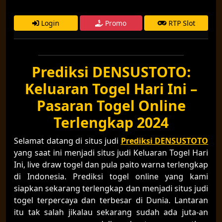
Login
Promo
RTP Slot
Prediksi DENSUSTOTO:
Keluaran Togel Hari Ini –
Pasaran Togel Online
Terlengkap 2024
Selamat datang di situs judi
Prediksi DENSUSTOTO
yang saat ini menjadi situs judi Keluaran Togel Hari
Ini, live draw togel dan pula paito warna terlengkap
di Indonesia. Prediksi togel online yang kami
siapkan sekarang terlengkap dan menjadi situs judi
togel terpercaya dan terbesar di Dunia. Lantaran
itu tak salah jikalau sekarang sudah ada juta-an