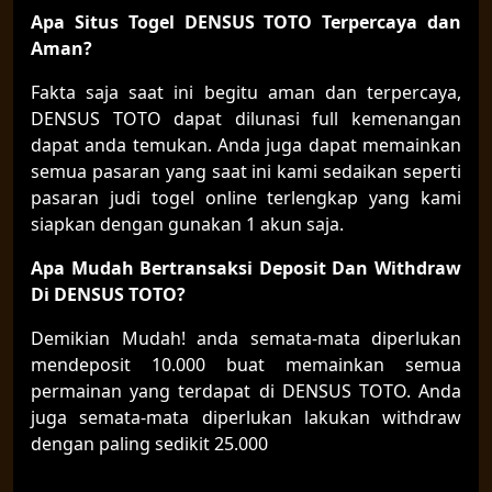
Apa Situs Togel DENSUS TOTO Terpercaya dan
Aman?
Fakta saja saat ini begitu aman dan terpercaya,
DENSUS TOTO dapat dilunasi full kemenangan
dapat anda temukan. Anda juga dapat memainkan
semua pasaran yang saat ini kami sedaikan seperti
pasaran judi togel online terlengkap yang kami
siapkan dengan gunakan 1 akun saja.
Apa Mudah
Bert
ransaksi Deposit Dan Withdraw
Di DENSUS TOTO?
Demikian Mudah! anda semata-mata diperlukan
mendeposit 10.000 buat memainkan semua
permainan yang terdapat di DENSUS TOTO. Anda
juga semata-mata diperlukan lakukan withdraw
dengan paling sedikit 25.000