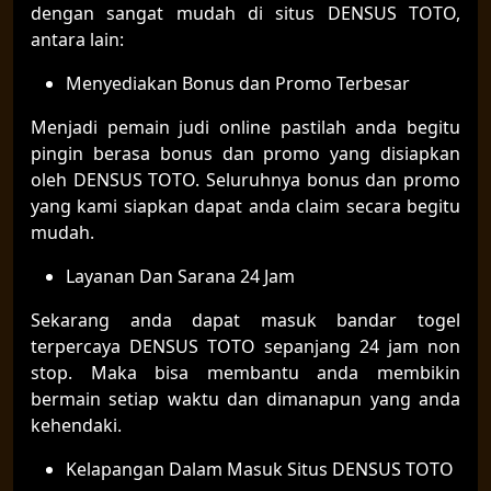
dengan sangat mudah di situs DENSUS TOTO,
antara lain:
Menyediakan Bonus dan Promo Terbesar
Menjadi pemain judi online pastilah anda begitu
pingin berasa bonus dan promo yang disiapkan
oleh DENSUS TOTO. Seluruhnya bonus dan promo
yang kami siapkan dapat anda claim secara begitu
mudah.
Layanan Dan Sarana 24 Jam
Sekarang anda dapat masuk bandar togel
terpercaya DENSUS TOTO sepanjang 24 jam non
stop. Maka bisa membantu anda membikin
bermain setiap waktu dan dimanapun yang anda
kehendaki.
Kelapangan Dalam Masuk Situs DENSUS TOTO