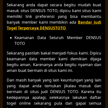
Sekarang anda dapat secara begitu mudah buat
masuk situs DENSUS TOTO, dipicu kami situs kami
memiliki link preferensi yang bisa membantu
banyak member kami membikin ada
Bandar Judi
Togel Terpercaya DENSUSTOTO
.
Keamanan Data Seluruh Member DENSUS
TOTO
Sekarang pastilah bakal menjadi fokus kami. Dipicu
keamanan data member kami demikian dijaga
begitu aman. Karenanya anda begitu nyaman dan
aman buat bermain di situs kami ini.
Dan masih banyak yang lain keuntungan yang lain
yang dapat anda temukan jikalau masuk dan
bermain di situs judi DENSUS TOTO. Karena itu
kedepannya apalagi, selekasnya lakukan daftar
togel online sekarang pula dan gapai semua