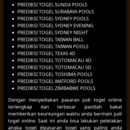
PREDIKSI TOGEL SUNDA POOLS
PREDIKSI TOGEL SURABAYA POOLS
PREDIKSI TOGEL SYDNEY POOLS
PREDIKSI TOGEL SYDNEY EVENING
PREDIKSI TOGEL SYDNEY NIGHT
PREDIKSI TOGEL TAIWAN BALL
PREDIKSI TOGEL TAIWAN POOLS
PREDIKSI TOGEL TEXAS 4D
PREDIKSI TOGEL TOTOMACAU 4D
PREDIKSI TOGEL TOTOMACAU 5D
PREDIKSI TOGEL TOSHIMA POOLS
PREDIKSI TOGEL WATFORD POOLS
PREDIKSI TOGEL ZIMBABWE POOLS
Dengan menyediakan pasaran judi togel online
terlengkap dan terbesar pastilah bakal
memberikan keuntungan waktu anda bermain judi
togel online. Saat ini anda bisa lakukan peletakan
angka togel dipasaran togel yang paling anda