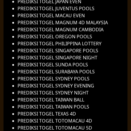
PREDIKSI TOGEL JAPAN EVEN
PREDIKSI TOGEL JUVENTUS POOLS
PREDIKSI TOGEL MACAU EVEN
PREDIKSI TOGEL MAGNUM 4D MALAYSIA
PREDIKSI TOGEL MAGNUM CAMBODIA
PREDIKSI TOGEL OREGON POOLS
PREDIKSI TOGEL PHILIPPINA LOTTERY
PREDIKSI TOGEL SINGAPORE POOLS
PREDIKSI TOGEL SINGAPORE NIGHT
PREDIKSI TOGEL SUNDA POOLS
PREDIKSI TOGEL SURABAYA POOLS
PREDIKSI TOGEL SYDNEY POOLS
PREDIKSI TOGEL SYDNEY EVENING
PREDIKSI TOGEL SYDNEY NIGHT
PREDIKSI TOGEL TAIWAN BALL
PREDIKSI TOGEL TAIWAN POOLS
PREDIKSI TOGEL TEXAS 4D
PREDIKSI TOGEL TOTOMACAU 4D
PREDIKSI TOGEL TOTOMACAU 5D