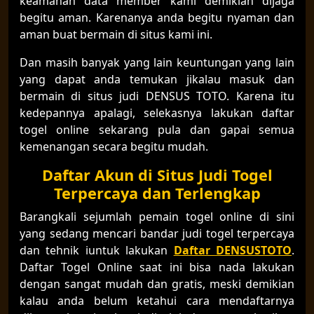
keamanan data member kami demikian dijaga
begitu aman. Karenanya anda begitu nyaman dan
aman buat bermain di situs kami ini.
Dan masih banyak yang lain keuntungan yang lain
yang dapat anda temukan jikalau masuk dan
bermain di situs judi DENSUS TOTO. Karena itu
kedepannya apalagi, selekasnya lakukan daftar
togel online sekarang pula dan gapai semua
kemenangan secara begitu mudah.
Daftar Akun di Situs Judi Togel
Terpercaya dan Terlengkap
Barangkali sejumlah pemain togel online di sini
yang sedang mencari bandar judi togel terpercaya
dan tehnik iuntuk lakukan
Daftar DENSUSTOTO
.
Daftar Togel Online saat ini bisa nada lakukan
dengan sangat mudah dan gratis, meski demikian
kalau anda belum ketahui cara mendaftarnya