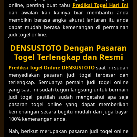
online, penting buat tahu
Prediksi Togel Hari Ini
dan awalan kali kalinya biar membantu anda
membikin berasa angka akurat lantaran itu anda
dapat mudah berasa kemenangan di permainan
judi togel online.
DENSUSTOTO Dengan Pasaran
Togel Terlengkap dan Resmi
Prediksi Togel Online DENSUSTOTO
saat ini sudah
menyediakan pasaran judi togel terbesar dan
terlengkap. Semuanya pemain judi togel online
yang saat ini sudah terjun langsung untuk bermain
judi togel, pastilah sudah mengetahui apa saja
pasaran togel online yang dapat memberikan
kemenangan secara begitu mudah dan juga bayar
100% kemenangan anda.
Nah, berikut merupakan pasaran judi togel online