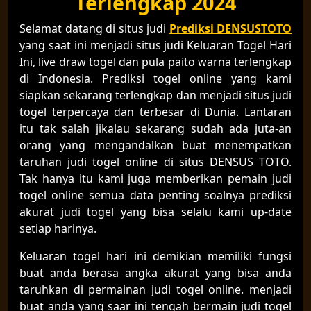
Terlengkap 2024
Selamat datang di situs judi
Prediksi DENSUSTOTO
yang saat ini menjadi situs judi Keluaran Togel Hari
Ini, live draw togel dan pula paito warna terlengkap
di Indonesia. Prediksi togel online yang kami
siapkan sekarang terlengkap dan menjadi situs judi
togel terpercaya dan terbesar di Dunia. Lantaran
itu tak salah jikalau sekarang sudah ada juta-an
orang yang mengandalkan buat menempatkan
taruhan judi togel online di situs DENSUS TOTO.
Tak hanya itu kami juga memberikan pemain judi
togel online semua data penting soalnya prediksi
akurat judi togel yang bisa selalu kami up-date
setiap harinya.
Keluaran togel hari ini demikian memiliki fungsi
buat anda berasa angka akurat yang bisa anda
taruhkan di permainan judi togel online. menjadi
buat anda yang saar ini tengah bermain judi togel