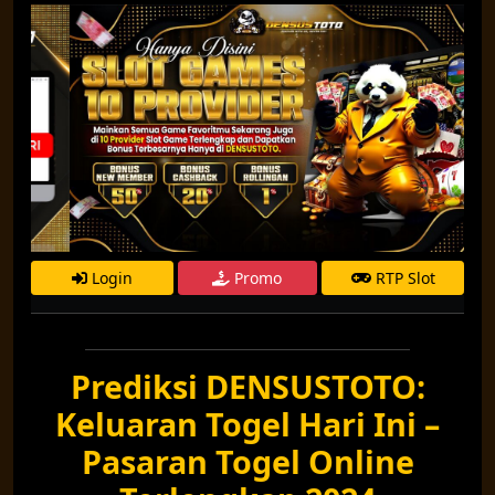
Login
Promo
RTP Slot
Prediksi DENSUSTOTO:
Keluaran Togel Hari Ini –
Pasaran Togel Online