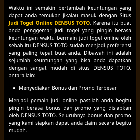
Waktu ini semakin bertambah keuntungan yang
dapat anda temukan jikalau masuk dengan Situs
Judi Togel Online DENSUS TOTO
. Karena itu buat
anda penggemar judi togel yang pingin berasa
keuntungan waktu bermain judi togel online oleh
sebab itu DENSUS TOTO sudah menjadi preferensi
yang paling tepat buat anda. Dibawah ini adalah
sejumlah keuntungan yang bisa anda dapatkan
dengan sangat mudah di situs DENSUS TOTO,
antara lain:
Menyediakan Bonus dan Promo Terbesar
Menjadi pemain judi online pastilah anda begitu
pingin berasa bonus dan promo yang disiapkan
oleh DENSUS TOTO. Seluruhnya bonus dan promo
yang kami siapkan dapat anda claim secara begitu
mudah.