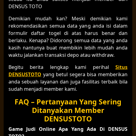
DENSUS TOTO
Demikian mudah kan? Meski demikian kami
rekomendasikan semua data yang anda isi dalam
formulir daftar togel di atas harus benar dan
berlaku. Kenapa? Didorong semua data yang anda
kasih nantunya buat membikin lebih mudah anda
waktu jalankan transaksi depo atau withdraw.
Begitu berita lengkap kami perihal
Situs
DENSUSTOTO
yang betul segera bisa memberikan
anda sebuah layanan dan juga fasilitas terbaik bila
sudah menjadi member kami.
FAQ – Pertanyaan Yang Sering
Ditanyakan Member
DENSUSTOTO
Game Judi Online Apa Yang Ada Di DENSUS