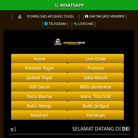
WHATSAPP
DOWNLOAD APLIKASI TOGEL
DAFTAR JADI MEMBER
TELEGRAM
LIVECHAT
Home
Live Draw
Prediksi Togel
Promosi
Jadwal Togel
Data Result
Slot Gacor
Bbfs Generator
Paito Warna
Konv. Toto SGP
Buku Mimpi
Bukti Jackpot
Keluhan
Panduan
SELAMAT DATANG DI
DENSUS