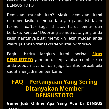
DENSUS TOTO
Demikian mudah kan? Meski demikian kami
rekomendasikan semua data yang anda isi dalam
formulir daftar togel di atas harus benar dan
berlaku. Kenapa? Didorong semua data yang anda
kasih nantunya buat membikin lebih mudah anda
waktu jalankan transaksi depo atau withdraw.
Begitu berita lengkap kami perihal
Situs
DENSUSTOTO
yang betul segera bisa memberikan
anda sebuah layanan dan juga fasilitas terbaik bila
sudah menjadi member kami.
FAQ – Pertanyaan Yang Sering
Ditanyakan Member
DENSUSTOTO
Game Judi Online Apa Yang Ada Di DENSUS