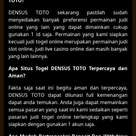
TOTO?
DENSUS TOTO sekarang pastilah sudah
menyediakan banyak preferensi permainan judi
online yang lain yang dapat dimainkan cukup
gunakan 1 id saja. Permainan yang kami siapkan
kecuali judi togel online merupakan permainan judi
slot online, judi live casino online dan masih banyak
yang lain lainnya.
Apa Situs Togel DENSUS TOTO Terpercaya dan
Aman?
Fakta saja saat ini begitu aman dan terpercaya,
DENSUS TOTO dapat dilunasi full kemenangan
dapat anda temukan. Anda juga dapat memainkan
semua pasaran yang saat ini kami sedaikan seperti
pasaran judi togel online terlengkap yang kami
siapkan dengan gunakan 1 akun saja.