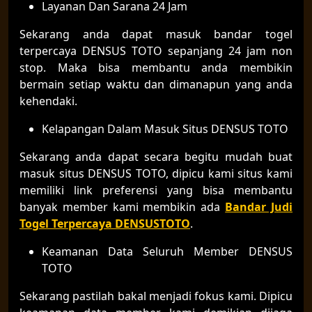
Layanan Dan Sarana 24 Jam
Sekarang anda dapat masuk bandar togel
terpercaya DENSUS TOTO sepanjang 24 jam non
stop. Maka bisa membantu anda membikin
bermain setiap waktu dan dimanapun yang anda
kehendaki.
Kelapangan Dalam Masuk Situs DENSUS TOTO
Sekarang anda dapat secara begitu mudah buat
masuk situs DENSUS TOTO, dipicu kami situs kami
memiliki link preferensi yang bisa membantu
banyak member kami membikin ada
Bandar Judi
Togel Terpercaya DENSUSTOTO
.
Keamanan Data Seluruh Member DENSUS
TOTO
Sekarang pastilah bakal menjadi fokus kami. Dipicu