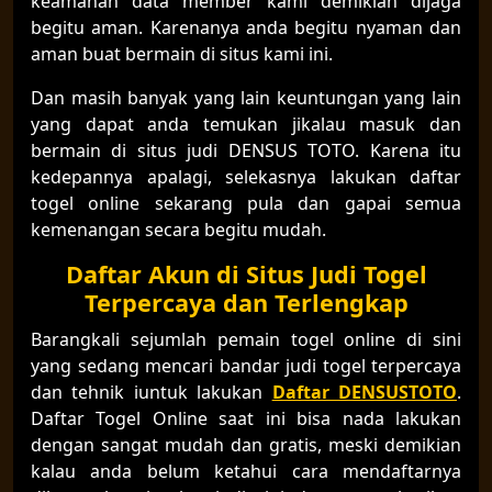
keamanan data member kami demikian dijaga
begitu aman. Karenanya anda begitu nyaman dan
aman buat bermain di situs kami ini.
Dan masih banyak yang lain keuntungan yang lain
yang dapat anda temukan jikalau masuk dan
bermain di situs judi DENSUS TOTO. Karena itu
kedepannya apalagi, selekasnya lakukan daftar
togel online sekarang pula dan gapai semua
kemenangan secara begitu mudah.
Daftar Akun di Situs Judi Togel
Terpercaya dan Terlengkap
Barangkali sejumlah pemain togel online di sini
yang sedang mencari bandar judi togel terpercaya
dan tehnik iuntuk lakukan
Daftar DENSUSTOTO
.
Daftar Togel Online saat ini bisa nada lakukan
dengan sangat mudah dan gratis, meski demikian
kalau anda belum ketahui cara mendaftarnya