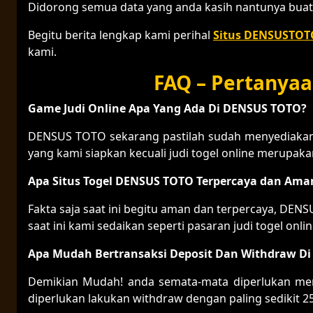
Didorong semua data yang anda kasih nantunya buat
Begitu berita lengkap kami perihal
Situs DENSUSTOT
kami.
FAQ – Pertanya
Game Judi Online Apa Yang Ada Di DENSUS TOTO?
DENSUS TOTO sekarang pastilah sudah menyediakan b
yang kami siapkan kecuali judi togel online merupakan 
Apa Situs Togel DENSUS TOTO Terpercaya dan Ama
Fakta saja saat ini begitu aman dan terpercaya, DE
saat ini kami sedaikan seperti pasaran judi togel on
Apa Mudah
Bert
ransaksi Deposit Dan Withdraw D
Demikian Mudah! anda semata-mata diperlukan me
diperlukan lakukan withdraw dengan paling sedikit 2