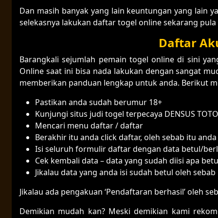
Dan masih banyak yang lain keuntungan yang lain ya
selekasnya lakukan daftar togel online sekarang pu
Daftar Aku
Barangkali sejumlah pemain togel online di sini ya
Online saat ini bisa nada lakukan dengan sangat mud
memberikan panduan lengkap untuk anda. Berikut mer
Pastikan anda sudah berumur 18+
Kunjungi situs judi togel terpecaya DENSUS TOT
Mencari menu daftar / daftar
Berakhir itu anda click daftar, oleh sebab itu and
Isi seluruh formulir daftar dengan data betul/ber
Cek kembali data – data yang sudah diisi apa betu
Jikalau data yang anda isi sudah betul oleh sebab
Jikalau ada pengakuan ‘Pendaftaran berhasil’ oleh 
Demikian mudah kan? Meski demikian kami rekomen