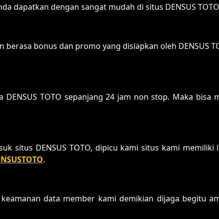
nda dapatkan dengan sangat mudah di situs DENSUS TOTO, 
ngin berasa bonus dan promo yang disiapkan oleh DENSUS
ya DENSUS TOTO sepanjang 24 jam non stop. Maka bisa
uk situs DENSUS TOTO, dipicu kami situs kami memiliki
 DENSUSTOTO
.
icu keamanan data member kami demikian dijaga begitu 