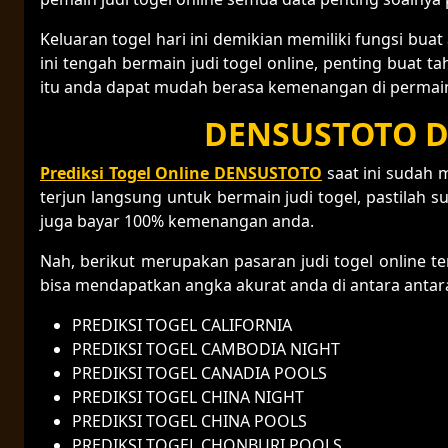
Keluaran togel hari ini demikian memiliki fungsi bua
ini tengah bermain judi togel online, penting buat t
itu anda dapat mudah berasa kemenangan di permaina
DENSUSTOTO De
Prediksi Togel Online DENSUSTOTO
saat ini sudah 
terjun langsung untuk bermain judi togel, pastila
juga bayar 100% kemenangan anda.
Nah, berikut merupakan pasaran judi togel online t
bisa mendapatkan angka akurat anda di antara antara 
PREDIKSI TOGEL CALIFORNIA
PREDIKSI TOGEL CAMBODIA NIGHT
PREDIKSI TOGEL CANADIA POOLS
PREDIKSI TOGEL CHINA NIGHT
PREDIKSI TOGEL CHINA POOLS
PREDIKSI TOGEL CHONBURI POOLS