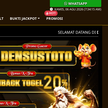
WHATSAPP
KAMIS, 06 AGU 2026 (
7:34:16 AM
)
LT
BUKTI JACKPOT
PROMOSI
SELAMAT DATANG DI
DENSUST