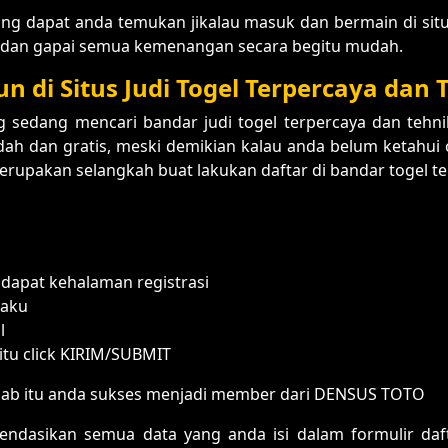
ng dapat anda temukan jikalau masuk dan bermain di sit
la dan gapai semua kemenangan secara begitu mudah.
n di Situs Judi Togel Terpercaya dan
ng sedang mencari bandar judi togel terpercaya dan tehn
ah dan gratis, meski demikian kalau anda belum ketahui 
upakan selangkah buat lakukan daftar di bandar togel te
O
a dapat kehalaman registrasi
laku
l
 itu click KIRIM/SUBMIT
sebab itu anda sukses menjadi member dari DENSUS TOTO
dasikan semua data yang anda isi dalam formulir dafta