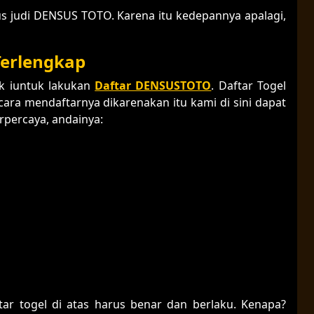
us judi DENSUS TOTO. Karena itu kedepannya apalagi,
 Terlengkap
ik iuntuk lakukan
Daftar DENSUSTOTO
. Daftar Togel
cara mendaftarnya dikarenakan itu kami di sini dapat
rpercaya, andainya:
r togel di atas harus benar dan berlaku. Kenapa?