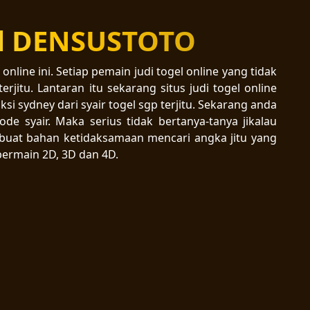
gel DENSUSTOTO
nline ini. Setiap pemain judi togel online yang tidak
itu. Lantaran itu sekarang situs judi togel online
sydney dari syair togel sgp terjitu. Sekarang anda
e syair. Maka serius tidak bertanya-tanya jikalau
ai buat bahan ketidaksamaan mencari angka jitu yang
 bermain 2D, 3D dan 4D.