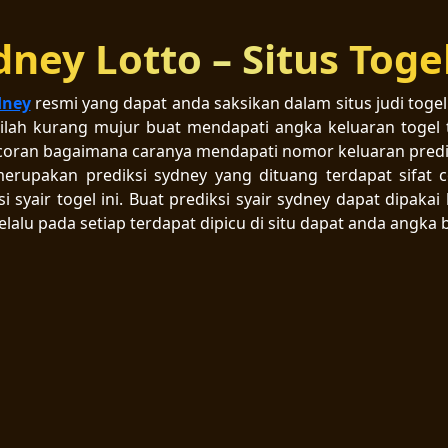
ydney Lotto – Situs To
dney
resmi yang dapat anda saksikan dalam situs judi togel o
h kurang mujur buat mendapati angka keluaran togel terj
an bagaimana caranya mendapati nomor keluaran prediksi 
rupakan prediksi sydney yang dituang terdapat sifat cod
 syair togel ini. Buat prediksi syair sydney dapat dipak
 selalu pada setiap terdapat dipicu di situ dapat anda angka