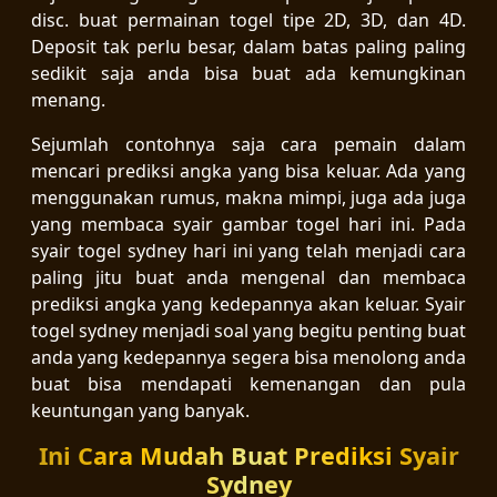
disc. buat permainan togel tipe 2D, 3D, dan 4D.
Deposit tak perlu besar, dalam batas paling paling
sedikit saja anda bisa buat ada kemungkinan
menang.
Sejumlah contohnya saja cara pemain dalam
mencari prediksi angka yang bisa keluar. Ada yang
menggunakan rumus, makna mimpi, juga ada juga
yang membaca syair gambar togel hari ini. Pada
syair togel sydney hari ini yang telah menjadi cara
paling jitu buat anda mengenal dan membaca
prediksi angka yang kedepannya akan keluar. Syair
togel sydney menjadi soal yang begitu penting buat
anda yang kedepannya segera bisa menolong anda
buat bisa mendapati kemenangan dan pula
keuntungan yang banyak.
Ini Cara Mudah Buat Prediksi Syair
Sydney