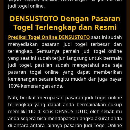
judi togel online.
DENSUSTOTO Dengan Pasaran
Togel Terlengkap dan Resmi
Prediksi Togel Online DENSUSTOTO
saat ini sudah
menyediakan pasaran judi togel terbesar dan
terlengkap. Semuanya pemain judi togel online
yang saat ini sudah terjun langsung untuk bermain
judi togel, pastilah sudah mengetahui apa saja
pasaran togel online yang dapat memberikan
kemenangan secara begitu mudah dan juga bayar
100% kemenangan anda.
Nah, berikut merupakan pasaran judi togel online
terlengkap yang dapat anda bermainakan cukup
memiliki 1ID di situs DENSUS TOTO, oleh sebab itu
anda segera bisa mendapatkan angka akurat anda
di antara antara lainnya pasaran Judi Togel Online