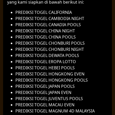
yang kami siapkan di bawah berikut ini:
PREDIKSI TOGEL CALIFORNIA
PREDIKSI TOGEL CAMBODIA NIGHT
PREDIKSI TOGEL CANADIA POOLS
PREDIKSI TOGEL CHINA NIGHT
PREDIKSI TOGEL CHINA POOLS
PREDIKSI TOGEL CHONBURI POOLS
PREDIKSI TOGEL CHONBURI NIGHT
PREDIKSI TOGEL DEWATA POOLS
PREDIKSI TOGEL EROPA LOTTO
PREDIKSI TOGEL HEBEI POOLS
PREDIKSI TOGEL HONGKONG EVEN
PREDIKSI TOGEL HONGKONG POOLS
PREDIKSI TOGEL JAPAN POOLS
PREDIKSI TOGEL JAPAN EVEN
PREDIKSI TOGEL JUVENTUS POOLS
PREDIKSI TOGEL MACAU EVEN
PREDIKSI TOGEL MAGNUM 4D MALAYSIA