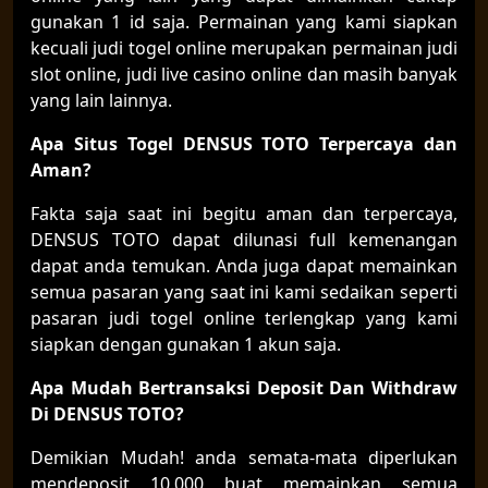
gunakan 1 id saja. Permainan yang kami siapkan
kecuali judi togel online merupakan permainan judi
slot online, judi live casino online dan masih banyak
yang lain lainnya.
Apa Situs Togel DENSUS TOTO Terpercaya dan
Aman?
Fakta saja saat ini begitu aman dan terpercaya,
DENSUS TOTO dapat dilunasi full kemenangan
dapat anda temukan. Anda juga dapat memainkan
semua pasaran yang saat ini kami sedaikan seperti
pasaran judi togel online terlengkap yang kami
siapkan dengan gunakan 1 akun saja.
Apa Mudah
Bert
ransaksi Deposit Dan Withdraw
Di DENSUS TOTO?
Demikian Mudah! anda semata-mata diperlukan
mendeposit 10.000 buat memainkan semua