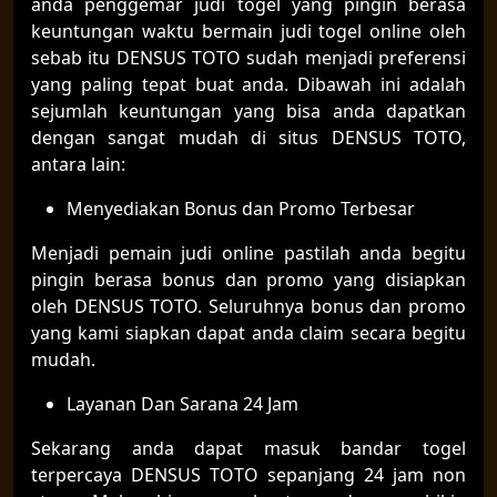
anda penggemar judi togel yang pingin berasa
keuntungan waktu bermain judi togel online oleh
sebab itu DENSUS TOTO sudah menjadi preferensi
yang paling tepat buat anda. Dibawah ini adalah
sejumlah keuntungan yang bisa anda dapatkan
dengan sangat mudah di situs DENSUS TOTO,
antara lain:
Menyediakan Bonus dan Promo Terbesar
Menjadi pemain judi online pastilah anda begitu
pingin berasa bonus dan promo yang disiapkan
oleh DENSUS TOTO. Seluruhnya bonus dan promo
yang kami siapkan dapat anda claim secara begitu
mudah.
Layanan Dan Sarana 24 Jam
Sekarang anda dapat masuk bandar togel
terpercaya DENSUS TOTO sepanjang 24 jam non