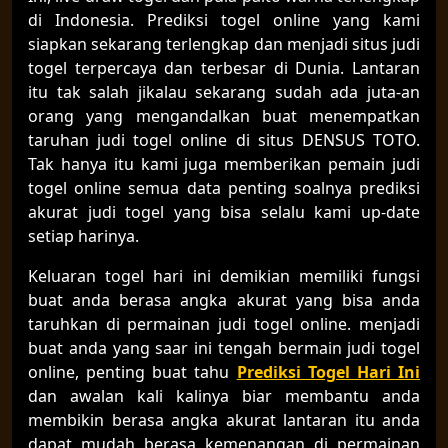
di Indonesia. Prediksi togel online yang kami
siapkan sekarang terlengkap dan menjadi situs judi
togel terpercaya dan terbesar di Dunia. Lantaran
itu tak salah jikalau sekarang sudah ada juta-an
orang yang mengandalkan buat menempatkan
taruhan judi togel online di situs DENSUS TOTO.
Tak hanya itu kami juga memberikan pemain judi
togel online semua data penting soalnya prediksi
akurat judi togel yang bisa selalu kami up-date
setiap harinya.
Keluaran togel hari ini demikian memiliki fungsi
buat anda berasa angka akurat yang bisa anda
taruhkan di permainan judi togel online. menjadi
buat anda yang saar ini tengah bermain judi togel
online, penting buat tahu
Prediksi Togel Hari Ini
dan awalan kali kalinya biar membantu anda
membikin berasa angka akurat lantaran itu anda
dapat mudah berasa kemenangan di permainan