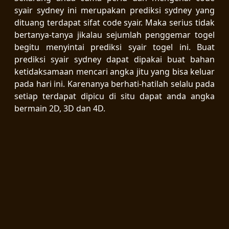
syair sydney ini merupakan prediksi sydney yang
dituang terdapat sifat code syair. Maka serius tidak
bertanya-tanya jikalau sejumlah penggemar togel
begitu menyintai prediksi syair togel ini. Buat
prediksi syair sydney dapat dipakai buat bahan
ketidaksamaan mencari angka jitu yang bisa keluar
pada hari ini. Karenanya berhati-hatilah selalu pada
setiap terdapat dipicu di situ dapat anda angka
bermain 2D, 3D dan 4D.