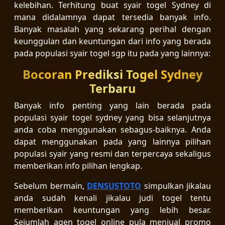
kelebihan. Terhitung buat syair togel Sydney di
mana didalamnya dapat tersedia banyak info.
Banyak masalah yang sekarang perihal dengan
keunggulan dan keuntungan dari info yang berada
pada populasi syair togel sgp itu pada yang lainnya:
Bocoran Prediksi Togel Sydney
Terbaru
Banyak info penting yang lain berada pada
populasi syair togel sydney yang bisa selanjutnya
anda coba menggunakan sebagus-baiknya. Anda
dapat menggunakan pada yang lainnya pilihan
populasi syair yang resmi dan terpercaya sekaligus
memberikan info pilihan lengkap.
Sebelum bermain,
DENSUSTOTO
simpulkan jikalau
anda sudah kenali jikalau judi togel tentu
memberikan keuntungan yang lebih besar.
Sejumlah agen togel online pula menjual promo