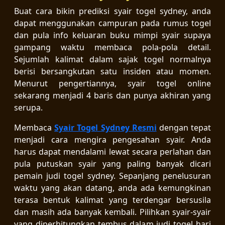
Buat cara bikin prediksi syair togel sydney, anda
dapat menggunakan campuran pada rumus togel
dan pula info keluaran buku mimpi syair supaya
gampang waktu membaca pola-pola detail.
Sejumlah kalimat dalam sajak togel normalnya
berisi bersangkutan satu insiden atau momen.
Menurut pengertiannya, syair togel online
sekarang menjadi 4 baris dan punya akhiran yang
serupa.
Membaca
Syair Togel Sydney Resmi
dengan tepat
menjadi cara mengira pengesahan syair. Anda
harus dapat mendalami lewat secara perlahan dan
pula putuskan syair yang paling banyak dicari
pemain judi togel sydney. Sepanjang penelusuran
waktu yang akan datang, anda ada kemungkinan
terasa bentuk kalimat yang terdengar bersusila
dan masih ada banyak kembali. Pilihkan syair-syair
yang diperhitungkan tembus dalam judi togel hari