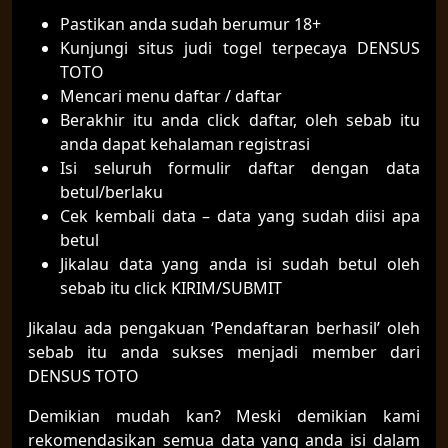
Pastikan anda sudah berumur 18+
Kunjungi situs judi togel terpecaya DENSUS
TOTO
Mencari menu daftar / daftar
Berakhir itu anda click daftar, oleh sebab itu
anda dapat kehalaman registrasi
Isi seluruh formulir daftar dengan data
betul/berlaku
Cek kembali data – data yang sudah diisi apa
betul
Jikalau data yang anda isi sudah betul oleh
sebab itu click KIRIM/SUBMIT
Jikalau ada pengakuan ‘Pendaftaran berhasil’ oleh
sebab itu anda sukses menjadi member dari
DENSUS TOTO
Demikian mudah kan? Meski demikian kami
rekomendasikan semua data yang anda isi dalam