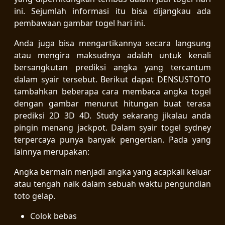
ini. Sejumlah informasi itu bisa dijangkau ada
pembawaan gambar togel hari ini.
Anda juga bisa mengartikannya secara langsung
atau mengira maksudnya adalah untuk kenali
bersangkutan prediksi angka yang tercantum
dalam syair tersebut. Berikut dapat DENSUSTOTO
tambahkan beberapa cara membaca angka togel
dengan gambar menurut hitungan buat terasa
prediksi 2D 3D 4D. Study sekarang jikalau anda
pingin menang jackpot. Dalam syair togel sydney
terpercaya punya banyak pengertian. Pada yang
lainnya merupakan:
Angka bermain menjadi angka yang acapkali keluar
atau tengah naik dalam sebuah waktu pengundian
toto gelap.
Colok bebas