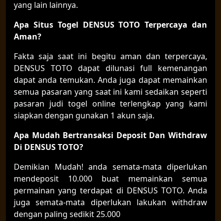
yang lain lainnya.
Apa Situs Togel DENSUS TOTO Terpercaya dan
Aman?
Fakta saja saat ini begitu aman dan terpercaya,
DENSUS TOTO dapat dilunasi full kemenangan
dapat anda temukan. Anda juga dapat memainkan
semua pasaran yang saat ini kami sedaikan seperti
pasaran judi togel online terlengkap yang kami
siapkan dengan gunakan 1 akun saja.
Apa Mudah
Bert
ransaksi Deposit Dan Withdraw
Di DENSUS TOTO?
Demikian Mudah! anda semata-mata diperlukan
mendeposit 10.000 buat memainkan semua
permainan yang terdapat di DENSUS TOTO. Anda
juga semata-mata diperlukan lakukan withdraw
dengan paling sedikit 25.000