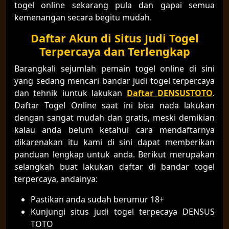
togel online sekarang pula dan gapai semua
kemenangan secara begitu mudah.
Daftar Akun di Situs Judi Togel
Terpercaya dan Terlengkap
Barangkali sejumlah pemain togel online di sini
yang sedang mencari bandar judi togel terpercaya
dan tehnik iuntuk lakukan
Daftar DENSUSTOTO
.
Daftar Togel Online saat ini bisa nada lakukan
dengan sangat mudah dan gratis, meski demikian
kalau anda belum ketahui cara mendaftarnya
dikarenakan itu kami di sini dapat memberikan
panduan lengkap untuk anda. Berikut merupakan
selangkah buat lakukan daftar di bandar togel
terpercaya, andainya:
Pastikan anda sudah berumur 18+
Kunjungi situs judi togel terpecaya DENSUS
TOTO