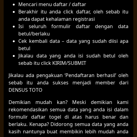
Mencari menu daftar / daftar
Berakhir itu anda click daftar, oleh sebab itu
anda dapat kehalaman registrasi
Isi seluruh formulir daftar dengan data
betul/berlaku
Cek kembali data – data yang sudah diisi apa
betul
Jikalau data yang anda isi sudah betul oleh
sebab itu click KIRIM/SUBMIT
Jikalau ada pengakuan ‘Pendaftaran berhasil’ oleh
sebab itu anda sukses menjadi member dari
DENSUS TOTO
Demikian mudah kan? Meski demikian kami
rekomendasikan semua data yang anda isi dalam
formulir daftar togel di atas harus benar dan
berlaku. Kenapa? Didorong semua data yang anda
kasih nantunya buat membikin lebih mudah anda