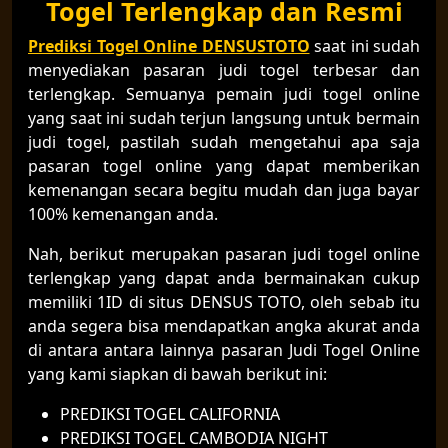
Togel Terlengkap dan Resmi
Prediksi Togel Online DENSUSTOTO
saat ini sudah
menyediakan pasaran judi togel terbesar dan
terlengkap. Semuanya pemain judi togel online
yang saat ini sudah terjun langsung untuk bermain
judi togel, pastilah sudah mengetahui apa saja
pasaran togel online yang dapat memberikan
kemenangan secara begitu mudah dan juga bayar
100% kemenangan anda.
Nah, berikut merupakan pasaran judi togel online
terlengkap yang dapat anda bermainakan cukup
memiliki 1ID di situs DENSUS TOTO, oleh sebab itu
anda segera bisa mendapatkan angka akurat anda
di antara antara lainnya pasaran Judi Togel Online
yang kami siapkan di bawah berikut ini:
PREDIKSI TOGEL CALIFORNIA
PREDIKSI TOGEL CAMBODIA NIGHT