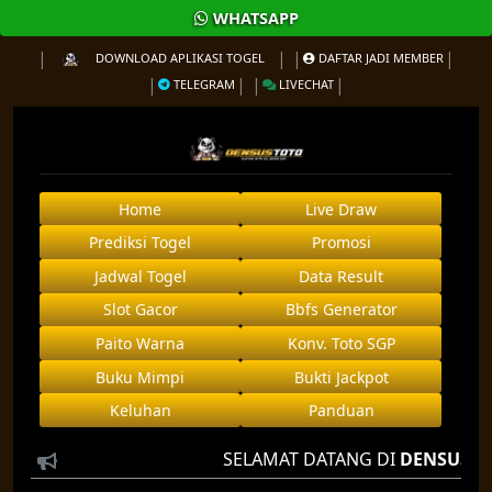
WHATSAPP
DOWNLOAD APLIKASI TOGEL
DAFTAR JADI MEMBER
TELEGRAM
LIVECHAT
Home
Live Draw
Prediksi Togel
Promosi
Jadwal Togel
Data Result
Slot Gacor
Bbfs Generator
Paito Warna
Konv. Toto SGP
Buku Mimpi
Bukti Jackpot
Keluhan
Panduan
SELAMAT DATANG DI
DENSUSTOTO