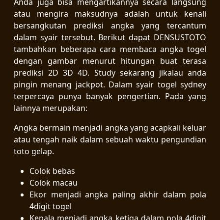
Anda juga bisa mengartikannya secara langsung
atau mengira maksudnya adalah untuk kenali
bersangkutan prediksi angka yang tercantum
dalam syair tersebut. Berikut dapat DENSUSTOTO
tambahkan beberapa cara membaca angka togel
dengan gambar menurut hitungan buat terasa
prediksi 2D 3D 4D. Study sekarang jikalau anda
pingin menang jackpot. Dalam syair togel sydney
terpercaya punya banyak pengertian. Pada yang
lainnya merupakan:
Angka bermain menjadi angka yang acapkali keluar
atau tengah naik dalam sebuah waktu pengundian
toto gelap.
Colok bebas
Colok macau
Ekor menjadi angka paling akhir dalam pola
4digit togel
Kepala menjadi angka ketiga dalam pola 4digit