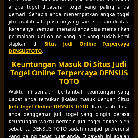
angka togel dipasaran togel yang paling anda
gemari. Sehabis anda menempatkan angka togel
jitu disalah satu pasaran yang kami siapkan di atas.
Karenanya, sembari menanti anda bisa memainkan
permainan judi online yang lain yang sudah kami
siapkan di
Situs Judi Online Terpercaya
DENSUSTOTO
.
Keuntungan Masuk Di Situs Judi
Togel Online Terpercaya DENSUS
TOTO
Waktu ini semakin bertambah keuntungan yang
dapat anda temukan jikalau masuk dengan Situs
Judi Togel Online DENSUS TOTO
. Karena itu buat
anda penggemar judi togel yang pingin berasa
keuntungan waktu bermain judi togel online oleh
sebab itu DENSUS TOTO sudah menjadi preferensi
yang paling tepat buat anda. Dibawah ini adalah