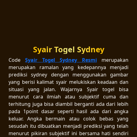
Syair Togel Sydney
Code
Syair Togel Sydney Resmi
merupakan
merupakan ramalan yang kedepannya menjadi
prediksi sydney dengan menggunakan gambar
yang berisi kalimat syair melukiskan keadaan dan
situasi yang jalan. Wajarnya Syair togel bisa
menurut cara ilmiah atau subjektif cuma dan
terhitung juga bisa diambil berganti ada dari lebih
pada 1point dasar seperti hasil ada dari angka
keluar. Angka bermain atau colok bebas yang
sesudah itu dibuatkan menjadi prediksi yang telah
menurut pikiran subjektif ini bersama hati sendiri