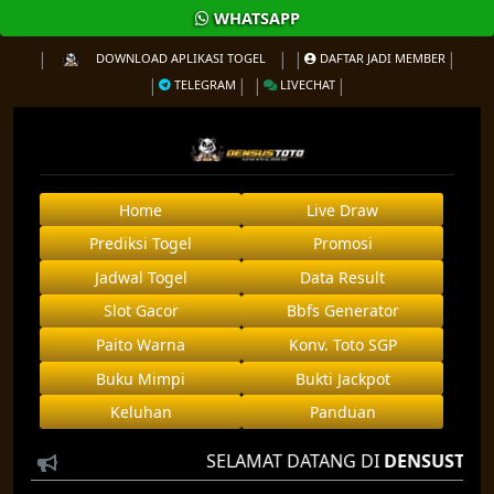
WHATSAPP
DOWNLOAD APLIKASI TOGEL
DAFTAR JADI MEMBER
TELEGRAM
LIVECHAT
Home
Live Draw
Prediksi Togel
Promosi
Jadwal Togel
Data Result
Slot Gacor
Bbfs Generator
Paito Warna
Konv. Toto SGP
Buku Mimpi
Bukti Jackpot
Keluhan
Panduan
SELAMAT DATANG DI
DENSUSTOTO
AG