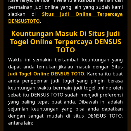
permainan judi online yang lain yang sudah kami
siapkan di
Situs Judi Online Terpercaya
DENSUSTOTO
.
Keuntungan Masuk Di Situs Judi
Togel Online Terpercaya DENSUS
TOTO
Waktu ini semakin bertambah keuntungan yang
dapat anda temukan jikalau masuk dengan Situs
Judi Togel Online DENSUS TOTO
. Karena itu buat
anda penggemar judi togel yang pingin berasa
keuntungan waktu bermain judi togel online oleh
sebab itu DENSUS TOTO sudah menjadi preferensi
yang paling tepat buat anda. Dibawah ini adalah
sejumlah keuntungan yang bisa anda dapatkan
dengan sangat mudah di situs DENSUS TOTO,
antara lain: