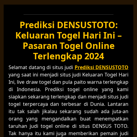
Prediksi DENSUSTOTO:
Keluaran Togel Hari Ini –
Pasaran Togel Online
Terlengkap 2024
Selamat datang di situs judi
Prediksi DENSUSTOTO
yang saat ini menjadi situs judi Keluaran Togel Hari
Ini, live draw togel dan pula paito warna terlengkap
di Indonesia. Prediksi togel online yang kami
siapkan sekarang terlengkap dan menjadi situs judi
togel terpercaya dan terbesar di Dunia. Lantaran
itu tak salah jikalau sekarang sudah ada juta-an
orang yang mengandalkan buat menempatkan
taruhan judi togel online di situs DENSUS TOTO.
Tak hanya itu kami juga memberikan pemain judi