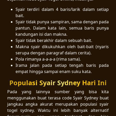
Syair terdiri dalam 4 baris/larik dalam setiap
bait.
Syair tidak punya sampiran, sama dengan pada
pantun. Dalam kata lain, semua baris punya
kandungan isi dan makna.
Syair tidak berakhir dalam sebuah bait.
Makna syair dikukuhkan oleh bait-bait (nyaris
serupa dengan paragraf dalam cerita).
Pola rimanya a-a-a-a (rima sama).
Irama jalan pada setiap tengah baris pada
empat hingga sampai enam suku kata.
Populasi Syair Sydney Hari Ini
Pada yang lainnya sumber yang bisa kita
menggunakan buat terasa code Syair Sydney buat
jangkau angka akurat merupakan populasi syair
togel sydney. Waktu ini lebih banyak alternatif