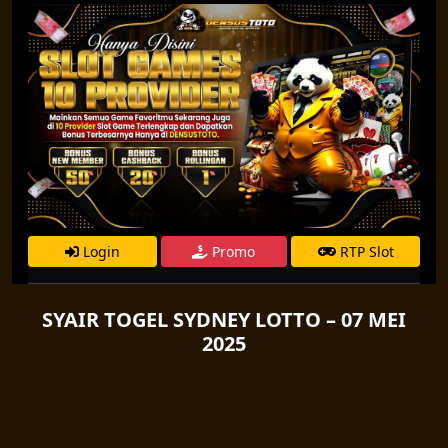
Login
Promo
RTP Slot
SYAIR TOGEL SYDNEY LOTTO – 07 MEI
2025