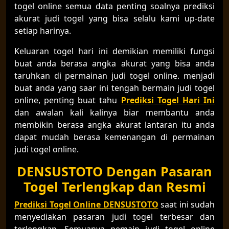
togel online semua data penting soalnya prediksi
akurat judi togel yang bisa selalu kami up-date
setiap harinya.
Keluaran togel hari ini demikian memiliki fungsi
buat anda berasa angka akurat yang bisa anda
taruhkan di permainan judi togel online. menjadi
buat anda yang saar ini tengah bermain judi togel
online, penting buat tahu
Prediksi Togel Hari Ini
dan awalan kali kalinya biar membantu anda
membikin berasa angka akurat lantaran itu anda
dapat mudah berasa kemenangan di permainan
judi togel online.
DENSUSTOTO Dengan Pasaran
Togel Terlengkap dan Resmi
Prediksi Togel Online DENSUSTOTO
saat ini sudah
menyediakan pasaran judi togel terbesar dan
terlengkap. Semuanya pemain judi togel online