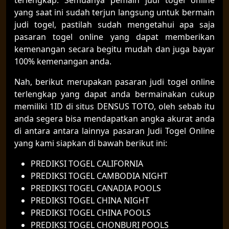
yang saat ini sudah terjun langsung untuk bermain
judi togel, pastilah sudah mengetahui apa saja
pasaran togel online yang dapat memberikan
kemenangan secara begitu mudah dan juga bayar
100% kemenangan anda.
Nah, berikut merupakan pasaran judi togel online
terlengkap yang dapat anda bermainakan cukup
memiliki 1ID di situs DENSUS TOTO, oleh sebab itu
anda segera bisa mendapatkan angka akurat anda
di antara antara lainnya pasaran Judi Togel Online
yang kami siapkan di bawah berikut ini:
PREDIKSI TOGEL CALIFORNIA
PREDIKSI TOGEL CAMBODIA NIGHT
PREDIKSI TOGEL CANADIA POOLS
PREDIKSI TOGEL CHINA NIGHT
PREDIKSI TOGEL CHINA POOLS
PREDIKSI TOGEL CHONBURI POOLS