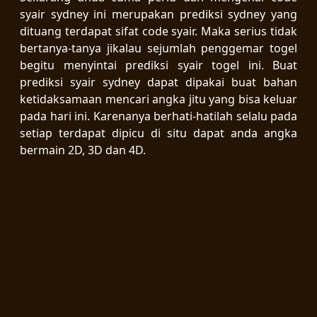
syair sydney ini merupakan prediksi sydney yang
dituang terdapat sifat code syair. Maka serius tidak
bertanya-tanya jikalau sejumlah penggemar togel
begitu menyintai prediksi syair togel ini. Buat
prediksi syair sydney dapat dipakai buat bahan
ketidaksamaan mencari angka jitu yang bisa keluar
pada hari ini. Karenanya berhati-hatilah selalu pada
setiap terdapat dipicu di situ dapat anda angka
bermain 2D, 3D dan 4D.