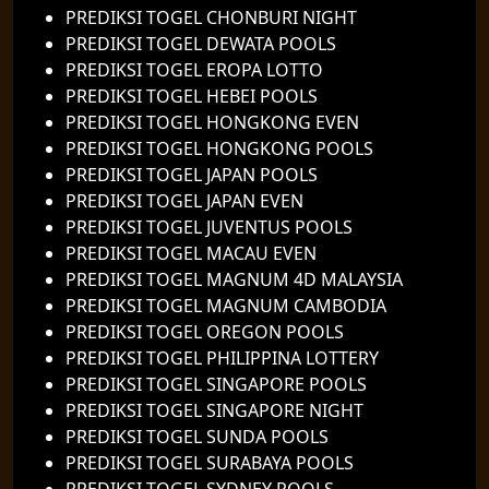
PREDIKSI TOGEL CHONBURI NIGHT
PREDIKSI TOGEL DEWATA POOLS
PREDIKSI TOGEL EROPA LOTTO
PREDIKSI TOGEL HEBEI POOLS
PREDIKSI TOGEL HONGKONG EVEN
PREDIKSI TOGEL HONGKONG POOLS
PREDIKSI TOGEL JAPAN POOLS
PREDIKSI TOGEL JAPAN EVEN
PREDIKSI TOGEL JUVENTUS POOLS
PREDIKSI TOGEL MACAU EVEN
PREDIKSI TOGEL MAGNUM 4D MALAYSIA
PREDIKSI TOGEL MAGNUM CAMBODIA
PREDIKSI TOGEL OREGON POOLS
PREDIKSI TOGEL PHILIPPINA LOTTERY
PREDIKSI TOGEL SINGAPORE POOLS
PREDIKSI TOGEL SINGAPORE NIGHT
PREDIKSI TOGEL SUNDA POOLS
PREDIKSI TOGEL SURABAYA POOLS
PREDIKSI TOGEL SYDNEY POOLS