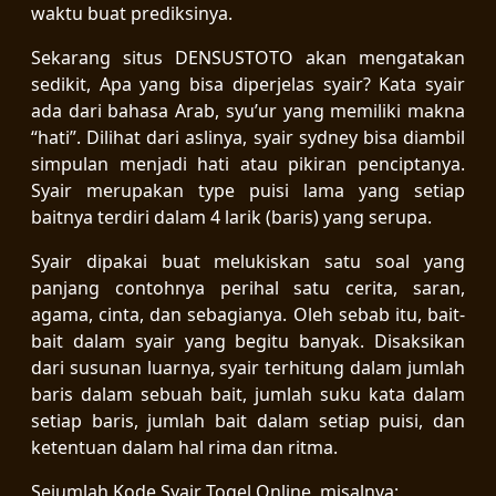
waktu buat prediksinya.
Sekarang situs DENSUSTOTO akan mengatakan
sedikit, Apa yang bisa diperjelas syair? Kata syair
ada dari bahasa Arab, syu’ur yang memiliki makna
“hati”. Dilihat dari aslinya, syair sydney bisa diambil
simpulan menjadi hati atau pikiran penciptanya.
Syair merupakan type puisi lama yang setiap
baitnya terdiri dalam 4 larik (baris) yang serupa.
Syair dipakai buat melukiskan satu soal yang
panjang contohnya perihal satu cerita, saran,
agama, cinta, dan sebagianya. Oleh sebab itu, bait-
bait dalam syair yang begitu banyak. Disaksikan
dari susunan luarnya, syair terhitung dalam jumlah
baris dalam sebuah bait, jumlah suku kata dalam
setiap baris, jumlah bait dalam setiap puisi, dan
ketentuan dalam hal rima dan ritma.
Sejumlah Kode Syair Togel Online, misalnya: