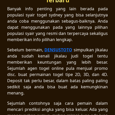
Banyak info penting yang lain berada pada
populasi syair togel sydney yang bisa selanjutnya
anda coba menggunakan sebagus-baiknya. Anda
dapat menggunakan pada yang lainnya pilihan
populasi syair yang resmi dan terpercaya sekaligus
memberikan info pilihan lengkap.
Sebelum bermain,
DENSUSTOTO
simpulkan jikalau
anda sudah kenali jikalau judi togel tentu
memberikan keuntungan yang lebih besar.
Sejumlah agen togel online pula menjual promo
disc. buat permainan togel tipe 2D, 3D, dan 4D.
Deposit tak perlu besar, dalam batas paling paling
sedikit saja anda bisa buat ada kemungkinan
menang.
Sejumlah contohnya saja cara pemain dalam
mencari prediksi angka yang bisa keluar. Ada yang