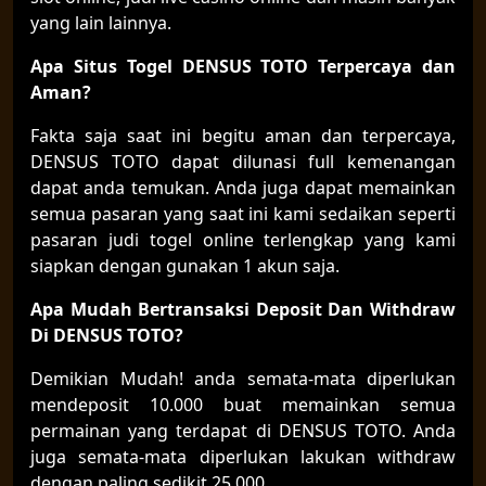
yang lain lainnya.
Apa Situs Togel DENSUS TOTO Terpercaya dan
Aman?
Fakta saja saat ini begitu aman dan terpercaya,
DENSUS TOTO dapat dilunasi full kemenangan
dapat anda temukan. Anda juga dapat memainkan
semua pasaran yang saat ini kami sedaikan seperti
pasaran judi togel online terlengkap yang kami
siapkan dengan gunakan 1 akun saja.
Apa Mudah
Bert
ransaksi Deposit Dan Withdraw
Di DENSUS TOTO?
Demikian Mudah! anda semata-mata diperlukan
mendeposit 10.000 buat memainkan semua
permainan yang terdapat di DENSUS TOTO. Anda
juga semata-mata diperlukan lakukan withdraw
dengan paling sedikit 25.000