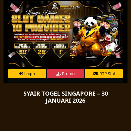
Login
Promo
RTP Slot
SYAIR TOGEL SINGAPORE – 30
JANUARI 2026