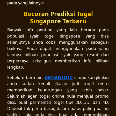
pada yang lainnya:
Bocoran Prediksi Togel
Singapore Terbaru
Banyak info penting yang lain berada pada
populasi syair togel singapore yang bisa
selanjutnya anda coba menggunakan sebagus-
baiknya. Anda dapat menggunakan pada yang
lainnya pilihan populasi syair yang resmi dan
terpercaya sekaligus memberikan info pilihan
lengkap.
Sebelum bermain,
DENSUSTOTO
simpulkan jikalau
anda sudah kenali jikalau judi togel tentu
memberikan keuntungan yang lebih besar.
Sejumlah agen togel online pula menjual promo
disc. buat permainan togel tipe 2D, 3D, dan 4D.
Deposit tak perlu besar, dalam batas paling paling
sedikit saja anda bisa buat ada kemungkinan