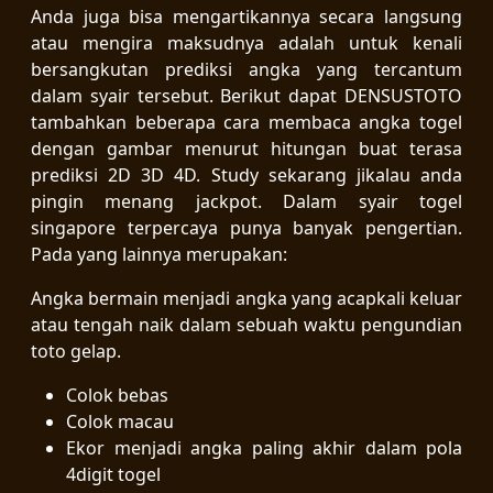
Anda juga bisa mengartikannya secara langsung
atau mengira maksudnya adalah untuk kenali
bersangkutan prediksi angka yang tercantum
dalam syair tersebut. Berikut dapat DENSUSTOTO
tambahkan beberapa cara membaca angka togel
dengan gambar menurut hitungan buat terasa
prediksi 2D 3D 4D. Study sekarang jikalau anda
pingin menang jackpot. Dalam syair togel
singapore terpercaya punya banyak pengertian.
Pada yang lainnya merupakan:
Angka bermain menjadi angka yang acapkali keluar
atau tengah naik dalam sebuah waktu pengundian
toto gelap.
Colok bebas
Colok macau
Ekor menjadi angka paling akhir dalam pola
4digit togel