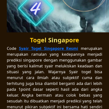
Togel Singapore
Code
Syair Togel Singapore Resmi
merupakan
merupakan ramalan yang kedepannya menjadi
prediksi singapore dengan menggunakan gambar
yang berisi kalimat syair melukiskan keadaan dan
situasi yang jalan. Wajarnya Syair togel bisa
menurut cara ilmiah atau subjektif cuma dan
terhitung juga bisa diambil berganti ada dari lebih
pada 1point dasar seperti hasil ada dari angka
keluar. Angka bermain atau colok bebas yang
sesudah itu dibuatkan menjadi prediksi yang telah
menurut pikiran subjektif ini bersama hati sendiri