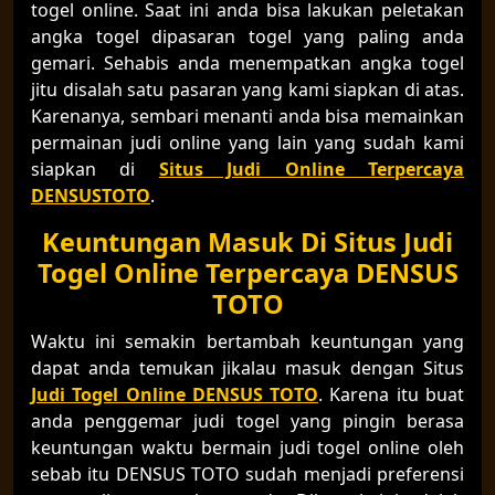
togel online. Saat ini anda bisa lakukan peletakan
angka togel dipasaran togel yang paling anda
gemari. Sehabis anda menempatkan angka togel
jitu disalah satu pasaran yang kami siapkan di atas.
Karenanya, sembari menanti anda bisa memainkan
permainan judi online yang lain yang sudah kami
siapkan di
Situs Judi Online Terpercaya
DENSUSTOTO
.
Keuntungan Masuk Di Situs Judi
Togel Online Terpercaya DENSUS
TOTO
Waktu ini semakin bertambah keuntungan yang
dapat anda temukan jikalau masuk dengan Situs
Judi Togel Online DENSUS TOTO
. Karena itu buat
anda penggemar judi togel yang pingin berasa
keuntungan waktu bermain judi togel online oleh
sebab itu DENSUS TOTO sudah menjadi preferensi