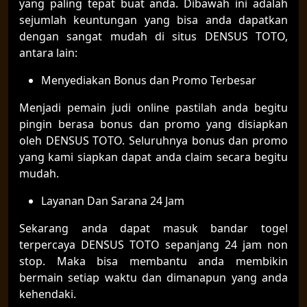
yang paling tepat buat anda. Dibawah ini adalah
sejumlah keuntungan yang bisa anda dapatkan
dengan sangat mudah di situs DENSUS TOTO,
antara lain:
Menyediakan Bonus dan Promo Terbesar
Menjadi pemain judi online pastilah anda begitu
pingin berasa bonus dan promo yang disiapkan
oleh DENSUS TOTO. Seluruhnya bonus dan promo
yang kami siapkan dapat anda claim secara begitu
mudah.
Layanan Dan Sarana 24 Jam
Sekarang anda dapat masuk bandar togel
terpercaya DENSUS TOTO sepanjang 24 jam non
stop. Maka bisa membantu anda membikin
bermain setiap waktu dan dimanapun yang anda
kehendaki.