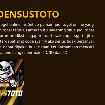
el DENSUSTOTO
gel online ini. Setiap pemain judi togel online yang
el terjitu. Lantaran itu sekarang situs judi togel
prediksi singapore dari syair togel sgp terjitu.
dapat sifat code syair. Maka serius tidak bertanya-
pore dapat dipakai buat bahan ketidaksamaan mencari
 dapat anda angka bermain 2D, 3D dan 4D