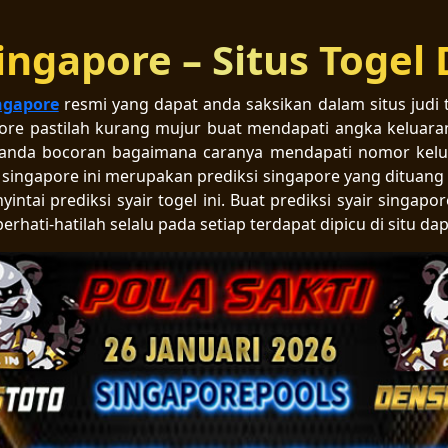
Singapore – Situs Tog
ingapore
resmi yang dapat anda saksikan dalam situs judi to
 pastilah kurang mujur buat mendapati angka keluaran tog
da bocoran bagaimana caranya mendapati nomor keluaran 
ingapore ini merupakan prediksi singapore yang dituang ter
intai prediksi syair togel ini. Buat prediksi syair singa
 berhati-hatilah selalu pada setiap terdapat dipicu di situ