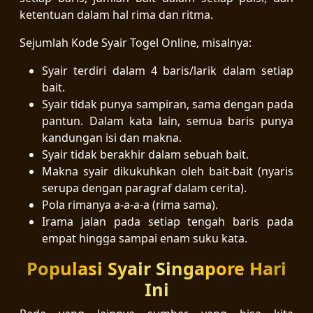
ketentuan dalam hal rima dan ritma.
Sejumlah Kode Syair Togel Online, misalnya:
Syair terdiri dalam 4 baris/larik dalam setiap
bait.
Syair tidak punya sampiran, sama dengan pada
pantun. Dalam kata lain, semua baris punya
kandungan isi dan makna.
Syair tidak berakhir dalam sebuah bait.
Makna syair dikukuhkan oleh bait-bait (nyaris
serupa dengan paragraf dalam cerita).
Pola rimanya a-a-a-a (rima sama).
Irama jalan pada setiap tengah baris pada
empat hingga sampai enam suku kata.
Populasi Syair Singapore Hari
Ini