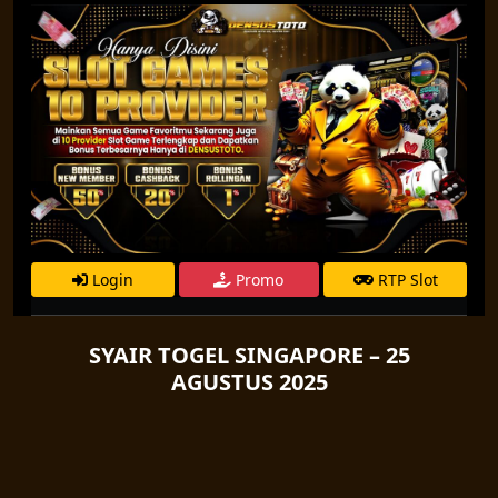
Login
Promo
RTP Slot
SYAIR TOGEL SINGAPORE – 25
AGUSTUS 2025