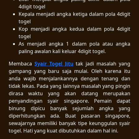
4digit togel
Kepala menjadi angka ketiga dalam pola 4digit
togel
Kop menjadi angka kedua dalam pola 4digit
togel
As menjadi angka 1 dalam pola atau angka
paling awalan kali keluar 4digit togel.
Membaca
Syair Togel Jitu
tak jadi masalah yang
gampang yang baru saja mulai. Oleh karena itu
anda wajib menjalankannya dengan tenang dan
tidak lekas. Pada yang lainnya masalah yang pingin
dirasa waktu yang akan datang merupakan
penyandingan syair singapore. Pemain dapat
binung dipicu banyak sejumlah angka yang
diperhitungkan ada. Buat pasaran singapore,
sewajarnya memiliki banyak tipe keunggulan syair
togel. Hati yang kuat dibutuhkan dalam hal ini.