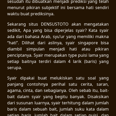
sesudah itu dibuatkan menjadi prediksi yang telah
menurut pikiran subjektif ini bersama hati sendiri
waktu buat prediksinya.
Sekarang situs DENSUSTOTO akan mengatakan
sedikit, Apa yang bisa diperjelas syair? Kata syair
ada dari bahasa Arab, syu’ur yang memiliki makna
“hati”. Dilihat dari aslinya, syair singapore bisa
diambil simpulan menjadi hati atau pikiran
penciptanya. Syair merupakan type puisi lama yang
setiap baitnya terdiri dalam 4 larik (baris) yang
serupa.
Syair dipakai buat melukiskan satu soal yang
panjang contohnya perihal satu cerita, saran,
agama, cinta, dan sebagianya. Oleh sebab itu, bait-
bait dalam syair yang begitu banyak. Disaksikan
dari susunan luarnya, syair terhitung dalam jumlah
baris dalam sebuah bait, jumlah suku kata dalam
setiap baris, jumlah bait dalam setiap puisi, dan