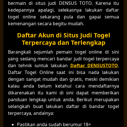
bermain di situs judi DENSUS TOTO. Karena itu
kedepannya apalagi, selekasnya lakukan daftar
togel online sekarang pula dan gapai semua
kemenangan secara begitu mudah.
Daftar Akun di Situs Judi Togel
Terpercaya dan Terlengkap
Barangkali sejumlah pemain togel online di sini
yang sedang mencari bandar judi togel terpercaya
dan tehnik iuntuk lakukan
Daftar DENSUSTOTO
.
Daftar Togel Online saat ini bisa nada lakukan
dengan sangat mudah dan gratis, meski demikian
kalau anda belum ketahui cara mendaftarnya
dikarenakan itu kami di sini dapat memberikan
panduan lengkap untuk anda. Berikut merupakan
selangkah buat lakukan daftar di bandar togel
terpercaya, andainya:
Pastikan anda sudah berumur 18+