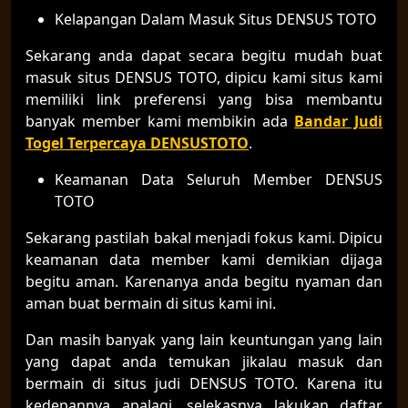
Kelapangan Dalam Masuk Situs DENSUS TOTO
Sekarang anda dapat secara begitu mudah buat
masuk situs DENSUS TOTO, dipicu kami situs kami
memiliki link preferensi yang bisa membantu
banyak member kami membikin ada
Bandar Judi
Togel Terpercaya DENSUSTOTO
.
Keamanan Data Seluruh Member DENSUS
TOTO
Sekarang pastilah bakal menjadi fokus kami. Dipicu
keamanan data member kami demikian dijaga
begitu aman. Karenanya anda begitu nyaman dan
aman buat bermain di situs kami ini.
Dan masih banyak yang lain keuntungan yang lain
yang dapat anda temukan jikalau masuk dan
bermain di situs judi DENSUS TOTO. Karena itu
kedepannya apalagi, selekasnya lakukan daftar