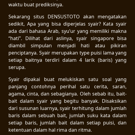
waktu buat prediksinya.
Sekarang situs DENSUSTOTO akan mengatakan
sedikit, Apa yang bisa diperjelas syair? Kata syair
ada dari bahasa Arab, syu’ur yang memiliki makna
“hati”. Dilihat dari aslinya, syair singapore bisa
diambil simpulan menjadi hati atau pikiran
penciptanya. Syair merupakan type puisi lama yang
setiap baitnya terdiri dalam 4 larik (baris) yang
serupa.
Syair dipakai buat melukiskan satu soal yang
panjang contohnya perihal satu cerita, saran,
agama, cinta, dan sebagianya. Oleh sebab itu, bait-
bait dalam syair yang begitu banyak. Disaksikan
dari susunan luarnya, syair terhitung dalam jumlah
baris dalam sebuah bait, jumlah suku kata dalam
setiap baris, jumlah bait dalam setiap puisi, dan
ketentuan dalam hal rima dan ritma.