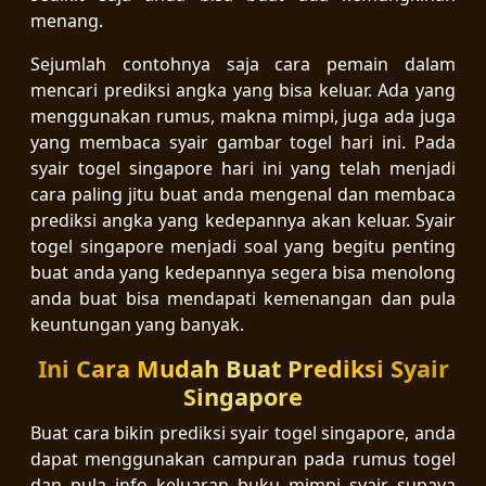
menang.
Sejumlah contohnya saja cara pemain dalam
mencari prediksi angka yang bisa keluar. Ada yang
menggunakan rumus, makna mimpi, juga ada juga
yang membaca syair gambar togel hari ini. Pada
syair togel singapore hari ini yang telah menjadi
cara paling jitu buat anda mengenal dan membaca
prediksi angka yang kedepannya akan keluar. Syair
togel singapore menjadi soal yang begitu penting
buat anda yang kedepannya segera bisa menolong
anda buat bisa mendapati kemenangan dan pula
keuntungan yang banyak.
Ini Cara Mudah Buat Prediksi Syair
Singapore
Buat cara bikin prediksi syair togel singapore, anda
dapat menggunakan campuran pada rumus togel
dan pula info keluaran buku mimpi syair supaya