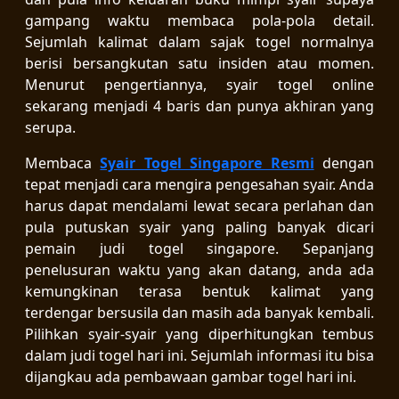
gampang waktu membaca pola-pola detail.
Sejumlah kalimat dalam sajak togel normalnya
berisi bersangkutan satu insiden atau momen.
Menurut pengertiannya, syair togel online
sekarang menjadi 4 baris dan punya akhiran yang
serupa.
Membaca
Syair Togel Singapore Resmi
dengan
tepat menjadi cara mengira pengesahan syair. Anda
harus dapat mendalami lewat secara perlahan dan
pula putuskan syair yang paling banyak dicari
pemain judi togel singapore. Sepanjang
penelusuran waktu yang akan datang, anda ada
kemungkinan terasa bentuk kalimat yang
terdengar bersusila dan masih ada banyak kembali.
Pilihkan syair-syair yang diperhitungkan tembus
dalam judi togel hari ini. Sejumlah informasi itu bisa
dijangkau ada pembawaan gambar togel hari ini.