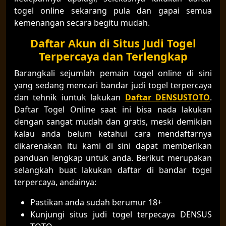
togel online sekarang pula dan gapai semua
kemenangan secara begitu mudah.
Daftar Akun di Situs Judi Togel
Terpercaya dan Terlengkap
Barangkali sejumlah pemain togel online di sini
yang sedang mencari bandar judi togel terpercaya
dan tehnik iuntuk lakukan
Daftar DENSUSTOTO
.
Daftar Togel Online saat ini bisa nada lakukan
dengan sangat mudah dan gratis, meski demikian
kalau anda belum ketahui cara mendaftarnya
dikarenakan itu kami di sini dapat memberikan
panduan lengkap untuk anda. Berikut merupakan
selangkah buat lakukan daftar di bandar togel
terpercaya, andainya:
Pastikan anda sudah berumur 18+
Kunjungi situs judi togel terpecaya DENSUS