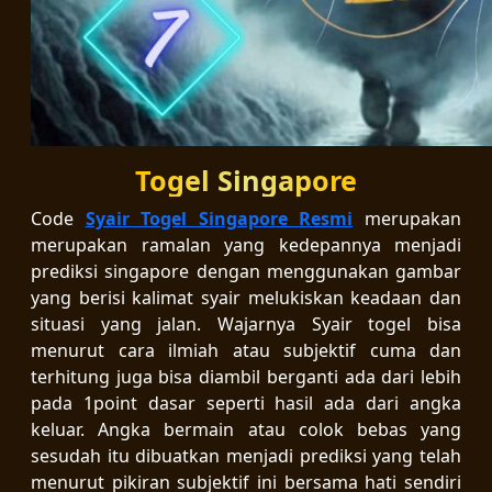
Togel Singapore
Code
Syair Togel Singapore Resmi
merupakan
merupakan ramalan yang kedepannya menjadi
prediksi singapore dengan menggunakan gambar
yang berisi kalimat syair melukiskan keadaan dan
situasi yang jalan. Wajarnya Syair togel bisa
menurut cara ilmiah atau subjektif cuma dan
terhitung juga bisa diambil berganti ada dari lebih
pada 1point dasar seperti hasil ada dari angka
keluar. Angka bermain atau colok bebas yang
sesudah itu dibuatkan menjadi prediksi yang telah
menurut pikiran subjektif ini bersama hati sendiri