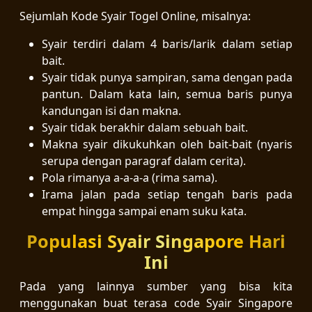
Sejumlah Kode Syair Togel Online, misalnya:
Syair terdiri dalam 4 baris/larik dalam setiap
bait.
Syair tidak punya sampiran, sama dengan pada
pantun. Dalam kata lain, semua baris punya
kandungan isi dan makna.
Syair tidak berakhir dalam sebuah bait.
Makna syair dikukuhkan oleh bait-bait (nyaris
serupa dengan paragraf dalam cerita).
Pola rimanya a-a-a-a (rima sama).
Irama jalan pada setiap tengah baris pada
empat hingga sampai enam suku kata.
Populasi Syair Singapore Hari
Ini
Pada yang lainnya sumber yang bisa kita
menggunakan buat terasa code Syair Singapore