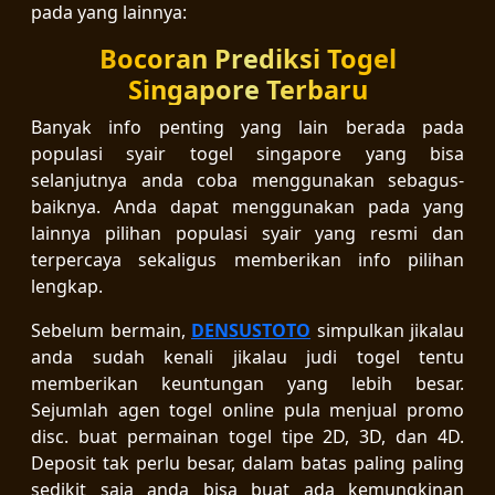
pada yang lainnya:
Bocoran Prediksi Togel
Singapore Terbaru
Banyak info penting yang lain berada pada
populasi syair togel singapore yang bisa
selanjutnya anda coba menggunakan sebagus-
baiknya. Anda dapat menggunakan pada yang
lainnya pilihan populasi syair yang resmi dan
terpercaya sekaligus memberikan info pilihan
lengkap.
Sebelum bermain,
DENSUSTOTO
simpulkan jikalau
anda sudah kenali jikalau judi togel tentu
memberikan keuntungan yang lebih besar.
Sejumlah agen togel online pula menjual promo
disc. buat permainan togel tipe 2D, 3D, dan 4D.
Deposit tak perlu besar, dalam batas paling paling
sedikit saja anda bisa buat ada kemungkinan