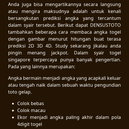
Anda juga bisa mengartikannya secara langsung
atau mengira maksudnya adalah untuk kenali
bersangkutan prediksi angka yang tercantum
dalam syair tersebut. Berikut dapat DENSUSTOTO
tambahkan beberapa cara membaca angka togel
dengan gambar menurut hitungan buat terasa
prediksi 2D 3D 4D. Study sekarang jikalau anda
pingin menang jackpot. Dalam syair togel
singapore terpercaya punya banyak pengertian.
Pada yang lainnya merupakan:
Angka bermain menjadi angka yang acapkali keluar
atau tengah naik dalam sebuah waktu pengundian
toto gelap.
Colok bebas
Colok macau
Ekor menjadi angka paling akhir dalam pola
4digit togel