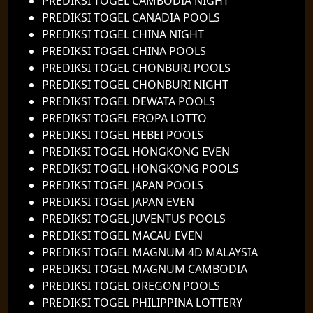
PREDIKSI TOGEL CAMBODIA NIGHT
PREDIKSI TOGEL CANADIA POOLS
PREDIKSI TOGEL CHINA NIGHT
PREDIKSI TOGEL CHINA POOLS
PREDIKSI TOGEL CHONBURI POOLS
PREDIKSI TOGEL CHONBURI NIGHT
PREDIKSI TOGEL DEWATA POOLS
PREDIKSI TOGEL EROPA LOTTO
PREDIKSI TOGEL HEBEI POOLS
PREDIKSI TOGEL HONGKONG EVEN
PREDIKSI TOGEL HONGKONG POOLS
PREDIKSI TOGEL JAPAN POOLS
PREDIKSI TOGEL JAPAN EVEN
PREDIKSI TOGEL JUVENTUS POOLS
PREDIKSI TOGEL MACAU EVEN
PREDIKSI TOGEL MAGNUM 4D MALAYSIA
PREDIKSI TOGEL MAGNUM CAMBODIA
PREDIKSI TOGEL OREGON POOLS
PREDIKSI TOGEL PHILIPPINA LOTTERY