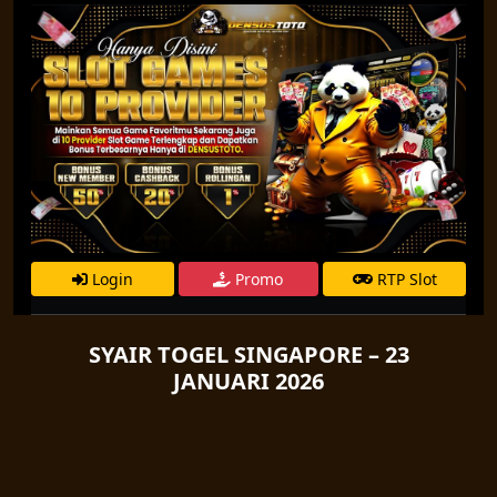
Login
Promo
RTP Slot
SYAIR TOGEL SINGAPORE – 23
JANUARI 2026