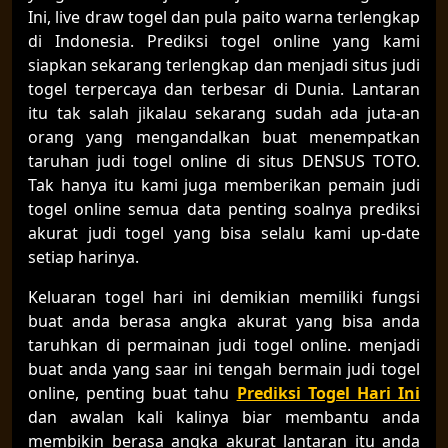
Ini, live draw togel dan pula paito warna terlengkap
di Indonesia. Prediksi togel online yang kami
siapkan sekarang terlengkap dan menjadi situs judi
togel terpercaya dan terbesar di Dunia. Lantaran
itu tak salah jikalau sekarang sudah ada juta-an
orang yang mengandalkan buat menempatkan
taruhan judi togel online di situs DENSUS TOTO.
Tak hanya itu kami juga memberikan pemain judi
togel online semua data penting soalnya prediksi
akurat judi togel yang bisa selalu kami up-date
setiap harinya.
Keluaran togel hari ini demikian memiliki fungsi
buat anda berasa angka akurat yang bisa anda
taruhkan di permainan judi togel online. menjadi
buat anda yang saar ini tengah bermain judi togel
online, penting buat tahu
Prediksi Togel Hari Ini
dan awalan kali kalinya biar membantu anda
membikin berasa angka akurat lantaran itu anda