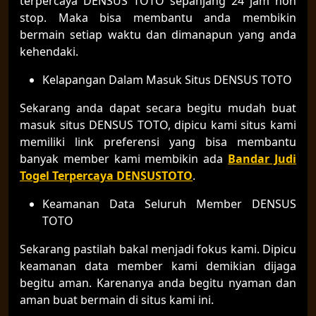
terpercaya DENSUS TOTO sepanjang 24 jam non
stop. Maka bisa membantu anda membikin
bermain setiap waktu dan dimanapun yang anda
kehendaki.
Kelapangan Dalam Masuk Situs DENSUS TOTO
Sekarang anda dapat secara begitu mudah buat
masuk situs DENSUS TOTO, dipicu kami situs kami
memiliki link preferensi yang bisa membantu
banyak member kami membikin ada
Bandar Judi
Togel Terpercaya DENSUSTOTO
.
Keamanan Data Seluruh Member DENSUS
TOTO
Sekarang pastilah bakal menjadi fokus kami. Dipicu
keamanan data member kami demikian dijaga
begitu aman. Karenanya anda begitu nyaman dan
aman buat bermain di situs kami ini.