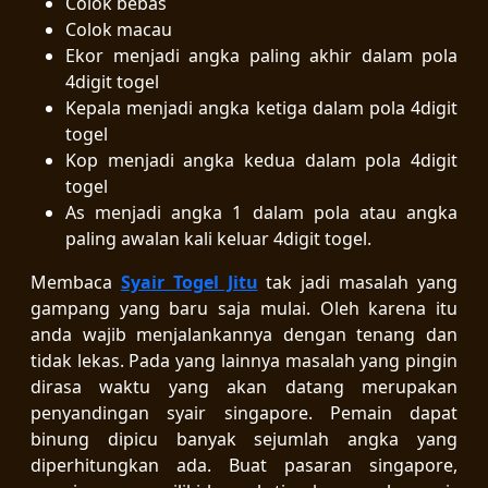
Colok bebas
Colok macau
Ekor menjadi angka paling akhir dalam pola
4digit togel
Kepala menjadi angka ketiga dalam pola 4digit
togel
Kop menjadi angka kedua dalam pola 4digit
togel
As menjadi angka 1 dalam pola atau angka
paling awalan kali keluar 4digit togel.
Membaca
Syair Togel Jitu
tak jadi masalah yang
gampang yang baru saja mulai. Oleh karena itu
anda wajib menjalankannya dengan tenang dan
tidak lekas. Pada yang lainnya masalah yang pingin
dirasa waktu yang akan datang merupakan
penyandingan syair singapore. Pemain dapat
binung dipicu banyak sejumlah angka yang
diperhitungkan ada. Buat pasaran singapore,