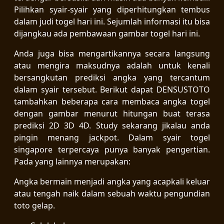
Pilihkan syair-syair yang diperhitungkan tembus
dalam judi togel hari ini. Sejumlah informasi itu bisa
dijangkau ada pembawaan gambar togel hari ini.
Anda juga bisa mengartikannya secara langsung
atau mengira maksudnya adalah untuk kenali
bersangkutan prediksi angka yang tercantum
dalam syair tersebut. Berikut dapat DENSUSTOTO
tambahkan beberapa cara membaca angka togel
dengan gambar menurut hitungan buat terasa
prediksi 2D 3D 4D. Study sekarang jikalau anda
pingin menang jackpot. Dalam syair togel
singapore terpercaya punya banyak pengertian.
Pada yang lainnya merupakan:
Angka bermain menjadi angka yang acapkali keluar
atau tengah naik dalam sebuah waktu pengundian
toto gelap.