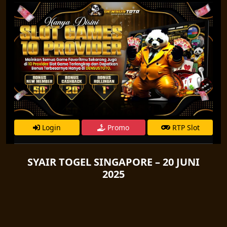
Login
Promo
RTP Slot
SYAIR TOGEL SINGAPORE – 20 JUNI
2025