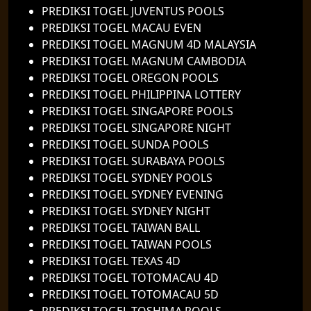
PREDIKSI TOGEL JUVENTUS POOLS
PREDIKSI TOGEL MACAU EVEN
PREDIKSI TOGEL MAGNUM 4D MALAYSIA
PREDIKSI TOGEL MAGNUM CAMBODIA
PREDIKSI TOGEL OREGON POOLS
PREDIKSI TOGEL PHILIPPINA LOTTERY
PREDIKSI TOGEL SINGAPORE POOLS
PREDIKSI TOGEL SINGAPORE NIGHT
PREDIKSI TOGEL SUNDA POOLS
PREDIKSI TOGEL SURABAYA POOLS
PREDIKSI TOGEL SYDNEY POOLS
PREDIKSI TOGEL SYDNEY EVENING
PREDIKSI TOGEL SYDNEY NIGHT
PREDIKSI TOGEL TAIWAN BALL
PREDIKSI TOGEL TAIWAN POOLS
PREDIKSI TOGEL TEXAS 4D
PREDIKSI TOGEL TOTOMACAU 4D
PREDIKSI TOGEL TOTOMACAU 5D
PREDIKSI TOGEL TOSHIMA POOLS