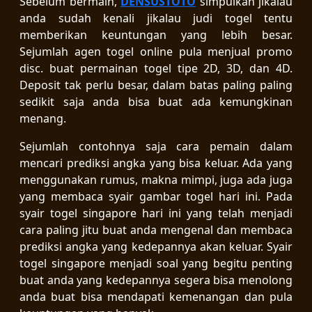
Sebelum bermain,
DENSUSTOTO
simpulkan jikalau
anda sudah kenali jikalau judi togel tentu
memberikan keuntungan yang lebih besar.
Sejumlah agen togel online pula menjual promo
disc. buat permainan togel tipe 2D, 3D, dan 4D.
Deposit tak perlu besar, dalam batas paling paling
sedikit saja anda bisa buat ada kemungkinan
menang.
Sejumlah contohnya saja cara pemain dalam
mencari prediksi angka yang bisa keluar. Ada yang
menggunakan rumus, makna mimpi, juga ada juga
yang membaca syair gambar togel hari ini. Pada
syair togel singapore hari ini yang telah menjadi
cara paling jitu buat anda mengenal dan membaca
prediksi angka yang kedepannya akan keluar. Syair
togel singapore menjadi soal yang begitu penting
buat anda yang kedepannya segera bisa menolong
anda buat bisa mendapati kemenangan dan pula