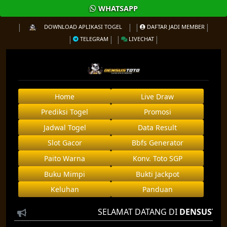
WHATSAPP
DOWNLOAD APLIKASI TOGEL
DAFTAR JADI MEMBER
TELEGRAM
LIVECHAT
Home
Live Draw
Prediksi Togel
Promosi
Jadwal Togel
Data Result
Slot Gacor
Bbfs Generator
Paito Warna
Konv. Toto SGP
Buku Mimpi
Bukti Jackpot
Keluhan
Panduan
SELAMAT DATANG DI
DENSUSTOTO
AGEN