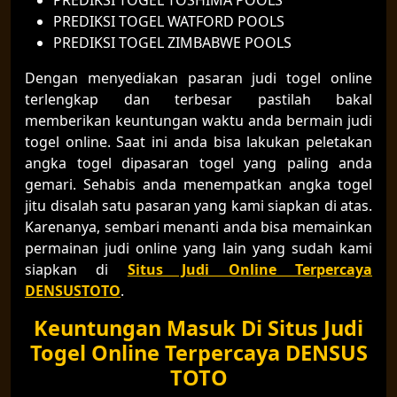
PREDIKSI TOGEL WATFORD POOLS
PREDIKSI TOGEL ZIMBABWE POOLS
Dengan menyediakan pasaran judi togel online
terlengkap dan terbesar pastilah bakal
memberikan keuntungan waktu anda bermain judi
togel online. Saat ini anda bisa lakukan peletakan
angka togel dipasaran togel yang paling anda
gemari. Sehabis anda menempatkan angka togel
jitu disalah satu pasaran yang kami siapkan di atas.
Karenanya, sembari menanti anda bisa memainkan
permainan judi online yang lain yang sudah kami
siapkan di
Situs Judi Online Terpercaya
DENSUSTOTO
.
Keuntungan Masuk Di Situs Judi
Togel Online Terpercaya DENSUS
TOTO