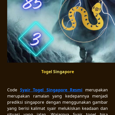
Togel Singapore
Code
Syair Togel Singapore Resmi
merupakan
merupakan ramalan yang kedepannya menjadi
prediksi singapore dengan menggunakan gambar
yang berisi kalimat syair melukiskan keadaan dan
situasi yang jalan. Wajarnya Syair togel bisa