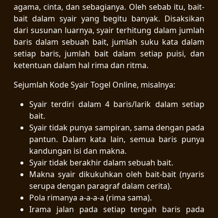
agama, cinta, dan sebagianya. Oleh sebab itu, bait-
bait dalam syair yang begitu banyak. Disaksikan
dari susunan luarnya, syair terhitung dalam jumlah
baris dalam sebuah bait, jumlah suku kata dalam
setiap baris, jumlah bait dalam setiap puisi, dan
ketentuan dalam hal rima dan ritma.
Sejumlah Kode Syair Togel Online, misalnya:
Syair terdiri dalam 4 baris/larik dalam setiap
bait.
Syair tidak punya sampiran, sama dengan pada
pantun. Dalam kata lain, semua baris punya
kandungan isi dan makna.
Syair tidak berakhir dalam sebuah bait.
Makna syair dikukuhkan oleh bait-bait (nyaris
serupa dengan paragraf dalam cerita).
Pola rimanya a-a-a-a (rima sama).
Irama jalan pada setiap tengah baris pada