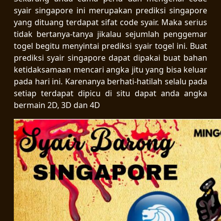
syair singapore ini merupakan prediksi singapore
yang dituang terdapat sifat code syair. Maka serius
tidak bertanya-tanya jikalau sejumlah penggemar
togel begitu menyintai prediksi syair togel ini. Buat
prediksi syair singapore dapat dipakai buat bahan
ketidaksamaan mencari angka jitu yang bisa keluar
pada hari ini. Karenanya berhati-hatilah selalu pada
setiap terdapat dipicu di situ dapat anda angka
bermain 2D, 3D dan 4D