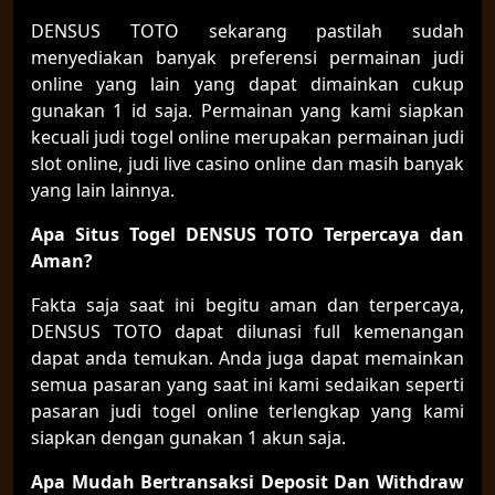
DENSUS TOTO sekarang pastilah sudah
menyediakan banyak preferensi permainan judi
online yang lain yang dapat dimainkan cukup
gunakan 1 id saja. Permainan yang kami siapkan
kecuali judi togel online merupakan permainan judi
slot online, judi live casino online dan masih banyak
yang lain lainnya.
Apa Situs Togel DENSUS TOTO Terpercaya dan
Aman?
Fakta saja saat ini begitu aman dan terpercaya,
DENSUS TOTO dapat dilunasi full kemenangan
dapat anda temukan. Anda juga dapat memainkan
semua pasaran yang saat ini kami sedaikan seperti
pasaran judi togel online terlengkap yang kami
siapkan dengan gunakan 1 akun saja.
Apa Mudah
Bert
ransaksi Deposit Dan Withdraw