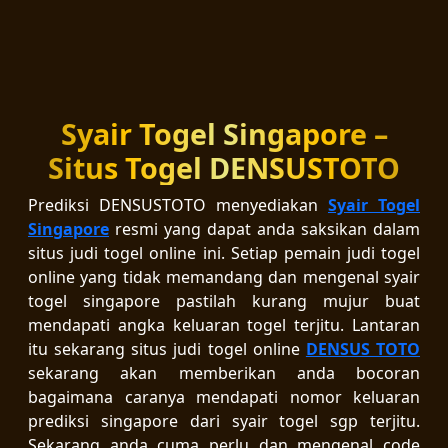
Syair Togel Singapore –
Situs Togel DENSUSTOTO
Prediksi DENSUSTOTO menyediakan
Syair Togel
Singapore
resmi yang dapat anda saksikan dalam
situs judi togel online ini. Setiap pemain judi togel
online yang tidak memandang dan mengenal syair
togel singapore pastilah kurang mujur buat
mendapati angka keluaran togel terjitu. Lantaran
itu sekarang situs judi togel online
DENSUS TOTO
sekarang akan memberikan anda bocoran
bagaimana caranya mendapati nomor keluaran
prediksi singapore dari syair togel sgp terjitu.
Sekarang anda cuma perlu dan mengenal code