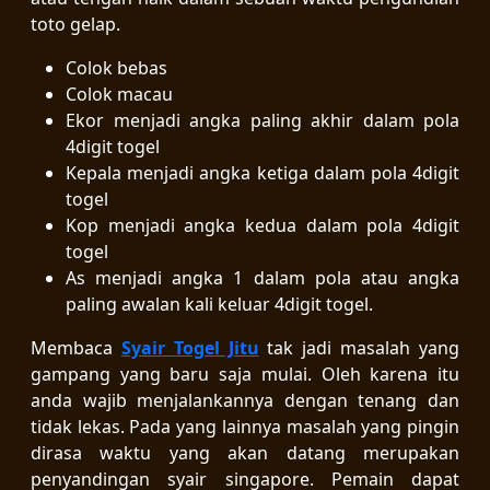
toto gelap.
Colok bebas
Colok macau
Ekor menjadi angka paling akhir dalam pola
4digit togel
Kepala menjadi angka ketiga dalam pola 4digit
togel
Kop menjadi angka kedua dalam pola 4digit
togel
As menjadi angka 1 dalam pola atau angka
paling awalan kali keluar 4digit togel.
Membaca
Syair Togel Jitu
tak jadi masalah yang
gampang yang baru saja mulai. Oleh karena itu
anda wajib menjalankannya dengan tenang dan
tidak lekas. Pada yang lainnya masalah yang pingin
dirasa waktu yang akan datang merupakan
penyandingan syair singapore. Pemain dapat