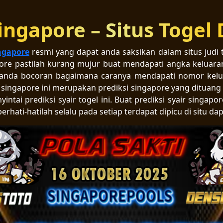
Singapore – Situs Tog
ingapore
resmi yang dapat anda saksikan dalam situs judi to
 pastilah kurang mujur buat mendapati angka keluaran tog
da bocoran bagaimana caranya mendapati nomor keluaran 
ingapore ini merupakan prediksi singapore yang dituang ter
intai prediksi syair togel ini. Buat prediksi syair singa
 berhati-hatilah selalu pada setiap terdapat dipicu di situ