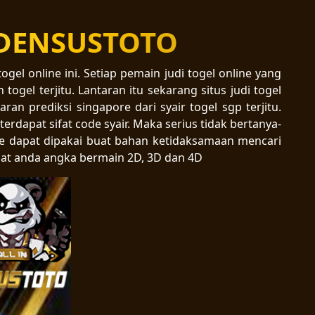
el DENSUSTOTO
gel online ini. Setiap pemain judi togel online yang
el terjitu. Lantaran itu sekarang situs judi togel
prediksi singapore dari syair togel sgp terjitu.
dapat sifat code syair. Maka serius tidak bertanya-
pore dapat dipakai buat bahan ketidaksamaan mencari
 dapat anda angka bermain 2D, 3D dan 4D