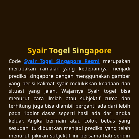
Syair Togel Singapore
Code
Syair Togel Singapore Resmi
merupakan
merupakan ramalan yang kedepannya menjadi
prediksi singapore dengan menggunakan gambar
yang berisi kalimat syair melukiskan keadaan dan
situasi yang jalan. Wajarnya Syair togel bisa
menurut cara ilmiah atau subjektif cuma dan
terhitung juga bisa diambil berganti ada dari lebih
pada 1point dasar seperti hasil ada dari angka
keluar. Angka bermain atau colok bebas yang
sesudah itu dibuatkan menjadi prediksi yang telah
menurut pikiran subjektif ini bersama hati sendiri