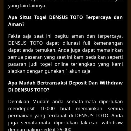
yang lain lainnya.
Apa Situs Togel DENSUS TOTO Terpercaya dan
Aman?
Fakta saja saat ini begitu aman dan terpercaya,
DENSUS TOTO dapat dilunasi full kemenangan
dapat anda temukan. Anda juga dapat memainkan
semua pasaran yang saat ini kami sedaikan seperti
pasaran judi togel online terlengkap yang kami
siapkan dengan gunakan 1 akun saja.
Apa Mudah
Bert
ransaksi Deposit Dan Withdraw
Di DENSUS TOTO?
Demikian Mudah! anda semata-mata diperlukan
mendeposit 10.000 buat memainkan semua
permainan yang terdapat di DENSUS TOTO. Anda
juga semata-mata diperlukan lakukan withdraw
dengan paling sedikit 25.000