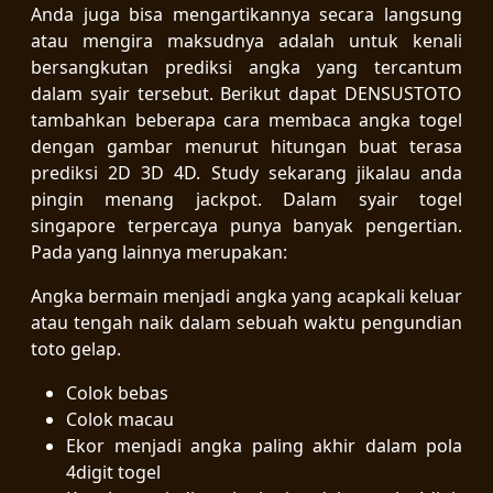
Anda juga bisa mengartikannya secara langsung
atau mengira maksudnya adalah untuk kenali
bersangkutan prediksi angka yang tercantum
dalam syair tersebut. Berikut dapat DENSUSTOTO
tambahkan beberapa cara membaca angka togel
dengan gambar menurut hitungan buat terasa
prediksi 2D 3D 4D. Study sekarang jikalau anda
pingin menang jackpot. Dalam syair togel
singapore terpercaya punya banyak pengertian.
Pada yang lainnya merupakan:
Angka bermain menjadi angka yang acapkali keluar
atau tengah naik dalam sebuah waktu pengundian
toto gelap.
Colok bebas
Colok macau
Ekor menjadi angka paling akhir dalam pola
4digit togel