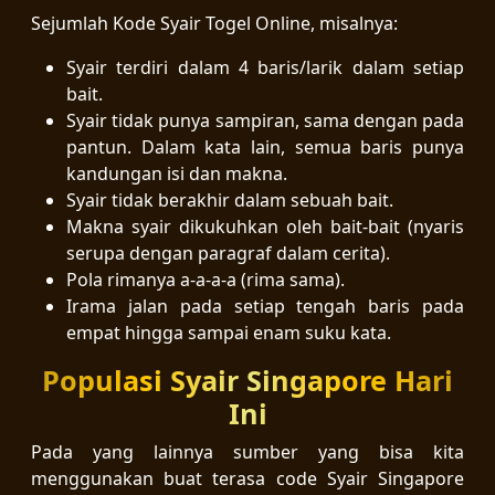
Sejumlah Kode Syair Togel Online, misalnya:
Syair terdiri dalam 4 baris/larik dalam setiap
bait.
Syair tidak punya sampiran, sama dengan pada
pantun. Dalam kata lain, semua baris punya
kandungan isi dan makna.
Syair tidak berakhir dalam sebuah bait.
Makna syair dikukuhkan oleh bait-bait (nyaris
serupa dengan paragraf dalam cerita).
Pola rimanya a-a-a-a (rima sama).
Irama jalan pada setiap tengah baris pada
empat hingga sampai enam suku kata.
Populasi Syair Singapore Hari
Ini
Pada yang lainnya sumber yang bisa kita
menggunakan buat terasa code Syair Singapore