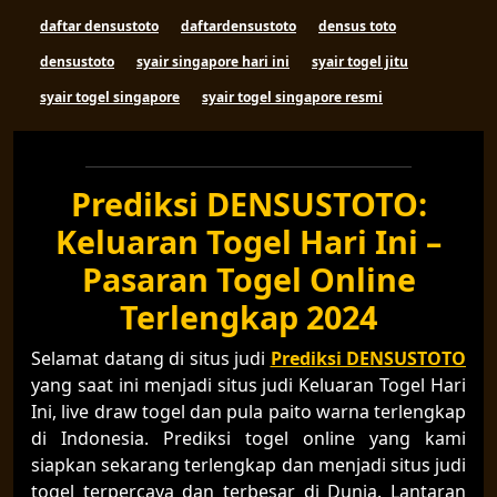
daftar densustoto
daftardensustoto
densus toto
densustoto
syair singapore hari ini
syair togel jitu
syair togel singapore
syair togel singapore resmi
Prediksi DENSUSTOTO:
Keluaran Togel Hari Ini –
Pasaran Togel Online
Terlengkap 2024
Selamat datang di situs judi
Prediksi DENSUSTOTO
yang saat ini menjadi situs judi Keluaran Togel Hari
Ini, live draw togel dan pula paito warna terlengkap
di Indonesia. Prediksi togel online yang kami
siapkan sekarang terlengkap dan menjadi situs judi
togel terpercaya dan terbesar di Dunia. Lantaran