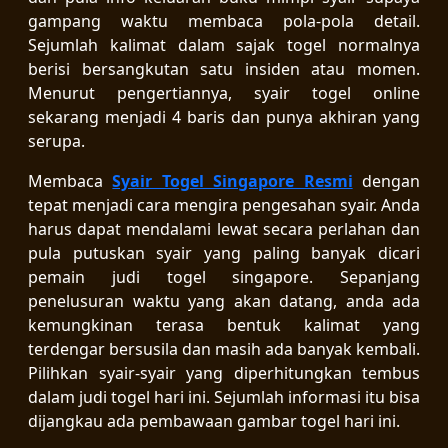
gampang waktu membaca pola-pola detail.
Sejumlah kalimat dalam sajak togel normalnya
berisi bersangkutan satu insiden atau momen.
Menurut pengertiannya, syair togel online
sekarang menjadi 4 baris dan punya akhiran yang
serupa.
Membaca
Syair Togel Singapore Resmi
dengan
tepat menjadi cara mengira pengesahan syair. Anda
harus dapat mendalami lewat secara perlahan dan
pula putuskan syair yang paling banyak dicari
pemain judi togel singapore. Sepanjang
penelusuran waktu yang akan datang, anda ada
kemungkinan terasa bentuk kalimat yang
terdengar bersusila dan masih ada banyak kembali.
Pilihkan syair-syair yang diperhitungkan tembus
dalam judi togel hari ini. Sejumlah informasi itu bisa
dijangkau ada pembawaan gambar togel hari ini.