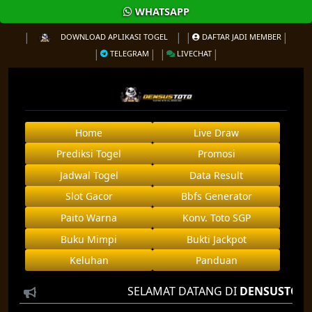
WHATSAPP
DOWNLOAD APLIKASI TOGEL
DAFTAR JADI MEMBER
TELEGRAM
LIVECHAT
Home
Live Draw
Prediksi Togel
Promosi
Jadwal Togel
Data Result
Slot Gacor
Bbfs Generator
Paito Warna
Konv. Toto SGP
Buku Mimpi
Bukti Jackpot
Keluhan
Panduan
SELAMAT DATANG DI
DENSUSTOTO
AGE