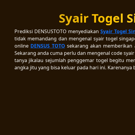
Syair Togel 
Prediksi DENSUSTOTO menyediakan
Syair Togel S
tidak memandang dan mengenal syair togel singapore
online
DENSUS TOTO
sekarang akan memberikan an
Sekarang anda cuma perlu dan mengenal code syair s
tanya jikalau sejumlah penggemar togel begitu meny
angka jitu yang bisa keluar pada hari ini. Karenanya 