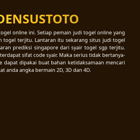
el DENSUSTOTO
gel online ini. Setiap pemain judi togel online yang
el terjitu. Lantaran itu sekarang situs judi togel
prediksi singapore dari syair togel sgp terjitu.
dapat sifat code syair. Maka serius tidak bertanya-
pore dapat dipakai buat bahan ketidaksamaan mencari
dapat anda angka bermain 2D, 3D dan 4D.