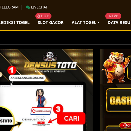
TELEGRAM
LIVECHAT
REDIKSI TOGEL
SLOT GACOR
ALAT TOGEL
DATA RESU