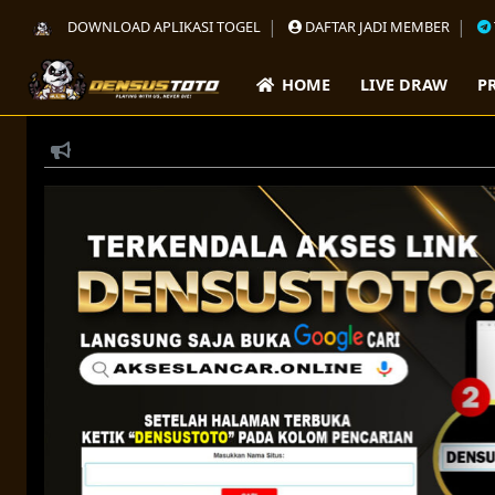
DOWNLOAD APLIKASI TOGEL
DAFTAR JADI MEMBER
HOME
LIVE DRAW
P