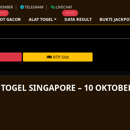
 MEMBER
TELEGRAM
LIVECHAT
LOT GACOR
ALAT TOGEL
DATA RESULT
BUKTI JACKPO
RTP Slot
 TOGEL SINGAPORE – 10 OKTOBE