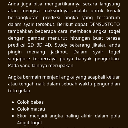
Anda juga bisa mengartikannya secara langsung
atau mengira maksudnya adalah untuk kenali
bersangkutan prediksi angka yang tercantum
dalam syair tersebut. Berikut dapat DENSUSTOTO
tambahkan beberapa cara membaca angka togel
dengan gambar menurut hitungan buat terasa
prediksi 2D 3D 4D. Study sekarang jikalau anda
pingin menang jackpot. Dalam syair togel
singapore terpercaya punya banyak pengertian.
Pada yang lainnya merupakan:
Angka bermain menjadi angka yang acapkali keluar
atau tengah naik dalam sebuah waktu pengundian
toto gelap.
Colok bebas
Colok macau
Ekor menjadi angka paling akhir dalam pola
4digit togel