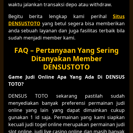
waktu jalankan transaksi depo atau withdraw.
Begitu berita lengkap kami perihal
Situs
DENSUSTOTO
yang betul segera bisa memberikan
anda sebuah layanan dan juga fasilitas terbaik bila
sudah menjadi member kami.
FAQ – Pertanyaan Yang Sering
Ditanyakan Member
DENSUSTOTO
Game Judi Online Apa Yang Ada Di DENSUS
TOTO?
DENSUS TOTO sekarang pastilah sudah
menyediakan banyak preferensi permainan judi
online yang lain yang dapat dimainkan cukup
gunakan 1 id saja. Permainan yang kami siapkan
kecuali judi togel online merupakan permainan judi
slot online, judi live casino online dan masih banyak