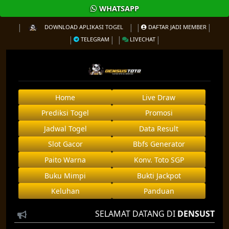
WHATSAPP
DOWNLOAD APLIKASI TOGEL
DAFTAR JADI MEMBER
TELEGRAM
LIVECHAT
Home
Live Draw
Prediksi Togel
Promosi
Jadwal Togel
Data Result
Slot Gacor
Bbfs Generator
Paito Warna
Konv. Toto SGP
Buku Mimpi
Bukti Jackpot
Keluhan
Panduan
SELAMAT DATANG DI
DENSUSTOTO
AGE