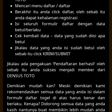
Mencari menu daftar / daftar
Berakhir itu anda click daftar, oleh sebab itu
anda dapat kehalaman registrasi
Isi seluruh formulir daftar dengan data
betul/berlaku
Cek kembali data – data yang sudah diisi apa
betul
Jikalau data yang anda isi sudah betul oleh
sebab itu click KIRIM/SUBMIT
Jikalau ada pengakuan ‘Pendaftaran berhasil’ oleh
sebab itu anda sukses menjadi member dari
DENSUS TOTO
Demikian mudah kan? Meski demikian kami
rekomendasikan semua data yang anda isi dalam
formulir daftar togel di atas harus benar dan
berlaku. Kenapa? Didorong semua data yang anda
kasih nantunya buat membikin lebih mudah anda