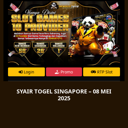
Login
Promo
RTP Slot
SYAIR TOGEL SINGAPORE – 08 MEI
2025