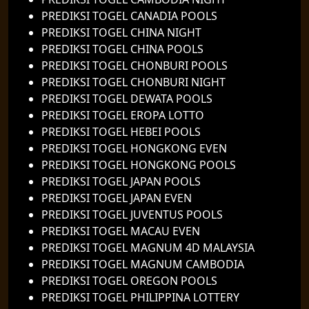
PREDIKSI TOGEL CANADIA POOLS
PREDIKSI TOGEL CHINA NIGHT
PREDIKSI TOGEL CHINA POOLS
PREDIKSI TOGEL CHONBURI POOLS
PREDIKSI TOGEL CHONBURI NIGHT
PREDIKSI TOGEL DEWATA POOLS
PREDIKSI TOGEL EROPA LOTTO
PREDIKSI TOGEL HEBEI POOLS
PREDIKSI TOGEL HONGKONG EVEN
PREDIKSI TOGEL HONGKONG POOLS
PREDIKSI TOGEL JAPAN POOLS
PREDIKSI TOGEL JAPAN EVEN
PREDIKSI TOGEL JUVENTUS POOLS
PREDIKSI TOGEL MACAU EVEN
PREDIKSI TOGEL MAGNUM 4D MALAYSIA
PREDIKSI TOGEL MAGNUM CAMBODIA
PREDIKSI TOGEL OREGON POOLS
PREDIKSI TOGEL PHILIPPINA LOTTERY