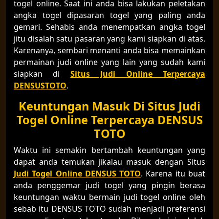
togel online. Saat ini anda bisa lakukan peletakan
angka togel dipasaran togel yang paling anda
gemari. Sehabis anda menempatkan angka togel
jitu disalah satu pasaran yang kami siapkan di atas.
Karenanya, sembari menanti anda bisa memainkan
permainan judi online yang lain yang sudah kami
siapkan di
Situs Judi Online Terpercaya
DENSUSTOTO
.
Keuntungan Masuk Di Situs Judi
Togel Online Terpercaya DENSUS
TOTO
Waktu ini semakin bertambah keuntungan yang
dapat anda temukan jikalau masuk dengan Situs
Judi Togel Online DENSUS TOTO
. Karena itu buat
anda penggemar judi togel yang pingin berasa
keuntungan waktu bermain judi togel online oleh
sebab itu DENSUS TOTO sudah menjadi preferensi