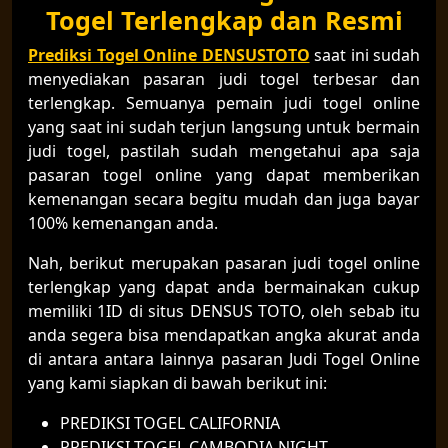
Togel Terlengkap dan Resmi
Prediksi Togel Online DENSUSTOTO
saat ini sudah
menyediakan pasaran judi togel terbesar dan
terlengkap. Semuanya pemain judi togel online
yang saat ini sudah terjun langsung untuk bermain
judi togel, pastilah sudah mengetahui apa saja
pasaran togel online yang dapat memberikan
kemenangan secara begitu mudah dan juga bayar
100% kemenangan anda.
Nah, berikut merupakan pasaran judi togel online
terlengkap yang dapat anda bermainakan cukup
memiliki 1ID di situs DENSUS TOTO, oleh sebab itu
anda segera bisa mendapatkan angka akurat anda
di antara antara lainnya pasaran Judi Togel Online
yang kami siapkan di bawah berikut ini:
PREDIKSI TOGEL CALIFORNIA
PREDIKSI TOGEL CAMBODIA NIGHT