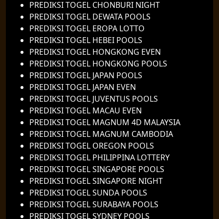
PREDIKSI TOGEL CHONBURI NIGHT
PREDIKSI TOGEL DEWATA POOLS
PREDIKSI TOGEL EROPA LOTTO
PREDIKSI TOGEL HEBEI POOLS
PREDIKSI TOGEL HONGKONG EVEN
PREDIKSI TOGEL HONGKONG POOLS
PREDIKSI TOGEL JAPAN POOLS
PREDIKSI TOGEL JAPAN EVEN
PREDIKSI TOGEL JUVENTUS POOLS
PREDIKSI TOGEL MACAU EVEN
PREDIKSI TOGEL MAGNUM 4D MALAYSIA
PREDIKSI TOGEL MAGNUM CAMBODIA
PREDIKSI TOGEL OREGON POOLS
PREDIKSI TOGEL PHILIPPINA LOTTERY
PREDIKSI TOGEL SINGAPORE POOLS
PREDIKSI TOGEL SINGAPORE NIGHT
PREDIKSI TOGEL SUNDA POOLS
PREDIKSI TOGEL SURABAYA POOLS
PREDIKSI TOGEL SYDNEY POOLS