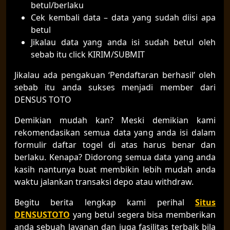
betul/berlaku
Cek kembali data – data yang sudah diisi apa
betul
Jikalau data yang anda isi sudah betul oleh
sebab itu click KIRIM/SUBMIT
Jikalau ada pengakuan ‘Pendaftaran berhasil’ oleh
sebab itu anda sukses menjadi member dari
DENSUS TOTO
Demikian mudah kan? Meski demikian kami
rekomendasikan semua data yang anda isi dalam
formulir daftar togel di atas harus benar dan
berlaku. Kenapa? Didorong semua data yang anda
kasih nantunya buat membikin lebih mudah anda
waktu jalankan transaksi depo atau withdraw.
Begitu berita lengkap kami perihal
Situs
DENSUSTOTO
yang betul segera bisa memberikan
anda sebuah layanan dan juga fasilitas terbaik bila