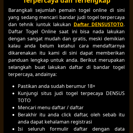
Terpercaya dan Terlengkap
Barangkali sejumlah pemain togel online di sini
yang sedang mencari bandar judi togel terpercaya
dan tehnik iuntuk lakukan
Daftar DENSUSTOTO
.
Daftar Togel Online saat ini bisa nada lakukan
dengan sangat mudah dan gratis, meski demikian
kalau anda belum ketahui cara mendaftarnya
dikarenakan itu kami di sini dapat memberikan
panduan lengkap untuk anda. Berikut merupakan
selangkah buat lakukan daftar di bandar togel
terpercaya, andainya:
Pastikan anda sudah berumur 18+
Kunjungi situs judi togel terpecaya DENSUS
TOTO
Mencari menu daftar / daftar
Berakhir itu anda click daftar, oleh sebab itu
anda dapat kehalaman registrasi
Isi seluruh formulir daftar dengan data