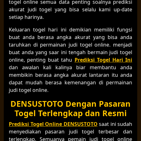
togel online semua data penting soalnya prediksi
akurat judi togel yang bisa selalu kami up-date
setiap harinya.
Keluaran togel hari ini demikian memiliki fungsi
buat anda berasa angka akurat yang bisa anda
taruhkan di permainan judi togel online. menjadi
buat anda yang saar ini tengah bermain judi togel
online, penting buat tahu
Prediksi Togel Hari Ini
dan awalan kali kalinya biar membantu anda
membikin berasa angka akurat lantaran itu anda
dapat mudah berasa kemenangan di permainan
judi togel online.
DENSUSTOTO Dengan Pasaran
Togel Terlengkap dan Resmi
Prediksi Togel Online DENSUSTOTO
saat ini sudah
menyediakan pasaran judi togel terbesar dan
terlengkap. Semuanya pemain judi togel online