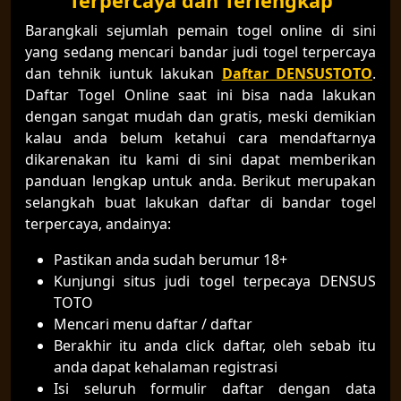
Terpercaya dan Terlengkap
Barangkali sejumlah pemain togel online di sini
yang sedang mencari bandar judi togel terpercaya
dan tehnik iuntuk lakukan
Daftar DENSUSTOTO
.
Daftar Togel Online saat ini bisa nada lakukan
dengan sangat mudah dan gratis, meski demikian
kalau anda belum ketahui cara mendaftarnya
dikarenakan itu kami di sini dapat memberikan
panduan lengkap untuk anda. Berikut merupakan
selangkah buat lakukan daftar di bandar togel
terpercaya, andainya:
Pastikan anda sudah berumur 18+
Kunjungi situs judi togel terpecaya DENSUS
TOTO
Mencari menu daftar / daftar
Berakhir itu anda click daftar, oleh sebab itu
anda dapat kehalaman registrasi
Isi seluruh formulir daftar dengan data