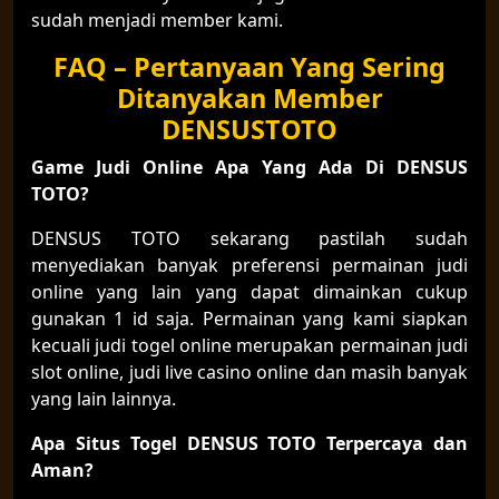
sudah menjadi member kami.
FAQ – Pertanyaan Yang Sering
Ditanyakan Member
DENSUSTOTO
Game Judi Online Apa Yang Ada Di DENSUS
TOTO?
DENSUS TOTO sekarang pastilah sudah
menyediakan banyak preferensi permainan judi
online yang lain yang dapat dimainkan cukup
gunakan 1 id saja. Permainan yang kami siapkan
kecuali judi togel online merupakan permainan judi
slot online, judi live casino online dan masih banyak
yang lain lainnya.
Apa Situs Togel DENSUS TOTO Terpercaya dan
Aman?