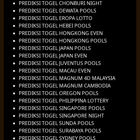
PREDIKSI TOGEL CHONBURI NIGHT
PREDIKSI TOGEL DEWATA POOLS
PREDIKSI TOGEL EROPA LOTTO
PREDIKSI TOGEL HEBEI POOLS
PREDIKSI TOGEL HONGKONG EVEN
PREDIKSI TOGEL HONGKONG POOLS
PREDIKSI TOGEL JAPAN POOLS
PREDIKSI TOGEL JAPAN EVEN
PREDIKSI TOGEL JUVENTUS POOLS
PREDIKSI TOGEL MACAU EVEN
PREDIKSI TOGEL MAGNUM 4D MALAYSIA
PREDIKSI TOGEL MAGNUM CAMBODIA
PREDIKSI TOGEL OREGON POOLS
PREDIKSI TOGEL PHILIPPINA LOTTERY
PREDIKSI TOGEL SINGAPORE POOLS
PREDIKSI TOGEL SINGAPORE NIGHT
PREDIKSI TOGEL SUNDA POOLS
PREDIKSI TOGEL SURABAYA POOLS
PREDIKSI TOGEL SYDNEY POOLS