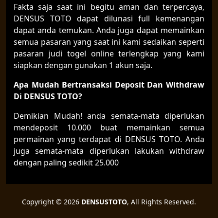
Fakta saja saat ini begitu aman dan terpercaya,
DENSUS TOTO dapat dilunasi full kemenangan
dapat anda temukan. Anda juga dapat memainkan
semua pasaran yang saat ini kami sedaikan seperti
pasaran judi togel online terlengkap yang kami
siapkan dengan gunakan 1 akun saja.
Apa Mudah
Bert
ransaksi Deposit Dan Withdraw
Di DENSUS TOTO?
Demikian Mudah! anda semata-mata diperlukan
mendeposit 10.000 buat memainkan semua
permainan yang terdapat di DENSUS TOTO. Anda
juga semata-mata diperlukan lakukan withdraw
dengan paling sedikit 25.000
Copyright © 2026
DENSUSTOTO
, All Rights Reserved.