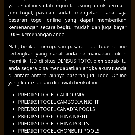
yang saat ini sudah terjun langsung untuk bermain
judi togel, pastilah sudah mengetahui apa saja
pasaran togel online yang dapat memberikan
kemenangan secara begitu mudah dan juga bayar
100% kemenangan anda.
Nah, berikut merupakan pasaran judi togel online
terlengkap yang dapat anda bermainakan cukup
memiliki 1ID di situs DENSUS TOTO, oleh sebab itu
anda segera bisa mendapatkan angka akurat anda
di antara antara lainnya pasaran Judi Togel Online
yang kami siapkan di bawah berikut ini:
PREDIKSI TOGEL CALIFORNIA
PREDIKSI TOGEL CAMBODIA NIGHT
PREDIKSI TOGEL CANADIA POOLS
PREDIKSI TOGEL CHINA NIGHT
PREDIKSI TOGEL CHINA POOLS
PREDIKSI TOGEL CHONBURI POOLS