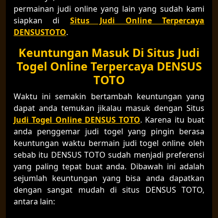
permainan judi online yang lain yang sudah kami
siapkan di
Situs Judi Online Terpercaya
DENSUSTOTO
.
Keuntungan Masuk Di Situs Judi
Togel Online Terpercaya DENSUS
TOTO
Waktu ini semakin bertambah keuntungan yang
dapat anda temukan jikalau masuk dengan Situs
Judi Togel Online DENSUS TOTO
. Karena itu buat
anda penggemar judi togel yang pingin berasa
keuntungan waktu bermain judi togel online oleh
sebab itu DENSUS TOTO sudah menjadi preferensi
yang paling tepat buat anda. Dibawah ini adalah
sejumlah keuntungan yang bisa anda dapatkan
dengan sangat mudah di situs DENSUS TOTO,
antara lain: