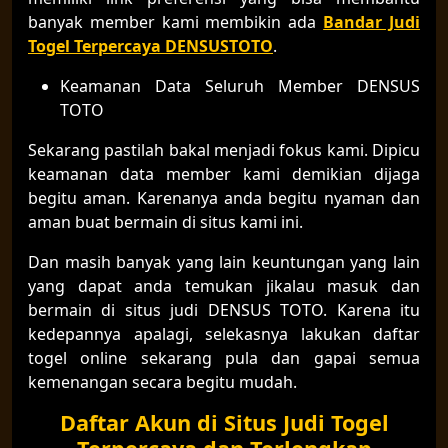
banyak member kami membikin ada
Bandar Judi
Togel Terpercaya DENSUSTOTO
.
Keamanan Data Seluruh Member DENSUS
TOTO
Sekarang pastilah bakal menjadi fokus kami. Dipicu
keamanan data member kami demikian dijaga
begitu aman. Karenanya anda begitu nyaman dan
aman buat bermain di situs kami ini.
Dan masih banyak yang lain keuntungan yang lain
yang dapat anda temukan jikalau masuk dan
bermain di situs judi DENSUS TOTO. Karena itu
kedepannya apalagi, selekasnya lakukan daftar
togel online sekarang pula dan gapai semua
kemenangan secara begitu mudah.
Daftar Akun di Situs Judi Togel