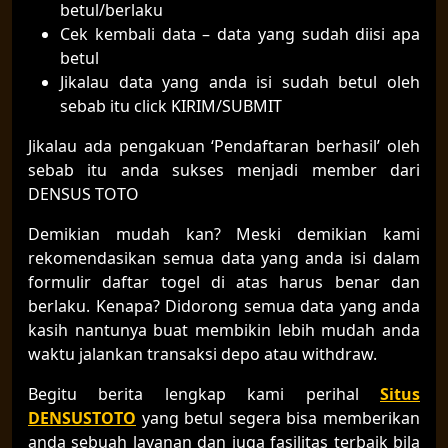
betul/berlaku
Cek kembali data – data yang sudah diisi apa
betul
Jikalau data yang anda isi sudah betul oleh
sebab itu click KIRIM/SUBMIT
Jikalau ada pengakuan ‘Pendaftaran berhasil’ oleh
sebab itu anda sukses menjadi member dari
DENSUS TOTO
Demikian mudah kan? Meski demikian kami
rekomendasikan semua data yang anda isi dalam
formulir daftar togel di atas harus benar dan
berlaku. Kenapa? Didorong semua data yang anda
kasih nantunya buat membikin lebih mudah anda
waktu jalankan transaksi depo atau withdraw.
Begitu berita lengkap kami perihal
Situs
DENSUSTOTO
yang betul segera bisa memberikan
anda sebuah layanan dan juga fasilitas terbaik bila