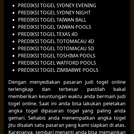
PREDIKSI TOGEL SYDNEY EVENING
PREDIKSI TOGEL SYDNEY NIGHT
PREDIKSI TOGEL TAIWAN BALL
PREDIKSI TOGEL TAIWAN POOLS
PREDIKSI TOGEL TEXAS 4D
PREDIKSI TOGEL TOTOMACAU 4D
PREDIKSI TOGEL TOTOMACAU 5D
PREDIKSI TOGEL TOSHIMA POOLS
PREDIKSI TOGEL WATFORD POOLS
PREDIKSI TOGEL ZIMBABWE POOLS
Dengan menyediakan pasaran judi togel online
terlengkap dan terbesar pastilah bakal
memberikan keuntungan waktu anda bermain judi
togel online. Saat ini anda bisa lakukan peletakan
angka togel dipasaran togel yang paling anda
gemari. Sehabis anda menempatkan angka togel
jitu disalah satu pasaran yang kami siapkan di atas.
Karenanya, sembari menanti anda bisa memainkan