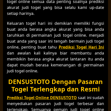
togel online semua data penting soalnya prediksi
akurat judi togel yang bisa selalu kami up-date
setiap harinya.
Keluaran togel hari ini demikian memiliki fungsi
buat anda berasa angka akurat yang bisa anda
taruhkan di permainan judi togel online. menjadi
buat anda yang saar ini tengah bermain judi togel
online, penting buat tahu
Prediksi Togel Hari Ini
dan awalan kali kalinya biar membantu anda
membikin berasa angka akurat lantaran itu anda
dapat mudah berasa kemenangan di permainan
judi togel online.
DENSUSTOTO Dengan Pasaran
Togel Terlengkap dan Resmi
Prediksi Togel Online DENSUSTOTO
saat ini sudah
menyediakan pasaran judi togel terbesar dan
terlengkap. Semuanya pemain judi togel online