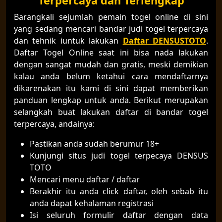
Terpercaya dan Terlengkap
Barangkali sejumlah pemain togel online di sini
yang sedang mencari bandar judi togel terpercaya
dan tehnik iuntuk lakukan
Daftar DENSUSTOTO
.
Daftar Togel Online saat ini bisa nada lakukan
dengan sangat mudah dan gratis, meski demikian
kalau anda belum ketahui cara mendaftarnya
dikarenakan itu kami di sini dapat memberikan
panduan lengkap untuk anda. Berikut merupakan
selangkah buat lakukan daftar di bandar togel
terpercaya, andainya:
Pastikan anda sudah berumur 18+
Kunjungi situs judi togel terpecaya DENSUS
TOTO
Mencari menu daftar / daftar
Berakhir itu anda click daftar, oleh sebab itu
anda dapat kehalaman registrasi
Isi seluruh formulir daftar dengan data