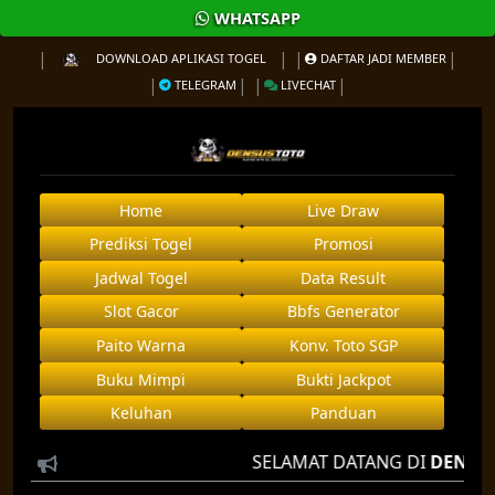
WHATSAPP
DOWNLOAD APLIKASI TOGEL
DAFTAR JADI MEMBER
TELEGRAM
LIVECHAT
Home
Live Draw
Prediksi Togel
Promosi
Jadwal Togel
Data Result
Slot Gacor
Bbfs Generator
Paito Warna
Konv. Toto SGP
Buku Mimpi
Bukti Jackpot
Keluhan
Panduan
SELAMAT DATANG DI
DENSUST