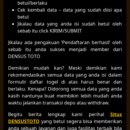
betul/berlaku
Cek kembali data – data yang sudah diisi apa
betul
Jikalau data yang anda isi sudah betul oleh
sebab itu click KIRIM/SUBMIT
Jikalau ada pengakuan ‘Pendaftaran berhasil’ oleh
sebab itu anda sukses menjadi member dari
DENSUS TOTO
Demikian mudah kan? Meski demikian kami
rekomendasikan semua data yang anda isi dalam
formulir daftar togel di atas harus benar dan
berlaku. Kenapa? Didorong semua data yang anda
kasih nantunya buat membikin lebih mudah anda
waktu jalankan transaksi depo atau withdraw.
Begitu berita lengkap kami perihal
Situs
DENSUSTOTO
yang betul segera bisa memberikan
anda sebuah layanan dan juga fasilitas terbaik bila