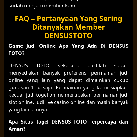
sudah menjadi member kami.
FAQ – Pertanyaan Yang Sering
Ditanyakan Member
DENSUSTOTO
Game Judi Online Apa Yang Ada Di DENSUS
TOTO?
DENSUS TOTO sekarang pastilah sudah
menyediakan banyak preferensi permainan judi
online yang lain yang dapat dimainkan cukup
gunakan 1 id saja. Permainan yang kami siapkan
kecuali judi togel online merupakan permainan judi
slot online, judi live casino online dan masih banyak
yang lain lainnya.
Apa Situs Togel DENSUS TOTO Terpercaya dan
Aman?