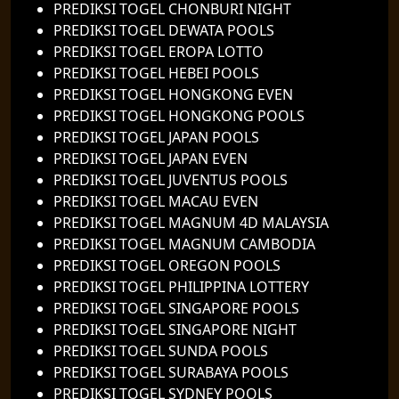
PREDIKSI TOGEL CHONBURI NIGHT
PREDIKSI TOGEL DEWATA POOLS
PREDIKSI TOGEL EROPA LOTTO
PREDIKSI TOGEL HEBEI POOLS
PREDIKSI TOGEL HONGKONG EVEN
PREDIKSI TOGEL HONGKONG POOLS
PREDIKSI TOGEL JAPAN POOLS
PREDIKSI TOGEL JAPAN EVEN
PREDIKSI TOGEL JUVENTUS POOLS
PREDIKSI TOGEL MACAU EVEN
PREDIKSI TOGEL MAGNUM 4D MALAYSIA
PREDIKSI TOGEL MAGNUM CAMBODIA
PREDIKSI TOGEL OREGON POOLS
PREDIKSI TOGEL PHILIPPINA LOTTERY
PREDIKSI TOGEL SINGAPORE POOLS
PREDIKSI TOGEL SINGAPORE NIGHT
PREDIKSI TOGEL SUNDA POOLS
PREDIKSI TOGEL SURABAYA POOLS
PREDIKSI TOGEL SYDNEY POOLS