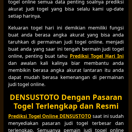
togel online semua data penting soalnya prediksi
akurat judi togel yang bisa selalu kami up-date
setiap harinya.
Keluaran togel hari ini demikian memiliki fungsi
buat anda berasa angka akurat yang bisa anda
taruhkan di permainan judi togel online. menjadi
buat anda yang saar ini tengah bermain judi togel
online, penting buat tahu
Prediksi Togel Hari Ini
dan awalan kali kalinya biar membantu anda
membikin berasa angka akurat lantaran itu anda
dapat mudah berasa kemenangan di permainan
judi togel online.
DENSUSTOTO Dengan Pasaran
Togel Terlengkap dan Resmi
Prediksi Togel Online DENSUSTOTO
saat ini sudah
menyediakan pasaran judi togel terbesar dan
terlengkap. Semuanya pemain judi togel online