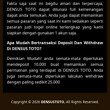
Fakta saja saat ini begitu aman dan terpercaya,
DENSUS TOTO dapat dilunasi full kemenangan
dapat anda temukan. Anda juga dapat memainkan
semua pasaran yang saat ini kami sedaikan seperti
pasaran judi togel online terlengkap yang kami
siapkan dengan gunakan 1 akun saja.
Apa Mudah
Bert
ransaksi Deposit Dan Withdraw
Di DENSUS TOTO?
Demikian Mudah! anda semata-mata diperlukan
mendeposit 10.000 buat memainkan semua
permainan yang terdapat di DENSUS TOTO. Anda
juga semata-mata diperlukan lakukan withdraw
dengan paling sedikit 25.000
Copyright © 2026
DENSUSTOTO
, All Rights Reserved.