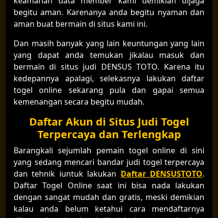
keamanan data member kami demikian dijaga
begitu aman. Karenanya anda begitu nyaman dan
aman buat bermain di situs kami ini.
Dan masih banyak yang lain keuntungan yang lain
yang dapat anda temukan jikalau masuk dan
bermain di situs judi DENSUS TOTO. Karena itu
kedepannya apalagi, selekasnya lakukan daftar
togel online sekarang pula dan gapai semua
kemenangan secara begitu mudah.
Daftar Akun di Situs Judi Togel
Terpercaya dan Terlengkap
Barangkali sejumlah pemain togel online di sini
yang sedang mencari bandar judi togel terpercaya
dan tehnik iuntuk lakukan
Daftar DENSUSTOTO
.
Daftar Togel Online saat ini bisa nada lakukan
dengan sangat mudah dan gratis, meski demikian
kalau anda belum ketahui cara mendaftarnya