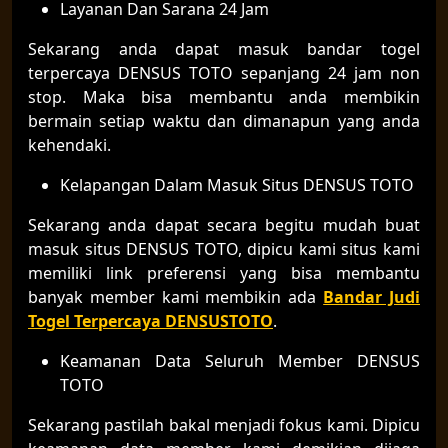
Layanan Dan Sarana 24 Jam
Sekarang anda dapat masuk bandar togel
terpercaya DENSUS TOTO sepanjang 24 jam non
stop. Maka bisa membantu anda membikin
bermain setiap waktu dan dimanapun yang anda
kehendaki.
Kelapangan Dalam Masuk Situs DENSUS TOTO
Sekarang anda dapat secara begitu mudah buat
masuk situs DENSUS TOTO, dipicu kami situs kami
memiliki link preferensi yang bisa membantu
banyak member kami membikin ada
Bandar Judi
Togel Terpercaya DENSUSTOTO
.
Keamanan Data Seluruh Member DENSUS
TOTO
Sekarang pastilah bakal menjadi fokus kami. Dipicu