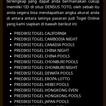
terlengkap yang dapat anda bermainakan cukup
memiliki 1ID di situs DENSUS TOTO, oleh sebab itu
anda segera bisa mendapatkan angka akurat anda
di antara antara lainnya pasaran Judi Togel Online
yang kami siapkan di bawah berikut ini:
PREDIKSI TOGEL CALIFORNIA
PREDIKSI TOGEL CAMBODIA NIGHT
PREDIKSI TOGEL CANADIA POOLS
PREDIKSI TOGEL CHINA NIGHT
PREDIKSI TOGEL CHINA POOLS
PREDIKSI TOGEL CHONBURI POOLS
PREDIKSI TOGEL CHONBURI NIGHT
PREDIKSI TOGEL DEWATA POOLS
PREDIKSI TOGEL EROPA LOTTO
PREDIKSI TOGEL HEBEI POOLS
PREDIKSI TOGEL HONGKONG EVEN
PREDIKSI TOGEL HONGKONG POOLS
PREDIKSI TOGEL JAPAN POOLS