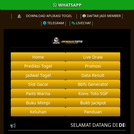
WHATSAPP
DOWNLOAD APLIKASI TOGEL
DAFTAR JADI MEMBER
TELEGRAM
LIVECHAT
Home
Live Draw
Prediksi Togel
Promosi
Jadwal Togel
Data Result
Slot Gacor
Bbfs Generator
Paito Warna
Konv. Toto SGP
Buku Mimpi
Bukti Jackpot
Keluhan
Panduan
SELAMAT DATANG DI
DENSUS