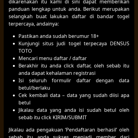
dikarenakan itu kami di sini dapat memberikan
panduan lengkap untuk anda. Berikut merupakan
selangkah buat lakukan daftar di bandar togel
terpercaya, andainya:
Pastikan anda sudah berumur 18+
Kunjungi situs judi togel terpecaya DENSUS
TOTO
Mencari menu daftar / daftar
Berakhir itu anda click daftar, oleh sebab itu
anda dapat kehalaman registrasi
Isi seluruh formulir daftar dengan data
betul/berlaku
Cek kembali data – data yang sudah diisi apa
betul
Jikalau data yang anda isi sudah betul oleh
sebab itu click KIRIM/SUBMIT
Jikalau ada pengakuan ‘Pendaftaran berhasil’ oleh
sebab itu anda sukses menjadi member dari