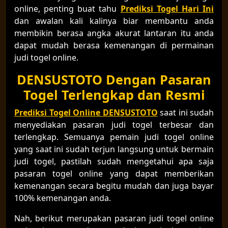
online, penting buat tahu
Prediksi Togel Hari Ini
dan awalan kali kalinya biar membantu anda
membikin berasa angka akurat lantaran itu anda
dapat mudah berasa kemenangan di permainan
judi togel online.
DENSUSTOTO Dengan Pasaran
Togel Terlengkap dan Resmi
Prediksi Togel Online DENSUSTOTO
saat ini sudah
menyediakan pasaran judi togel terbesar dan
terlengkap. Semuanya pemain judi togel online
yang saat ini sudah terjun langsung untuk bermain
judi togel, pastilah sudah mengetahui apa saja
pasaran togel online yang dapat memberikan
kemenangan secara begitu mudah dan juga bayar
100% kemenangan anda.
Nah, berikut merupakan pasaran judi togel online