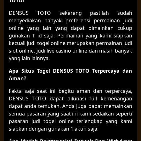
TOTO?
DENSUS TOTO sekarang pastilah sudah
menyediakan banyak preferensi permainan judi
online yang lain yang dapat dimainkan cukup
gunakan 1 id saja. Permainan yang kami siapkan
kecuali judi togel online merupakan permainan judi
slot online, judi live casino online dan masih banyak
yang lain lainnya.
Apa Situs Togel DENSUS TOTO Terpercaya dan
Aman?
Fakta saja saat ini begitu aman dan terpercaya,
DENSUS TOTO dapat dilunasi full kemenangan
dapat anda temukan. Anda juga dapat memainkan
semua pasaran yang saat ini kami sedaikan seperti
pasaran judi togel online terlengkap yang kami
siapkan dengan gunakan 1 akun saja.