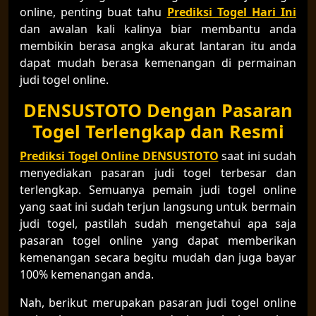
online, penting buat tahu
Prediksi Togel Hari Ini
dan awalan kali kalinya biar membantu anda
membikin berasa angka akurat lantaran itu anda
dapat mudah berasa kemenangan di permainan
judi togel online.
DENSUSTOTO Dengan Pasaran
Togel Terlengkap dan Resmi
Prediksi Togel Online DENSUSTOTO
saat ini sudah
menyediakan pasaran judi togel terbesar dan
terlengkap. Semuanya pemain judi togel online
yang saat ini sudah terjun langsung untuk bermain
judi togel, pastilah sudah mengetahui apa saja
pasaran togel online yang dapat memberikan
kemenangan secara begitu mudah dan juga bayar
100% kemenangan anda.
Nah, berikut merupakan pasaran judi togel online