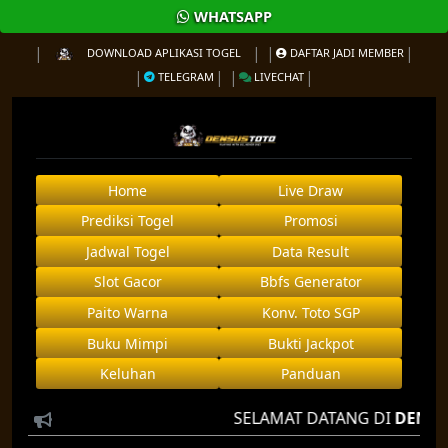
WHATSAPP
DOWNLOAD APLIKASI TOGEL
DAFTAR JADI MEMBER
TELEGRAM
LIVECHAT
Home
Live Draw
Prediksi Togel
Promosi
Jadwal Togel
Data Result
Slot Gacor
Bbfs Generator
Paito Warna
Konv. Toto SGP
Buku Mimpi
Bukti Jackpot
Keluhan
Panduan
SELAMAT DATANG DI
DENSUS