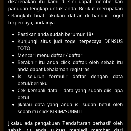
dikarenakan itu kami di sini dapat memberikan
panduan lengkap untuk anda. Berikut merupakan
selangkah buat lakukan daftar di bandar togel
terpercaya, andainya:
Pastikan anda sudah berumur 18+
Kunjungi situs judi togel terpecaya DENSUS
TOTO
Mencari menu daftar / daftar
Berakhir itu anda click daftar, oleh sebab itu
anda dapat kehalaman registrasi
Isi seluruh formulir daftar dengan data
betul/berlaku
Cek kembali data – data yang sudah diisi apa
betul
Jikalau data yang anda isi sudah betul oleh
sebab itu click KIRIM/SUBMIT
Jikalau ada pengakuan ‘Pendaftaran berhasil’ oleh
sebab itu anda sukses menjadi member dari