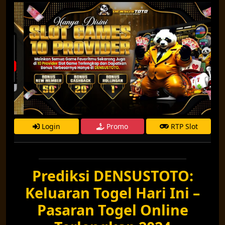
Login
Promo
RTP Slot
Prediksi DENSUSTOTO:
Keluaran Togel Hari Ini –
Pasaran Togel Online