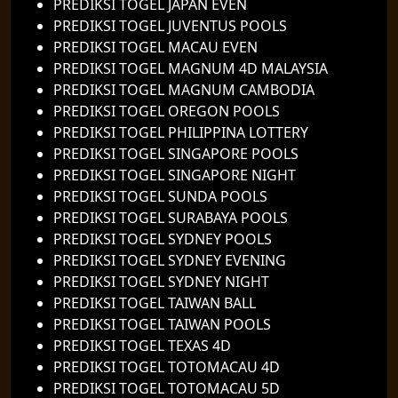
PREDIKSI TOGEL JAPAN EVEN
PREDIKSI TOGEL JUVENTUS POOLS
PREDIKSI TOGEL MACAU EVEN
PREDIKSI TOGEL MAGNUM 4D MALAYSIA
PREDIKSI TOGEL MAGNUM CAMBODIA
PREDIKSI TOGEL OREGON POOLS
PREDIKSI TOGEL PHILIPPINA LOTTERY
PREDIKSI TOGEL SINGAPORE POOLS
PREDIKSI TOGEL SINGAPORE NIGHT
PREDIKSI TOGEL SUNDA POOLS
PREDIKSI TOGEL SURABAYA POOLS
PREDIKSI TOGEL SYDNEY POOLS
PREDIKSI TOGEL SYDNEY EVENING
PREDIKSI TOGEL SYDNEY NIGHT
PREDIKSI TOGEL TAIWAN BALL
PREDIKSI TOGEL TAIWAN POOLS
PREDIKSI TOGEL TEXAS 4D
PREDIKSI TOGEL TOTOMACAU 4D
PREDIKSI TOGEL TOTOMACAU 5D