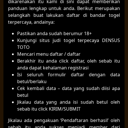
dikarenakan itu kami di sini dapat memberikan
panduan lengkap untuk anda. Berikut merupakan
selangkah buat lakukan daftar di bandar togel
terpercaya, andainya:
Pastikan anda sudah berumur 18+
Kunjungi situs judi togel terpecaya DENSUS
TOTO
Mencari menu daftar / daftar
Berakhir itu anda click daftar, oleh sebab itu
anda dapat kehalaman registrasi
Isi seluruh formulir daftar dengan data
betul/berlaku
Cek kembali data – data yang sudah diisi apa
betul
Jikalau data yang anda isi sudah betul oleh
sebab itu click KIRIM/SUBMIT
Jikalau ada pengakuan ‘Pendaftaran berhasil’ oleh
sebab itu anda sukses menjadi member dari