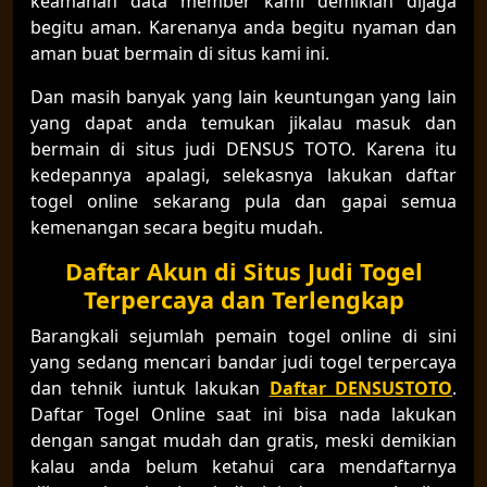
keamanan data member kami demikian dijaga
begitu aman. Karenanya anda begitu nyaman dan
aman buat bermain di situs kami ini.
Dan masih banyak yang lain keuntungan yang lain
yang dapat anda temukan jikalau masuk dan
bermain di situs judi DENSUS TOTO. Karena itu
kedepannya apalagi, selekasnya lakukan daftar
togel online sekarang pula dan gapai semua
kemenangan secara begitu mudah.
Daftar Akun di Situs Judi Togel
Terpercaya dan Terlengkap
Barangkali sejumlah pemain togel online di sini
yang sedang mencari bandar judi togel terpercaya
dan tehnik iuntuk lakukan
Daftar DENSUSTOTO
.
Daftar Togel Online saat ini bisa nada lakukan
dengan sangat mudah dan gratis, meski demikian
kalau anda belum ketahui cara mendaftarnya