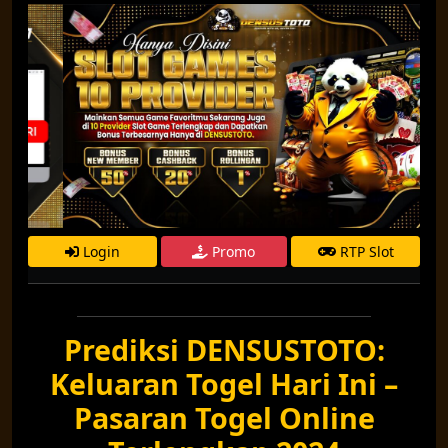
Login
Promo
RTP Slot
Prediksi DENSUSTOTO:
Keluaran Togel Hari Ini –
Pasaran Togel Online