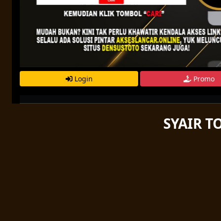
Login
Promo
SYAIR T