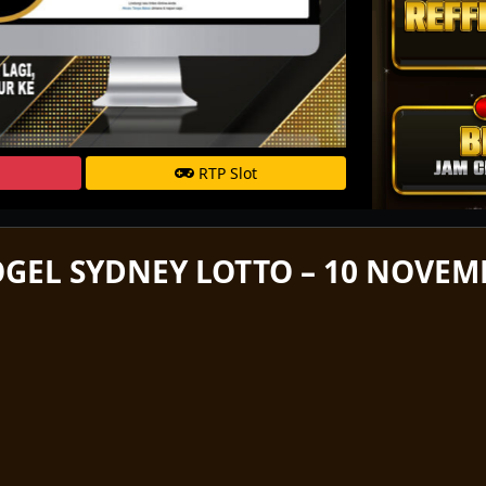
RTP Slot
OGEL SYDNEY LOTTO – 10 NOVEM