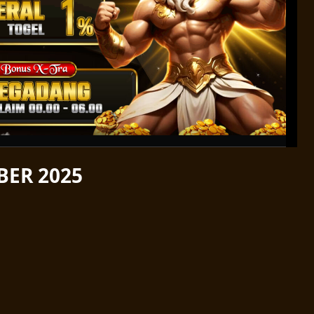
BER 2025