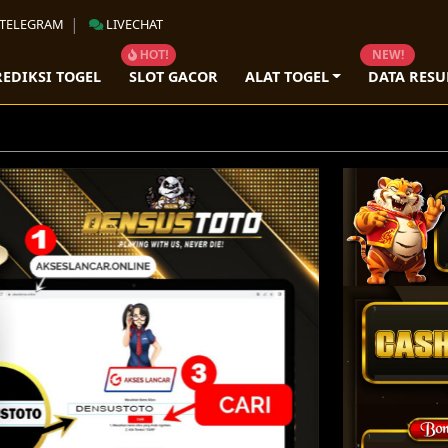
TELEGRAM
LIVECHAT
REDIKSI TOGEL
SLOT GACOR
ALAT TOGEL
DATA RESU