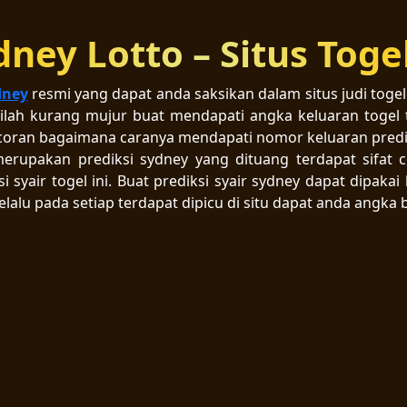
ydney Lotto – Situs To
dney
resmi yang dapat anda saksikan dalam situs judi togel o
h kurang mujur buat mendapati angka keluaran togel terj
an bagaimana caranya mendapati nomor keluaran prediksi 
rupakan prediksi sydney yang dituang terdapat sifat cod
 syair togel ini. Buat prediksi syair sydney dapat dipak
 selalu pada setiap terdapat dipicu di situ dapat anda angk