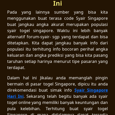
Ini
Pada yang lainnya sumber yang bisa kita
menggunakan buat terasa code Syair Singapore
buat jangkau angka akurat merupakan populasi
syair togel singapore. Waktu ini lebih banyak
alternatif forum-syair- sgp yang terdapat dan bisa
ditetapkan. Kita dapat jangkau banyak info dari
populasi itu terhitung info bocoran perihal angka
keluaran dan angka prediksi yang bisa kita pasang
taruhan setiap harinya menurut tipe pasaran yang
terdapat.
Dalam hal ini Jikalau anda memanglah pingin
bermain di pasar togel Singapore, dipicu itu anda
direkomendasi buat simak info
Syair Singapore
Hari Ini
. Sekarang telah begitu banyak ada syair
togel online yang memiliki banyak keuntungan dan
pula kelebihan. Terhitung buat syair togel
Singapore di mana didalamnya dapat tersedia