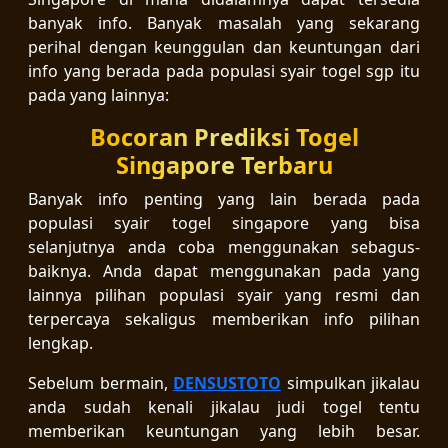
banyak info. Banyak masalah yang sekarang
perihal dengan keunggulan dan keuntungan dari
info yang berada pada populasi syair togel sgp itu
pada yang lainnya:
Bocoran Prediksi Togel
Singapore Terbaru
Banyak info penting yang lain berada pada
populasi syair togel singapore yang bisa
selanjutnya anda coba menggunakan sebagus-
baiknya. Anda dapat menggunakan pada yang
lainnya pilihan populasi syair yang resmi dan
terpercaya sekaligus memberikan info pilihan
lengkap.
Sebelum bermain,
DENSUSTOTO
simpulkan jikalau
anda sudah kenali jikalau judi togel tentu
memberikan keuntungan yang lebih besar.