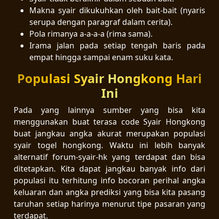
Makna syair dikukuhkan oleh bait-bait (nyaris
serupa dengan paragraf dalam cerita).
Pola rimanya a-a-a-a (rima sama).
Irama jalan pada setiap tengah baris pada
empat hingga sampai enam suku kata.
Populasi Syair Hongkong Hari
Ini
Pada yang lainnya sumber yang bisa kita
menggunakan buat terasa code Syair Hongkong
buat jangkau angka akurat merupakan populasi
syair togel hongkong. Waktu ini lebih banyak
alternatif forum-syair-hk yang terdapat dan bisa
ditetapkan. Kita dapat jangkau banyak info dari
populasi itu terhitung info bocoran perihal angka
keluaran dan angka prediksi yang bisa kita pasang
taruhan setiap harinya menurut tipe pasaran yang
terdapat.