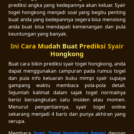
prediksi angka yang kedepannya akan keluar. Syair
togel hongkong menjadi soal yang begitu penting
buat anda yang kedepannya segera bisa menolong
anda buat bisa mendapati kemenangan dan pula
keuntungan yang banyak.
Ini Cara Mudah Buat Prediksi Syair
Hongkong
Buat cara bikin prediksi syair togel hongkong, anda
dapat menggunakan campuran pada rumus togel
dan pula info keluaran buku mimpi syair supaya
gampang waktu membaca pola-pola detail.
Sejumlah kalimat dalam sajak togel normalnya
berisi bersangkutan satu insiden atau momen.
Menurut pengertiannya, syair togel online
sekarang menjadi 4 baris dan punya akhiran yang
serupa.
Membaca
Syair Togel Hongkong Resmi
dengan