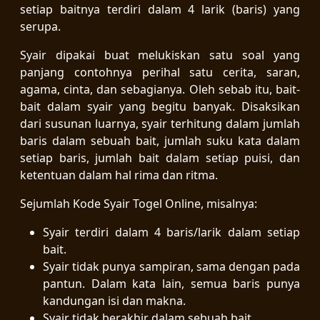
setiap baitnya terdiri dalam 4 larik (baris) yang
serupa.
Syair dipakai buat melukiskan satu soal yang
panjang contohnya perihal satu cerita, saran,
agama, cinta, dan sebagianya. Oleh sebab itu, bait-
bait dalam syair yang begitu banyak. Disaksikan
dari susunan luarnya, syair terhitung dalam jumlah
baris dalam sebuah bait, jumlah suku kata dalam
setiap baris, jumlah bait dalam setiap puisi, dan
ketentuan dalam hal rima dan ritma.
Sejumlah Kode Syair Togel Online, misalnya:
Syair terdiri dalam 4 baris/larik dalam setiap
bait.
Syair tidak punya sampiran, sama dengan pada
pantun. Dalam kata lain, semua baris punya
kandungan isi dan makna.
Syair tidak berakhir dalam sebuah bait.