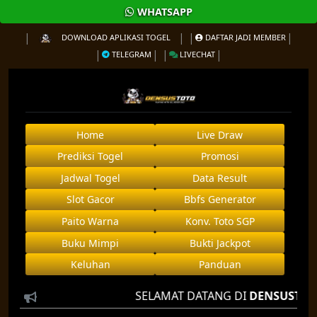
WHATSAPP
DOWNLOAD APLIKASI TOGEL
DAFTAR JADI MEMBER
TELEGRAM
LIVECHAT
Home
Live Draw
Prediksi Togel
Promosi
Jadwal Togel
Data Result
Slot Gacor
Bbfs Generator
Paito Warna
Konv. Toto SGP
Buku Mimpi
Bukti Jackpot
Keluhan
Panduan
SELAMAT DATANG DI
DENSUSTOTO
AGEN