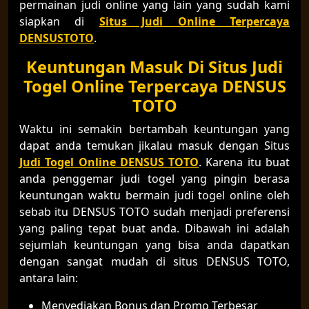
permainan judi online yang lain yang sudah kami
siapkan di
Situs Judi Online Terpercaya
DENSUSTOTO
.
Keuntungan Masuk Di Situs Judi
Togel Online Terpercaya DENSUS
TOTO
Waktu ini semakin bertambah keuntungan yang
dapat anda temukan jikalau masuk dengan Situs
Judi Togel Online DENSUS TOTO
. Karena itu buat
anda penggemar judi togel yang pingin berasa
keuntungan waktu bermain judi togel online oleh
sebab itu DENSUS TOTO sudah menjadi preferensi
yang paling tepat buat anda. Dibawah ini adalah
sejumlah keuntungan yang bisa anda dapatkan
dengan sangat mudah di situs DENSUS TOTO,
antara lain:
Menyediakan Bonus dan Promo Terbesar