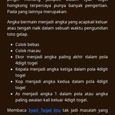
hongkong terpercaya punya banyak pengertian.
Pada yang lainnya merupakan:
Angka bermain menjadi angka yang acapkali keluar
atau tengah naik dalam sebuah waktu pengundian
toto gelap.
Colok bebas
Colok macau
Ekor menjadi angka paling akhir dalam pola
4digit togel
Kepala menjadi angka ketiga dalam pola 4digit
togel
Kop menjadi angka kedua dalam pola 4digit
togel
As menjadi angka 1 dalam pola atau angka
paling awalan kali keluar 4digit togel.
Membaca
Syair Togel Jitu
tak jadi masalah yang