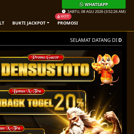
WHATSAPP
SABTU, 08 AGU 2026 (
3:52:27 AM
)
LT
BUKTI JACKPOT
PROMOSI
SELAMAT DATANG DI
DENSUSTO