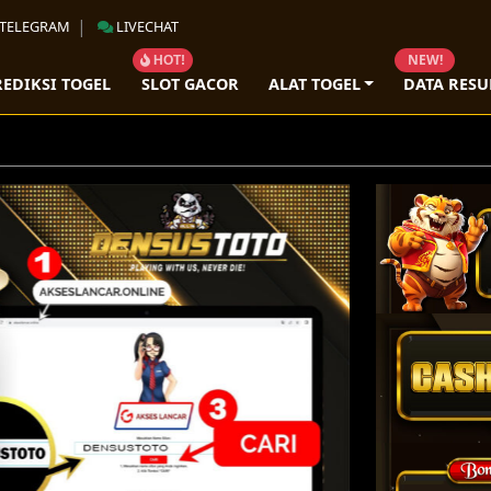
TELEGRAM
LIVECHAT
REDIKSI TOGEL
SLOT GACOR
ALAT TOGEL
DATA RESU