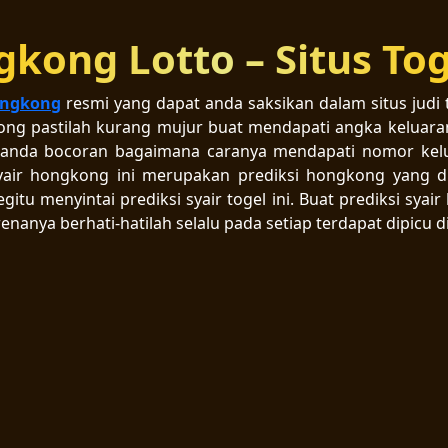
ngkong Lotto – Situs T
ongkong
resmi yang dapat anda saksikan dalam situs judi to
 pastilah kurang mujur buat mendapati angka keluaran tog
da bocoran bagaimana caranya mendapati nomor keluara
r hongkong ini merupakan prediksi hongkong yang ditu
gitu menyintai prediksi syair togel ini. Buat prediksi sy
arenanya berhati-hatilah selalu pada setiap terdapat dipicu