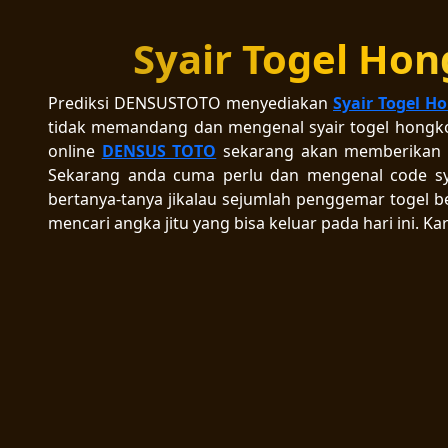
Syair Togel Ho
Prediksi DENSUSTOTO menyediakan
Syair Togel H
tidak memandang dan mengenal syair togel hongkong
online
DENSUS TOTO
sekarang akan memberikan an
Sekarang anda cuma perlu dan mengenal code syai
bertanya-tanya jikalau sejumlah penggemar togel be
mencari angka jitu yang bisa keluar pada hari ini. K