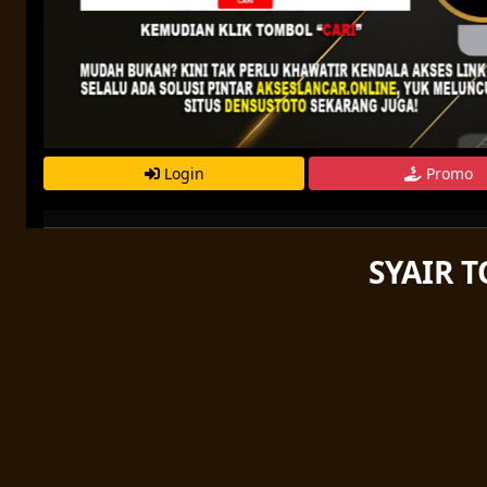
Login
Promo
SYAIR 