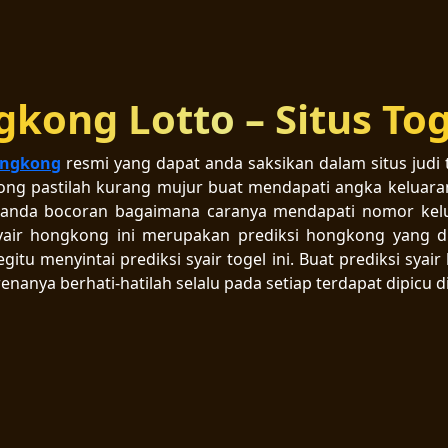
ngkong Lotto – Situs T
ongkong
resmi yang dapat anda saksikan dalam situs judi to
 pastilah kurang mujur buat mendapati angka keluaran tog
da bocoran bagaimana caranya mendapati nomor keluara
r hongkong ini merupakan prediksi hongkong yang ditu
gitu menyintai prediksi syair togel ini. Buat prediksi sy
arenanya berhati-hatilah selalu pada setiap terdapat dipicu